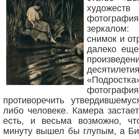
художеств
фотографи
зеркалом:
снимок и от
далеко еще
произведени
десятилет
«Подростка»
фотографи
противоречить утвердившему
либо человеке. Камера застае
есть, и весьма возможно, ч
минуту вышел бы глупым, а Б