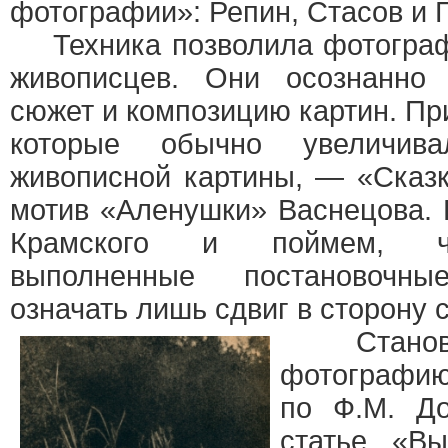
фотографии»: Репин, Стасов и Г
Техника позволила фотограф
живописцев. Они осознанно 
сюжет и композицию картин. П
которые обычно увеличив
живописной картины, — «Сказк
мотив «Аленушки» Васнецова.
Крамского и поймем, чт
выполненные постановочн
означать лишь сдвиг в сторону 
Становле
фотографи
по Ф.М. Д
статье «В