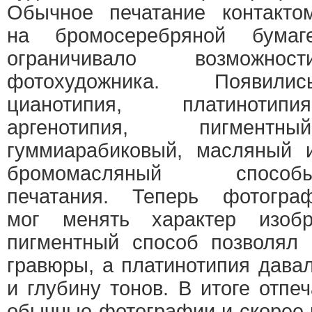
Обычное печатание контакто
на бромосеребряной бумаг
ограничивало возможност
фотохудожника. Появилис
цианотипия, платинотипия
аргенотипия, пигментный
гуммиарабиковый, масляный 
бромомасляный способ
печатания. Теперь фотогра
мог менять характер изобр
пигментный способ позволял 
гравюры, а платинотипия дава
и глубину тонов. В итоге отпе
обычные фотографии и скорее 