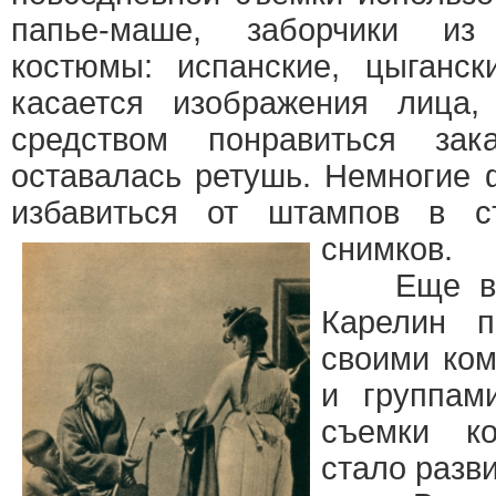
папье-маше, заборчики из
костюмы: испанские, цыганск
касается изображения лица
средством понравиться зак
оставалась ретушь. Немногие
избавиться от штампов в с
снимков.
Еще в се
Карелин п
своими ко
и группам
съемки ко
стало разви