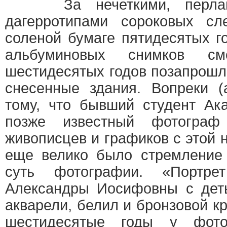
За нечеткими, перламут
дагерротипами сороковых сл
соленой бумаге пятидесятых г
альбуминовых снимков см
шестидесятых годов позапрошл
снесенные здания. Вопреки (
тому, что бывший студент Ак
позже известный фотограф
живописцев и графиков с этой 
еще велико было стремление 
суть фотографии. «Портре
Александры Иосифовны с дет
акварели, белил и бронзовой кр
шестидесятые годы у фото