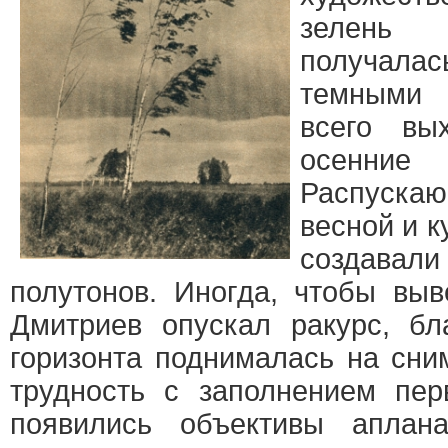
зелень
получалас
темными 
всего вы
осенн
Распуск
весной и 
создавали
полутонов. Иногда, чтобы выв
Дмитриев опускал ракурс, бл
горизонта поднималась на сни
трудность с заполнением пер
появились объективы аплан