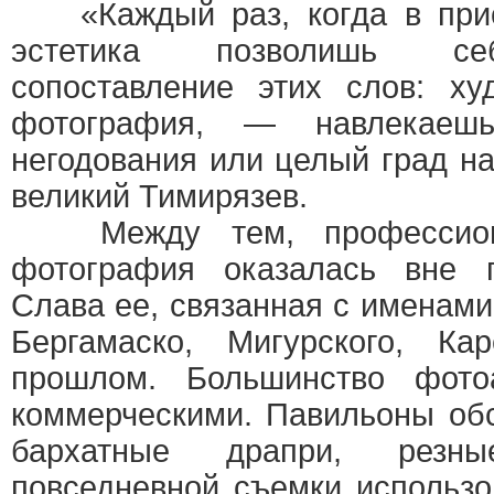
«Каждый раз, когда в прис
эстетика позволишь се
сопоставление этих слов: худ
фотография, — навлекае
негодования или целый град 
великий Тимирязев.
Между тем, профессиона
фотография оказалась вне п
Слава ее, связанная с именами
Бергамаско, Мигурского, Ка
прошлом. Большинство фото
коммерческими. Павильоны обс
бархатные драпри, рез
повседневной съемки использ