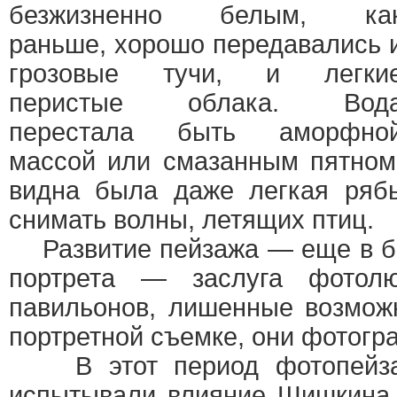
безжизненно белым, ка
раньше, хорошо передавались 
грозовые тучи, и легки
перистые облака. Вод
перестала быть аморфно
массой или смазанным пятном
видна была даже легкая ряб
снимать волны, летящих птиц.
Развитие пейзажа — еще в бо
портрета — заслуга фотол
павильонов, лишенные возмож
портретной съемке, они фотогр
В этот период фотопейзаж
испытывали влияние Шишкина,