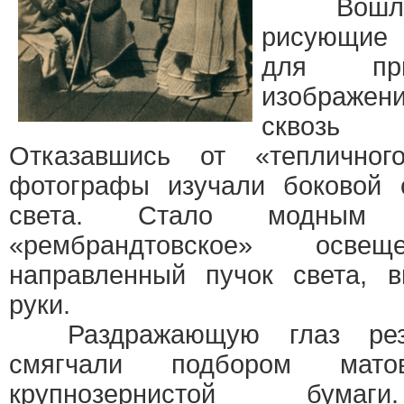
Вошли в
рисующие 
для при
изображен
сквозь 
Отказавшись от «тепличног
фотографы изучали боковой с
света. Стало модным 
«рембрандтовское» осв
направленный пучок света,
руки.
Раздражающую глаз резк
смягчали подбором матов
крупнозернистой бумаг