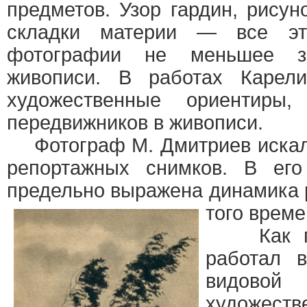
предметов. Узор гардин, рисун
складки материи — все э
фотографии не меньшее з
живописи. В работах Карел
художественные ориентиры
передвижников в живописи.
Фотограф М. Дмитриев искал
репортажных снимков. В его
предельно выражена динамика 
того време
Как пей
работал 
видово
художестве