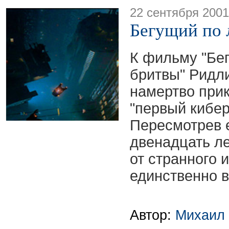
22 сентября 2001
Бегущий по 
К фильму "Бе
бритвы" Ридли
намертво при
"первый кибе
Пересмотрев 
двенадцать ле
от странного 
единственно 
Автор:
Михаил