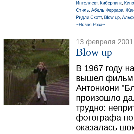
Интеллект
,
Киберпанк
,
Кино
Стиль
,
Абель Феррара
,
Жан
Ридли Скотт
,
Blow up
,
Альф
~Новая Роза~
13 февраля 2001
Blow up
В 1967 году н
вышел фильм
Антониони "Бло
произошло да
трудно: непри
фотографа по
оказалась шок