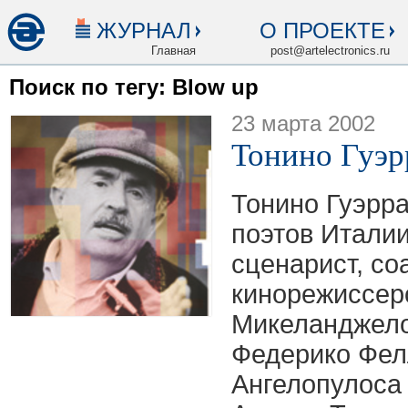
ЖУРНАЛ
О ПРОЕКТЕ
Главная
post@artelectronics.ru
Поиск по тегу: Blow up
23 марта 2002
Тонино Гуэр
Тонино Гуэрра
поэтов Италии
сценарист, со
кинорежиссеро
Микеланджело
Федерико Фелл
Ангелопулоса 