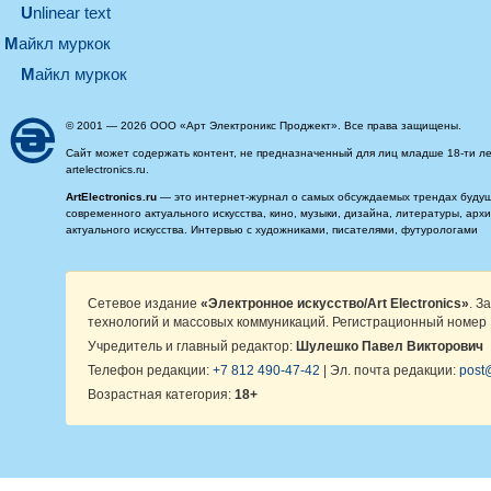
Unlinear text
майкл муркок
майкл муркок
© 2001 — 2026 ООО «Арт Электроникс Проджект». Все права защищены.
Сайт может содержать контент, не предназначенный для лиц младше 18-ти ле
artelectronics.ru.
ArtElectronics.ru
— это интернет-журнал о самых обсуждаемых трендах будущег
современного актуального искусства, кино, музыки, дизайна, литературы, ар
актуального искусства. Интервью с художниками, писателями, футурологами
Сетевое издание
«Электронное искусство/Art Electronics»
. З
технологий и массовых коммуникаций. Регистрационный номер 
Учредитель и главный редактор:
Шулешко Павел Викторович
Телефон редакции:
+7 812 490-47-42
| Эл. почта редакции:
post@
Возрастная категория:
18+