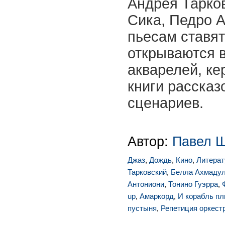
Андрея Тарков
Сика, Педро А
пьесам ставят
открываются в
акварелей, ке
книги рассказо
сценариев.
Автор:
Павел 
Джаз
,
Дождь
,
Кино
,
Литерат
Тарковский
,
Белла Ахмаду
Антониони
,
Тонино Гуэрра
,
up
,
Амаркорд
,
И корабль п
пустыня
,
Репетиция оркест