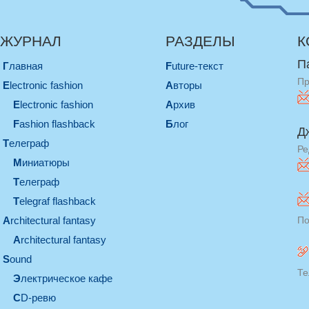
ЖУРНАЛ
РАЗДЕЛЫ
К
П
Главная
Future-текст
Пр
electronic fashion
Авторы
electronic fashion
Архив
Fashion flashback
Блог
Д
телеграф
Ре
миниатюры
телеграф
Telegraf flashback
architectural fantasy
По
architectural fantasy
sound
Те
электрическое кафе
CD-ревю