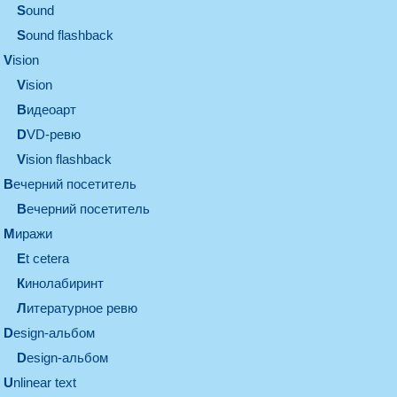
sound
Sound flashback
vision
vision
видеоарт
DVD-ревю
Vision flashback
вечерний посетитель
вечерний посетитель
миражи
et cetera
кинолабиринт
литературное ревю
design-альбом
design-альбом
unlinear text