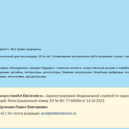
джект». Все права защищены.
наченный для лиц младше 18-ти лет. Копирование материалов сайта возможно только с ук
самых обсуждаемых трендах будущего: освоении космоса, искусственном разуме и новейших
, музыки, дизайна, литературы, архитектуры. Новинки электроники. Новейшие цифровые т
иками, писателями, футурологами
скусство/Art Electronics»
. Зарегистрировано Федеральной службой по надз
ций. Регистрационный номер ЭЛ № ФС 77-86069 от 13.10.2023.
Шулешко Павел Викторович
-42
| Эл. почта редакции:
post@artelectronics.ru