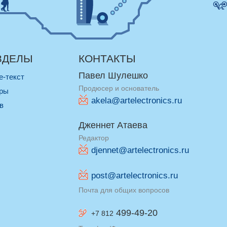
ЗДЕЛЫ
КОНТАКТЫ
Павел Шулешко
re-текст
Продюсер и основатель
оры
akela@artelectronics.ru
ив
Дженнет Атаева
Редактор
djennet@artelectronics.ru
post@artelectronics.ru
Почта для общих вопросов
499-49-20
+7 812