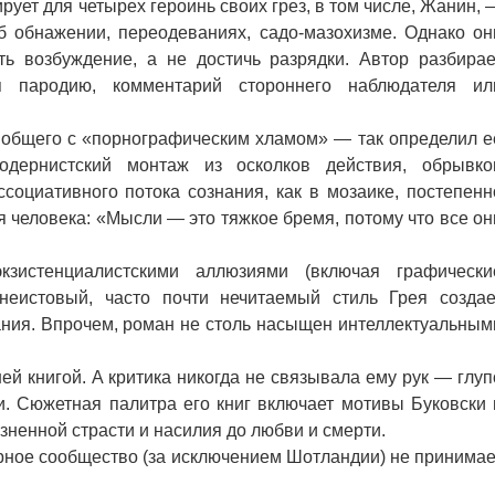
ует для четырех героинь своих грез, в том числе, Жанин, 
б обнажении, переодеваниях, садо-мазохизме. Однако он
ть возбуждение, а не достичь разрядки. Автор разбирае
уя пародию, комментарий стороннего наблюдателя ил
 общего с «порнографическим хламом» — так определил е
одернистский монтаж из осколков действия, обрывко
ссоциативного потока сознания, как в мозаике, постепенн
 человека: «Мысли — это тяжкое бремя, потому что все он
истенциалистскими аллюзиями (включая графически
 неистовый, часто почти нечитаемый стиль Грея создае
ания. Впрочем, роман не столь насыщен интеллектуальным
 книгой. А критика никогда не связывала ему рук — глуп
. Сюжетная палитра его книг включает мотивы Буковски 
езненной страсти и насилия до любви и смерти.
рное сообщество (за исключением Шотландии) не принимае