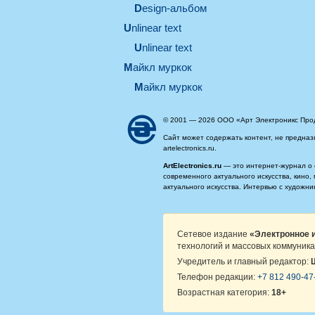
design-альбом
unlinear text
Unlinear text
майкл муркок
майкл муркок
© 2001 — 2026 ООО «Арт Электроникс Про
Сайт может содержать контент, не предназ
artelectronics.ru.
ArtElectronics.ru
— это интернет-журнал о 
современного актуального искусства, кино
актуального искусства. Интервью с художн
Сетевое издание
«Электронное и
технологий и массовых коммуника
Учредитель и главный редактор:
Телефон редакции:
+7 812 490-47
Возрастная категория:
18+