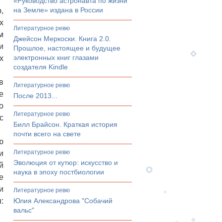
«Руководство астронавта по жизни
на Земле» издана в России
,
х
литературное ревю
м
Джейсон Меркоски. Книга 2.0.
и
Прошлое, настоящее и будущее
электронных книг глазами
х
создателя Kindle
в
литературное ревю
е
После 2013...
о
литературное ревю
с
Билл Брайсон. Краткая история
почти всего на свете
ю
литературное ревю
и
Эволюция от кутюр: искусство и
й
наука в эпоху постбиологии
е
и
литературное ревю
:
Юлия Александрова "Собачий
вальс"