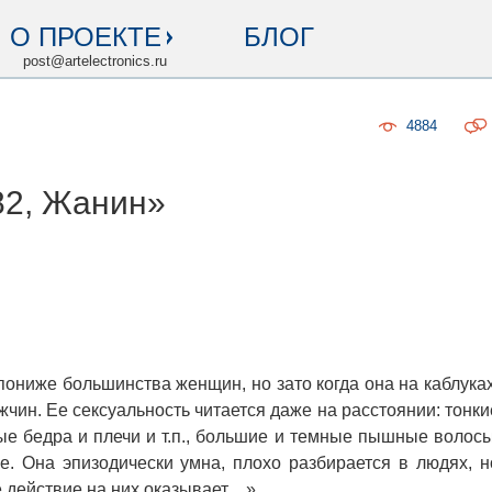
О ПРОЕКТЕ
БЛОГ
post@artelectronics.ru
4884
82, Жанин»
ониже большинства женщин, но зато когда она на каблуках
чин. Ее сексуальность читается даже на расстоянии: тонки
лые бедра и плечи и т.п., большие и темные пышные волосы
. Она эпизодически умна, плохо разбирается в людях, н
е действие на них оказывает…».