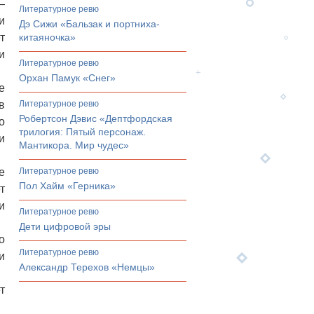
—
литературное ревю
и
Дэ Сижи «Бальзак и портниха-
т
китаяночка»
и
литературное ревю
Орхан Памук «Снег»
е
в
литературное ревю
Робертсон Дэвис «Дептфордская
о
трилогия: Пятый персонаж.
и
Мантикора. Мир чудес»
е
литературное ревю
Пол Хайм «Герника»
т
и
литературное ревю
Дети цифровой эры
о
литературное ревю
и
Александр Терехов «Немцы»
т