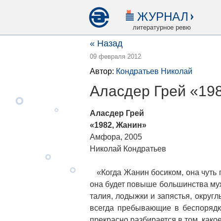
ЖУРНАЛ
литературное ревю
« Назад
09 февраля 2012
Автор:
Кондратьев Николай
Аласдер Грей «19
Аласдер Грей
«1982, Жанин»
Амфора, 2005
Николай Кондратьев
«Когда Жанин босиком, она чуть п
она будет повыше большинства муж
талия, лодыжки и запястья, округ
всегда пребывающие в беспорядке
прекрасно разбирается в том, како