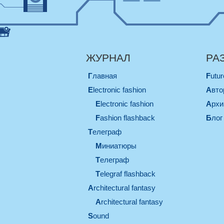
ЖУРНАЛ
РА
Главная
Futu
electronic fashion
Авт
electronic fashion
Арх
Fashion flashback
Блог
телеграф
миниатюры
телеграф
Telegraf flashback
architectural fantasy
architectural fantasy
sound