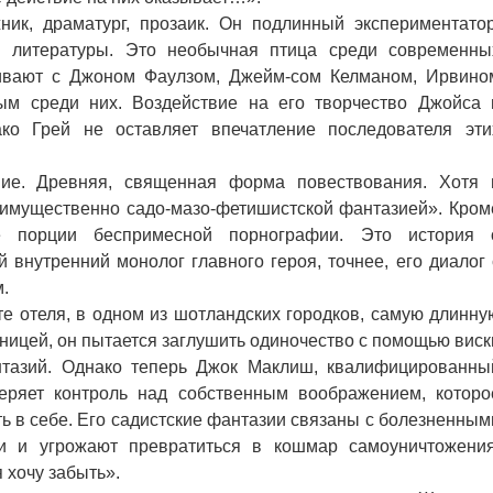
к, драматург, прозаик. Он подлинный экспериментатор
й литературы. Это необычная птица среди современны
нивают с Джоном Фаулзом, Джейм-сом Келманом, Ирвино
ым среди них. Воздействие на его творчество Джойса 
ко Грей не оставляет впечатление последователя эти
. Древняя, священная форма повествования. Хотя 
еимущественно садо-мазо-фетишистской фантазией». Кром
е порции беспримесной порнографии. Это история 
внутренний монолог главного героя, точнее, его диалог 
.
 отеля, в одном из шотландских городков, самую длинну
ницей, он пытается заглушить одиночество с помощью виск
нтазий. Однако теперь Джок Маклиш, квалифицированны
теряет контроль над собственным воображением, которо
ть в себе. Его садистские фантазии связаны с болезненным
и и угрожают превратиться в кошмар самоуничтожения
 хочу забыть».