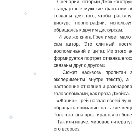
Сценарий, который Джок конструир
стандартные мужские фантазии о
созданы для того, чтобы растяну
дискурс порнографии, использ
обращаясь к другим дискурсам.
И все же книга Грея имеет мало
сам автор. Это слитный постм
воспоминаний и цитат. Из этого а
формируется портрет отчаявшегося
связаны друг с другом».
Сюжет насквозь пропитан экз
эксперименты внутри текста), а
настроение отчаяния и разочаров
головоломками, как проза Джойса.
«Жанин» Грей назвал своей лучшей
обращать внимание на такие вещи
Толстого, она простирается от бол
Так или иначе, мировое литерату
его всерьез.