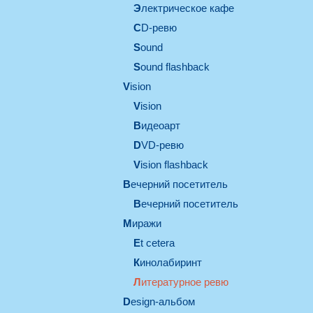
электрическое кафе
CD-ревю
sound
Sound flashback
vision
vision
видеоарт
DVD-ревю
Vision flashback
вечерний посетитель
вечерний посетитель
миражи
et cetera
кинолабиринт
литературное ревю
design-альбом