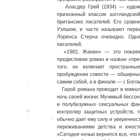
Аласдер Грей (1934) — художни
признанный классик шотландско
британских писателей. Его срав
Уэлшем, и часто называют перв
Лоренса Стерна очевидно. Одна
писателей.
«1982, Жанин» — это покаяние
предисловии роман и назван «пр
того, он включает пространны
пробуждении совести — обширный 
самим собой, а в финале — с Богом
Герой романа проводит в комнате
ночь своей жизни. Мучимый бессон
и полубезумных сексуальных фа
контролер защитных устройств, 
обычно дает ему силу и увереннос
переживаниями детства и юност
«Сегодня ночью вернется все, что я