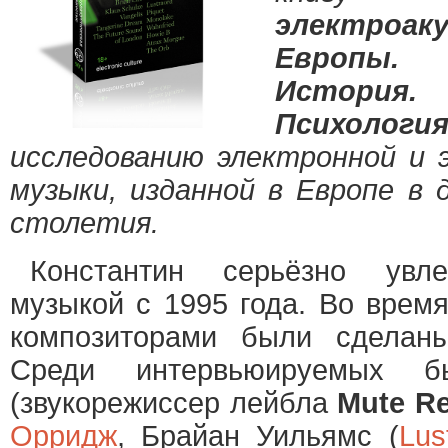
электроак
Европы
Истори
Психология
исследованию электронной и 
музыки, изданной в Европе в 
столетия.
Константин серьёзно увле
музыкой с 1995 года. Во время
композиторами были сделаны
Среди интервьюируемых
(звукорежиссер лейбла
Mute R
Орридж
, Брайан Уильямс (
Lus