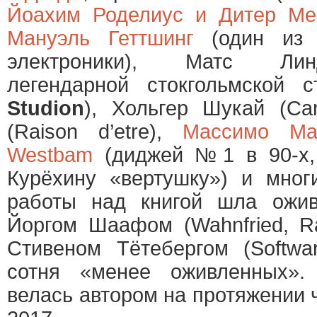
Йоахим Роделиус и Дитер Ме
Мануэль Геттшинг
(один из 
электроники), Матс Лин
легендарной стокгольмской 
Studion
), Хольгер Шукай (Ca
(Raison d’etre),
Массимо Ма
Westbam
(диджей №1 в 90-х,
Курёхину «вертушку») и мног
работы над книгой шла ожив
Йоргом Шаафом (Wahnfried, Rad
Стивеном Тётебергом (Softwar
сотня «менее оживленных».
велась автором на протяжении ч