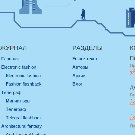
ЖУРНАЛ
РАЗДЕЛЫ
К
П
Главная
Future-текст
Пр
electronic fashion
Авторы
electronic fashion
Архив
Fashion flashback
Блог
Д
телеграф
Ре
миниатюры
телеграф
Telegraf flashback
architectural fantasy
По
architectural fantasy