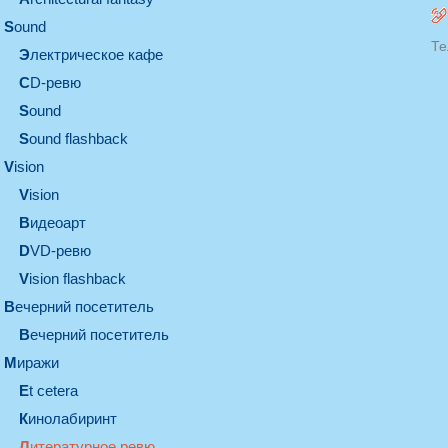
sound
Те
электрическое кафе
CD-ревю
sound
Sound flashback
vision
vision
видеоарт
DVD-ревю
Vision flashback
вечерний посетитель
вечерний посетитель
миражи
et cetera
кинолабиринт
литературное ревю