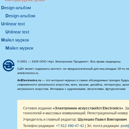
design-альбом
design-альбом
unlinear text
Unlinear text
майкл муркок
майкл муркок
© 2001 — 2026 ООО «Арт Электроникс Проджект». Все права защищены.
Сайт может содержать контент, не предназначенный для лиц младше 18-ти ле
artelectronics.ru.
ArtElectronics.ru
— это интернет-журнал о самых обсуждаемых трендах будущег
современного актуального искусства, кино, музыки, дизайна, литературы, ар
актуального искусства. Интервью с художниками, писателями, футурологами
Сетевое издание
«Электронное искусство/Art Electronics»
. З
технологий и массовых коммуникаций. Регистрационный номер 
Учредитель и главный редактор:
Шулешко Павел Викторович
Телефон редакции:
+7 812 490-47-42
| Эл. почта редакции:
post@