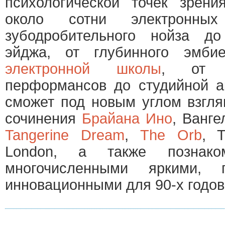
психологической точек зрени
около сотни электронных
зубодробительного нойза до
эйджа, от глубинного эмб
электронной школы
, от эл
перформансов до студийной ак
сможет под новым углом взгля
сочинения
Брайана Ино
, Ванге
Tangerine Dream
,
The Orb
, 
London, а также познако
многочисленными яркими, 
инновационными для 90-х годо