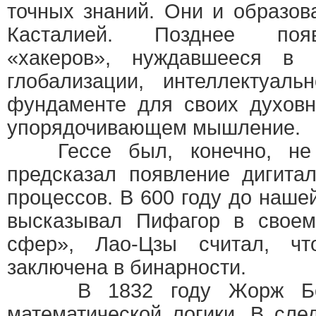
точных знаний. Они и образов
Касталией. Позднее поя
«хакеров», нуждавшееся в 
глобализации, интеллектуаль
фундаменте для своих духовн
упорядочивающем мышление.
Гессе был, конечно, не е
предсказал появление дигита
процессов. В 600 году до наш
высказывал Пифагор в свое
сфер», Лао-Цзы считал, ч
заключена в бинарности.
В 1832 году Жорж Боле
математической логики. В сл