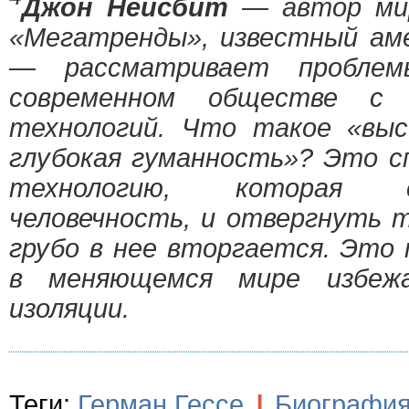
Джон Нейсбит
— автор мир
«Мегатренды», известный ам
— рассматривает проблем
современном обществе с 
технологий. Что такое «вы
глубокая гуманность»? Это с
технологию, которая 
человечность, и отвергнуть 
грубо в нее вторгается. Это 
в меняющемся мире избеж
изоляции.
Теги:
Герман Гессе
|
Биографи