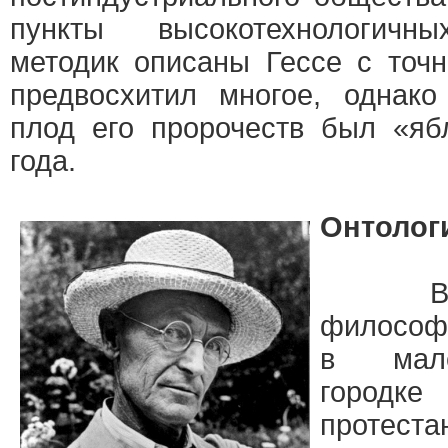
пункты высокотехнологичн
методик описаны Гессе с точ
предвосхитил многое, однако
плод его пророчеств был «яб
года.
Онтолог
Велик
философ 
в мале
городке
протеста