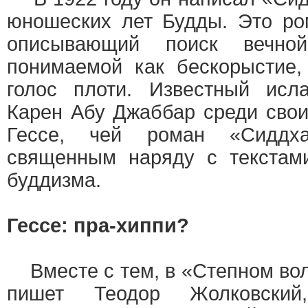
юношеских лет Будды. Это ро
описывающий поиск вечной
понимаемой как бескорыстие,
голос плоти. Известный исл
Карен Абу Джаббар среди свои
Гессе, чей роман «Сиддха
священным наряду с текстам
буддизма.
Гессе: пра-хиппи?
Вместе с тем, в «Степном волк
пишет Теодор Жолковски