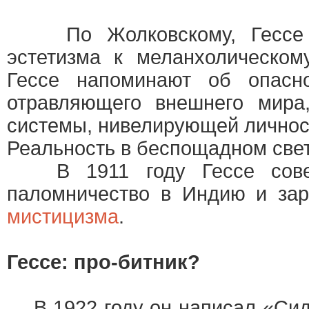
По Жолковскому, Гессе э
эстетизма к меланхолическом
Гессе напоминают об опасн
отравляющего внешнего мира,
системы, нивелирующей личнос
Реальность в беспощадном све
В 1911 году Гессе совер
паломничество в Индию и зар
мистицизма
.
Гессе: про-битник?
В 1922 году он написал «Сид