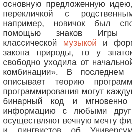
основную предложенную идею,
перекличкой с родственны
например, новичок был сп
помощью знаков Игры п
классической
музыкой
и форму
закона природы, то у знат
свободно уходила от начально
комбинации». В последнем 
описывает теорию программ
программирования могут кажду
бинарный код и мгновенно 
информацию с любыми друг
осуществляют вечную мечту фи
и лингвистов об Универсу