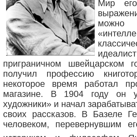
Мир его
выражен
можно
«интелле
клас
идеал
приграничном швейцарском г
получил профессию книгото
некоторое время работал п
магазине. В 1904 году он 
художники» и начал зарабатыва
своих рассказов. В Базеле Г
человеком, перевернувшим е