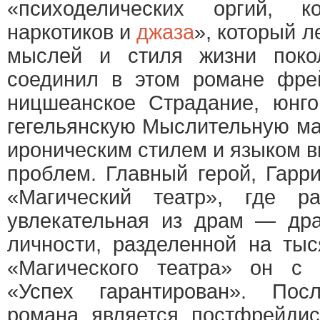
«психоделических оргий, к
наркотиков и
джаза
», который л
мыслей и стиля жизни поко
соединил в этом романе фрей
ницшеанское Страдание, юнго
гегельянскую Мыслительную м
ироническим стилем и языком 
проблем. Главный герой, Гарр
«Магический театр», где р
увлекательная из драм — дра
личности, разделенной на ты
«Магического театра» он с 
«Успех гарантирован». Пос
романа является постфрейдис