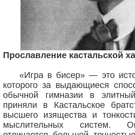
Прославление кастальской х
«Игра в бисер» — это исто
которого за выдающиеся спос
обычной гимназии в элитны
приняли в Кастальское братс
высшего изящества и тонкост
мыслительных систем. О
отличается большой точность