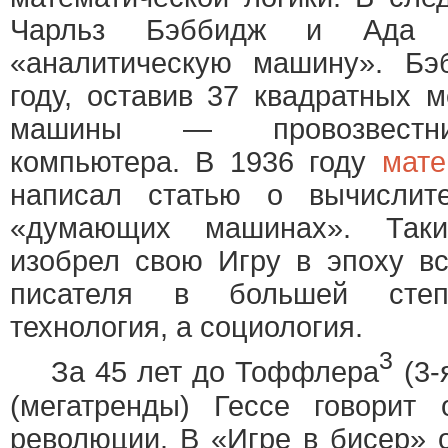
Чарльз Бэббидж и Ада Л
«аналитическую машину». Б
году, оставив 37 квадратных 
машины — провозвестни
компьютера. В 1936 году
мате
написал статью о вычислите
«думающих машинах». Таки
изобрел свою Игру в эпоху в
писателя в большей сте
технология, а социология.
3
За 45 лет до Тоффлера
(3-
(мегатренды) Гессе говорит
революции. В «Игре в бисер» 