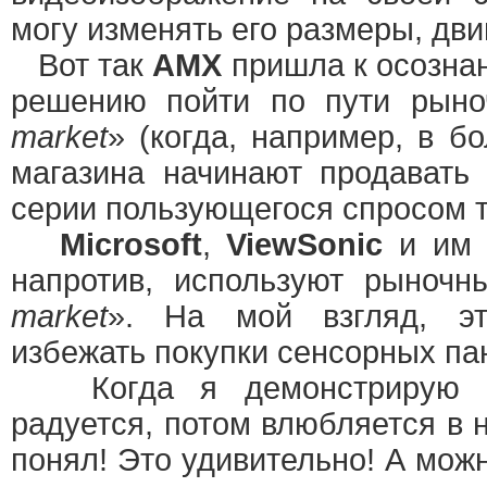
могу изменять его размеры, двиг
Вот так
АМХ
пришла к осознан
решению пойти по пути рыно
market
» (когда, например, в б
магазина начинают продавать
серии пользующегося спросом т
Microsoft
,
ViewSonic
и им 
напротив, используют рыночн
market
». На мой взгляд, э
избежать покупки сенсорных пан
Когда я демонстрирую па
радуется, потом влюбляется в н
понял! Это удивительно! А можн