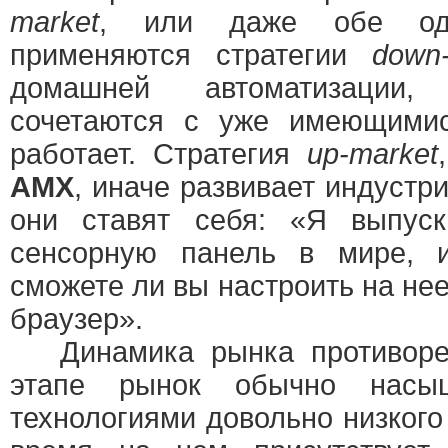
market
, или даже обе одн
применяются стратегии
down
домашней автоматизации
сочетаются с уже имеющими
работает. Стратегия
up-market
AMX
, иначе развивает индустри
они ставят себя: «Я выпус
сенсорную панель в мире, 
сможете ли вы настроить на не
браузер».
Динамика рынка противореч
этапе рынок обычно насы
технологиями довольно низкого 