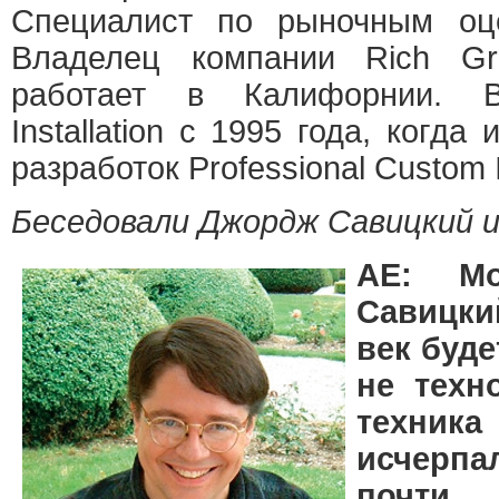
Специалист по рыночным оц
Владелец компании Rich Gr
работает в Калифорнии. 
Installation с 1995 года, когд
разработок Professional Custom I
Беседовали Джордж Савицкий 
АЕ: М
Савицкий
век буде
не техн
техни
исчерпа
почти