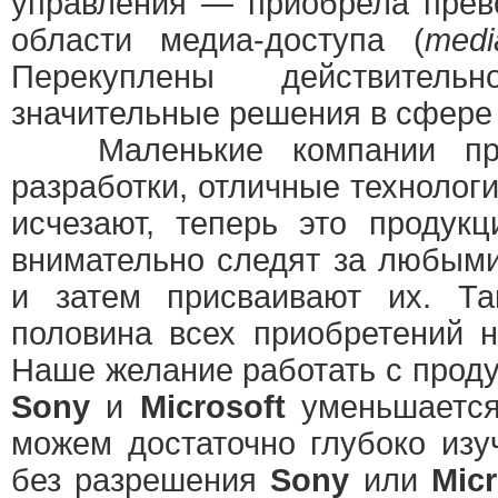
управления — приобрела прев
области медиа-доступа (
medi
Перекуплены действительн
значительные решения в сфер
Маленькие компании пре
разработки, отличные технологи
исчезают, теперь это продук
внимательно следят за любым
и затем присваивают их. Та
половина всех приобретений н
Наше желание работать с прод
Sony
и
Microsoft
уменьшается
можем достаточно глубоко изу
без разрешения
Sony
или
Micr