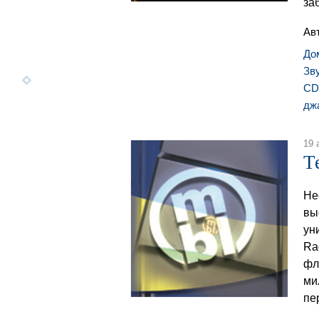
за
Ав
До
Зв
CD
дж
19 
Т
Не
вы
ун
Ra
фл
ми
пе