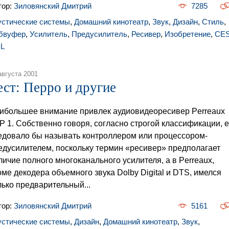
тор:
Зиловянский Дмитрий
7285
устические системы
,
Домашний кинотеатр
,
Звук
,
Дизайн
,
Стиль
,
бвуфер
,
Усилитель
,
Предусилитель
,
Ресивер
,
Изобретение
,
CE
L
августа 2001
ест: Перро и другие
ибольшее внимание привлек аудиовидеоресивер Perreaux
P 1. Собственно говоря, согласно строгой классификации, е
едовало бы называть контроллером или процессором-
едусилителем, поскольку термин «ресивер» предполагает
личие полного многоканального усилителя, а в Perreaux,
оме декодера объемного звука Dolby Digital и DTS, имелся
лько предварительный...
тор:
Зиловянский Дмитрий
5161
устические системы
,
Дизайн
,
Домашний кинотеатр
,
Звук
,