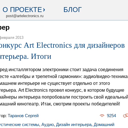
О ПРОЕКТЕ
БЛОГ
post@artelectronics.ru
фер
февраля 2013
онкурс Art Electronics для дизайнеров
нтерьера. Итоги
ред инсталлятором электроники стоит задача соединения
есте «алгебры и трепетной гармонии»: аудио/видео-техника
машнем интерьере не существует отдельно от этого
терьера. Art Electronics провел конкурс, в котором будущие
зайнеры интерьера попробовали построить свой идеальны
машний кинотеатр. Итак, смотрим проекты победителей!
тор:
Таранов Сергей
9254
устические системы
,
Аудио
,
Дизайн интерьера
,
Домашний