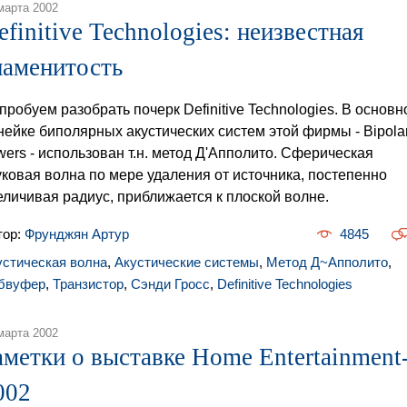
марта 2002
efinitive Technologies: неизвестная
наменитость
пробуем разобрать почерк Definitive Technologies. В основн
нейке биполярных акустических систем этой фирмы - Bipola
wers - использован т.н. метод Д'Апполито. Сферическая
уковая волна по мере удаления от источника, постепенно
еличивая радиус, приближается к плоской волне.
тор:
Фрунджян Артур
4845
устическая волна
,
Акустические системы
,
Метод Д~Апполито
,
бвуфер
,
Транзистор
,
Сэнди Гросс
,
Definitive Technologies
марта 2002
аметки о выставке Home Entertainment
002