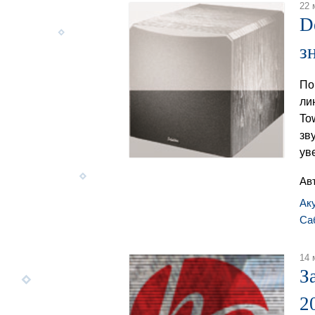
22 
D
з
По
ли
To
зв
ув
Ав
Ак
Са
14 
З
2