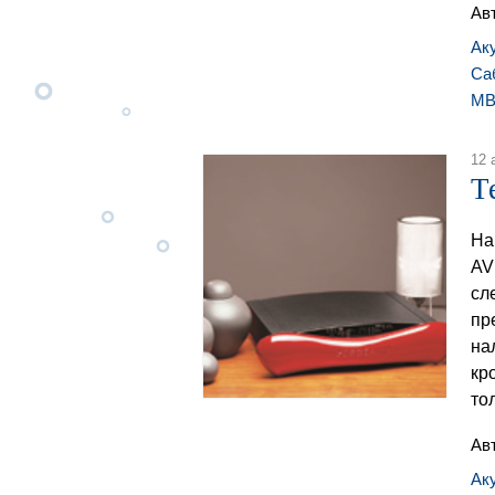
Ав
Ак
Са
MB
12 
Т
На
AV
сл
пр
на
кр
то
Ав
Ак