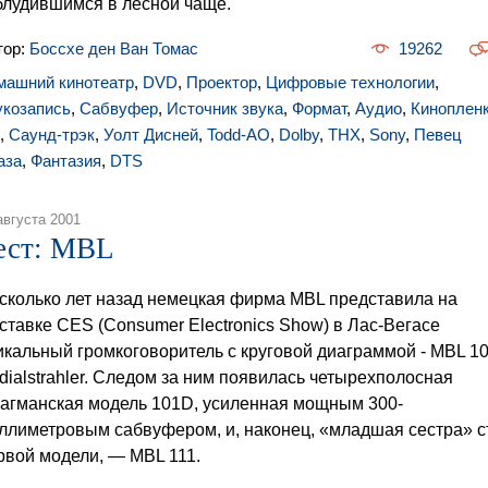
блудившимся в лесной чаще.
тор:
Боссхе ден Ван Томас
19262
машний кинотеатр
,
DVD
,
Проектор
,
Цифровые технологии
,
укозапись
,
Сабвуфер
,
Источник звука
,
Формат
,
Аудио
,
Киноплен
,
Саунд-трэк
,
Уолт Дисней
,
Todd-AO
,
Dolby
,
THX
,
Sony
,
Певец
аза
,
Фантазия
,
DTS
августа 2001
ест: MBL
сколько лет назад немецкая фирма MBL представила на
ставке CES (Consumer Electronics Show) в Лас-Вегасе
икальный громкоговоритель с круговой диаграммой - MBL 1
dialstrahler. Следом за ним появилась четырехполосная
агманская модель 101D, усиленная мощным 300-
ллиметровым сабвуфером, и, наконец, «младшая сестра» с
рвой модели, — MBL 111.