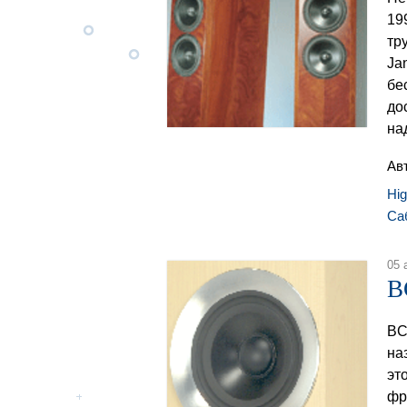
19
тр
Ja
бе
до
на
Ав
Hi
Са
05 
B
BC
на
эт
фр