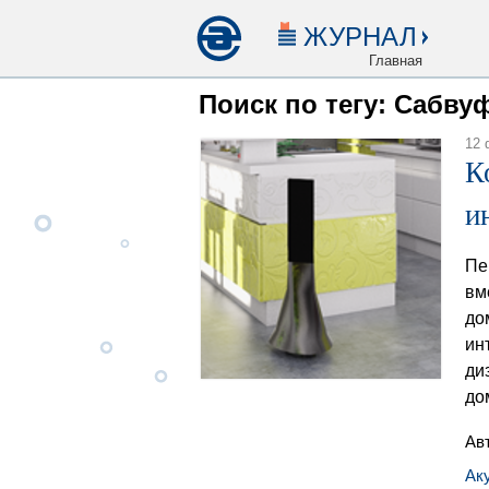
ЖУРНАЛ
Главная
Поиск по тегу: Сабву
12 
К
и
Пе
вм
до
ин
ди
до
Ав
Ак