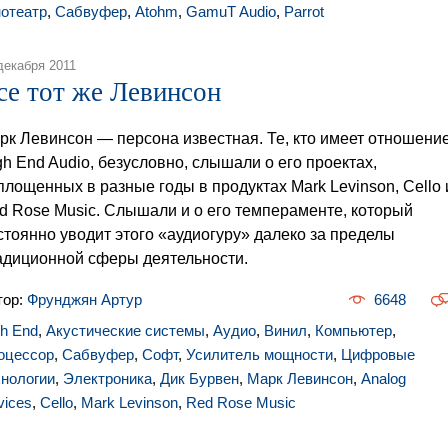
нотеатр
,
Сабвуфер
,
Atohm
,
GamuT Audio
,
Parrot
декабря 2011
се тот же Левинсон
рк Левинсон — персона известная. Те, кто имеет отношение
gh End Audio, безусловно, слышали о его проектах,
площенных в разные годы в продуктах Mark Levinson, Cello 
d Rose Music. Слышали и о его темпераменте, который
стоянно уводит этого «аудиогуру» далеко за пределы
адиционной сферы деятельности.
тор:
Фрунджян Артур
6648
gh End
,
Акустические системы
,
Аудио
,
Винил
,
Компьютер
,
оцессор
,
Сабвуфер
,
Софт
,
Усилитель мощности
,
Цифровые
хнологии
,
Электроника
,
Дик Бурвен
,
Марк Левинсон
,
Analog
vices
,
Cello
,
Mark Levinson
,
Red Rose Music