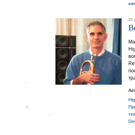
ки
20 
В
Ма
Hi
во
Re
по
тр
Ав
Hi
Пр
те
De