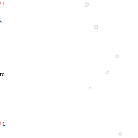
1
S
,
го
1