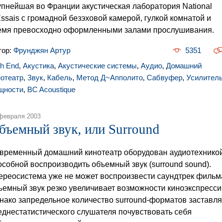
упнейшая во Франции акустическая лаборатория National
Essais с громадной безэховой камерой, гулкой комнатой и
емя превосходно оформленными залами прослушивания.
тор:
Фрунджян Артур
5351
gh End
,
Акустика
,
Акустические системы
,
Аудио
,
Домашний
нотеатр
,
Звук
,
Кабель
,
Метод Д~Апполито
,
Сабвуфер
,
Усилител
щности
,
BC Acoustique
февраля 2003
бъемный звук, или Surround
временный домашний кинотеатр оборудован аудиотехникой
особной воспроизводить объемный звук (surround sound).
ереосистема уже не может воспроизвести саундтрек фильм
ъемный звук резко увеличивает возможности киноэкспресси
нако запредельное количество surround-форматов заставля
еднестатистического слушателя почувствовать себя