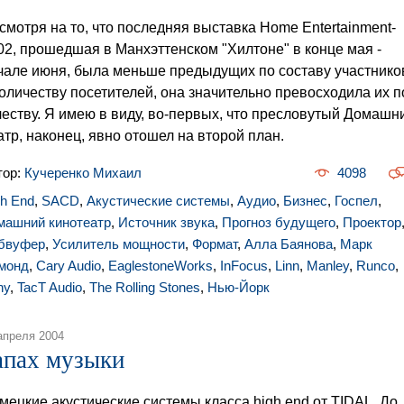
смотря на то, что последняя выставка Home Entertainment-
02, прошедшая в Манхэттенском "Хилтоне" в конце мая -
чале июня, была меньше предыдущих по составу участнико
количеству посетителей, она значительно превосходила их п
честву. Я имею в виду, во-первых, что пресловутый Домашн
атр, наконец, явно отошел на второй план.
тор:
Кучеренко Михаил
4098
gh End
,
SACD
,
Акустические системы
,
Аудио
,
Бизнес
,
Госпел
,
машний кинотеатр
,
Источник звука
,
Прогноз будущего
,
Проектор
бвуфер
,
Усилитель мощности
,
Формат
,
Алла Баянова
,
Марк
монд
,
Cary Audio
,
EaglestoneWorks
,
InFocus
,
Linn
,
Manley
,
Runco
,
ny
,
TacT Audio
,
The Rolling Stones
,
Нью-Йорк
апреля 2004
апах музыки
мецкие акустические системы класса high end от TIDAL. До