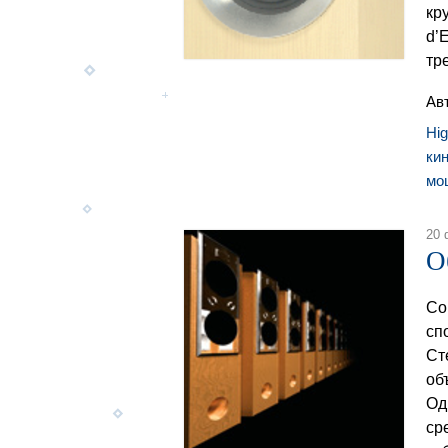
кр
d’
тр
Ав
Hi
ки
мо
20 
О
Со
сп
Cт
об
Од
ср