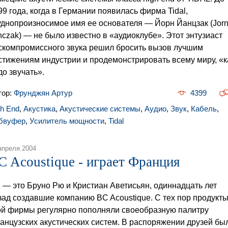
99 года, когда в Германии появилась фирма Tidal,
уднопроизносимое имя ее основателя — Йорн Йанцзак (Jor
nczak) — не было известно в «аудиоклубе». Этот энтузиаст
скомпромиссного звука решил бросить вызов лучшим
стижениям индустрии и продемонстрировать всему миру, «к
до звучать».
тор:
Фрунджян Артур
4399
gh End
,
Акустика
,
Акустические системы
,
Аудио
,
Звук
,
Кабель
,
бвуфер
,
Усилитель мощности
,
Tidal
апреля 2004
C Acoustique - играет Франция
 — это Бруно Рю и Кристиан Аветисьян, одиннадцать лет
зад создавшие компанию BC Acoustique. С тех пор продукт
ой фирмы регулярно пополняли своеобразную палитру
анцузских акустических систем. В распоряжении друзей бы