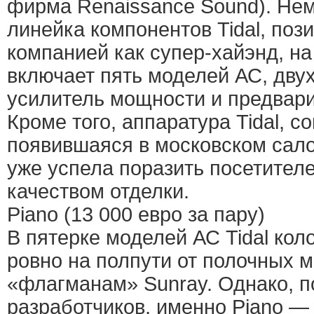
фирма Renaissance Sound). Не
линейка компонентов Tidal, по
компанией как супер-хайэнд, н
включает пять моделей АС, дву
усилитель мощности и предвар
Кроме того, аппаратура Tidal, с
появившаяся в московском сал
уже успела поразить посетител
качеством отделки.
Piano (13 000 евро за пару)
В пятерке моделей АС Tidal кол
ровно на полпути от полочных 
«флагманам» Sunray. Однако, 
разработчиков, именно Piano —