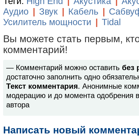
Теги:
High End
|
Акустика
|
Аку
Аудио
|
Звук
|
Кабель
|
Сабву
Усилитель мощности
|
Tidal
Вы можете стать первым, кт
комментарий!
— Комментарий можно оставить
без 
достаточно заполнить одно обязатель
Текст комментария
. Анонимные ком
модерацию и до момента одобрения в
автора
Написать новый коммента