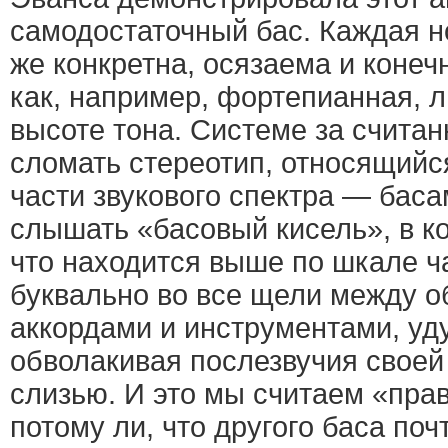
самодостаточный бас. Каждая н
же конкретна, осязаема и конеч
как, например, фортепианная, 
высоте тона. Системе за счита
сломать стереотип, относящийс
части звукового спектра — бас
слышать «басовый кисель», в ко
что находится выше по шкале ча
буквально во все щели между о
аккордами и инструментами, уд
обволакивая послезвучия своей
слизью. И это мы считаем «пра
потому ли, что другого баса поч