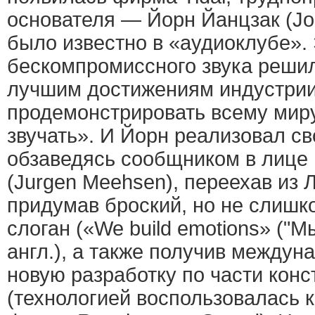
основателя — Йорн Йанцзак (Jo
было известно в «аудиоклубе». 
бескомпромиссного звука решил
лучшим достижениям индустрии
продемонстрировать всему миру
звучать». И Йорн реализовал с
обзаведясь сообщником в лице
(Jurgen Meehsen), переехав из 
придумав броский, но не слишк
слоган («We build emotions» ("
англ.), а также получив междун
новую разработку по части кон
(технологией воспользовалась