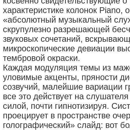
косвенно свидетельствующие о
характеристике колонок Piano, 
«абсолютный музыкальный слух
скрупулезно разрешающей бесч
звуковых сочетаний, вскрываю
микроскопические девиации выс
тембровой окраски.
Каждая модуляция темы из мажо
уловимые акценты, пряности д
созвучий, малейшие вариации г
все это действует на слушател
силой, почти гипнотизируя. Сис
проецирует в пространстве оче
голографический» слайд: вот б