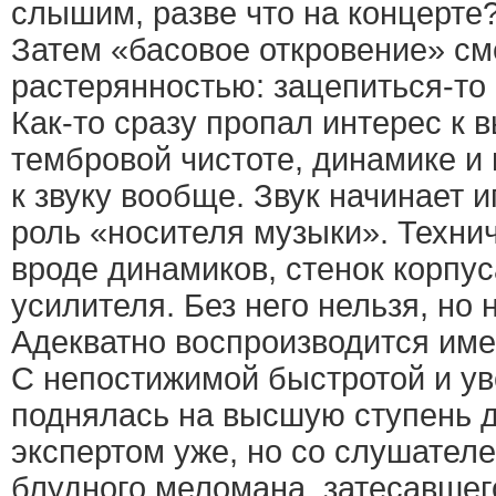
слышим, разве что на концерте
Затем «басовое откровение» с
растерянностью: зацепиться-то 
Как-то сразу пропал интерес к 
тембровой чистоте, динамике и 
к звуку вообще. Звук начинает 
роль «носителя музыки». Техни
вроде динамиков, стенок корпу
усилителя. Без него нельзя, но 
Адекватно воспроизводится име
С непостижимой быстротой и у
поднялась на высшую ступень д
экспертом уже, но со слушател
блудного меломана, затесавшег