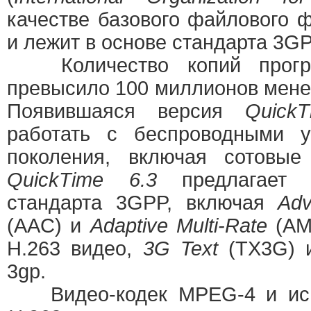
качестве базового файлового
и лежит в основе стандарта 3GP
Количество копий прог
превысило 100 миллионов менее
Появившаяся версия
Quick
работать с беспроводными у
поколения, включая сотовы
QuickTime 6.3
предлагает
стандарта 3GPP, включая
Adv
(AAC) и
Adaptive Multi-Rate
(AM
H.263 видео,
3G Text
(TX3G) 
3gp.
Видео-кодек MPEG-4 и исп