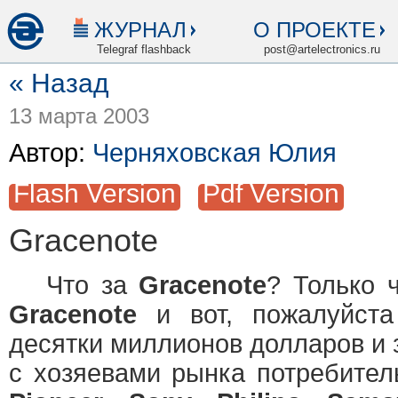
ЖУРНАЛ
О ПРОЕКТЕ
Telegraf flashback
post@artelectronics.ru
« Назад
13 марта 2003
Автор:
Черняховская Юлия
Flash Version
Pdf Version
Gracenote
Что за
Gracenote
? Только 
Gracenote
и вот, пожалуйст
десятки миллионов долларов и 
с хозяевами рынка потребитель