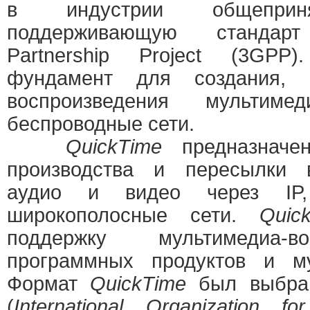
в индустрии общеприня
поддерживающую стандарт
Partnership Project (3GPP
фундамент для создания, 
воспроизведения мультимед
беспроводные сети.
QuickTime
предназначен
производства и пересылки в
аудио и видео через IP,
широкополосные сети.
Quic
поддержку мультимедиа-в
программных продуктов и му
Формат
QuickTime
был выбран
(
International Organization for