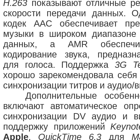
H.263
показывают отличные ре
скорости передачи данных. О
кодек AAC обеспечивает пре
музыки в широком диапазоне 
данных, а AMR обеспечив
кодирование звука, предназн
для голоса. Поддержка
3G Te
хорошо зарекомендовала себя 
синхронизации титров и аудио/
Дополнительные особен
включают автоматическое опр
синхронизации DV аудио и в
поддержку приложений
Keynot
Apple
.
QuickTime 6.3
для
M