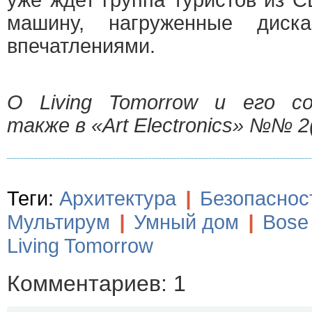
уже ждет группа туристов из 
машину, нагруженные диск
впечатлениями.
О Living Tomorrow и его с
также в «Art Electronics» №№ 2(
Теги:
Архитектура
|
Безопаснос
Мультирум
|
Умный дом
|
Bose
Living Tomorrow
Комментариев: 1