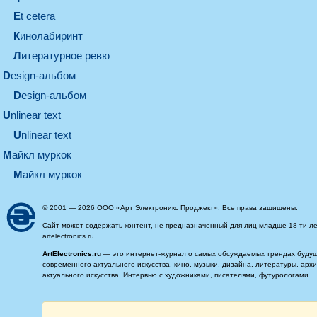
et cetera
кинолабиринт
литературное ревю
design-альбом
design-альбом
unlinear text
Unlinear text
майкл муркок
майкл муркок
© 2001 — 2026 ООО «Арт Электроникс Проджект». Все права защищены.
Сайт может содержать контент, не предназначенный для лиц младше 18-ти ле
artelectronics.ru.
ArtElectronics.ru
— это интернет-журнал о самых обсуждаемых трендах будущег
современного актуального искусства, кино, музыки, дизайна, литературы, ар
актуального искусства. Интервью с художниками, писателями, футурологами