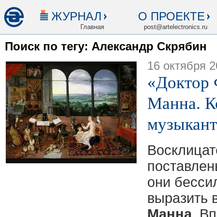
ЖУРНАЛ
О ПРОЕКТЕ
Главная
post@artelectronics.ru
Поиск по тегу: Александр Скрябин
16 октября 2
«Доктор 
Манна. К
музыкант
Восклицат
поставлен
они бесси
выразить 
Манна
. В