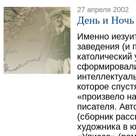
27 апреля 2002
День и Ноч
Именно иезуи
заведения (и
католический 
сформировали
интеллектуаль
которое спуст
«произвело на
писателя. Ав
(сборник расс
художника в ю