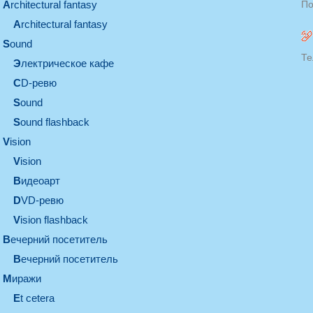
architectural fantasy
По
architectural fantasy
sound
Те
электрическое кафе
CD-ревю
sound
Sound flashback
vision
vision
видеоарт
DVD-ревю
Vision flashback
вечерний посетитель
вечерний посетитель
миражи
et cetera