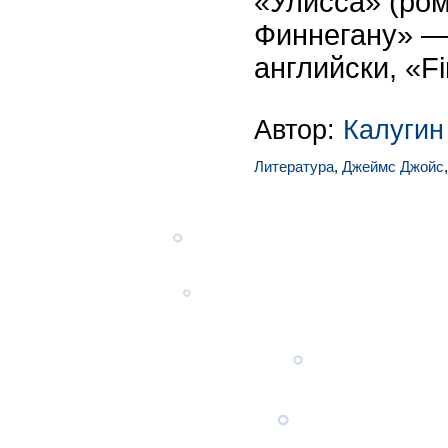
«Улисса» (ром
Финнегану» —
английски, «F
Автор:
Калугин
Литература
,
Джеймс Джойс