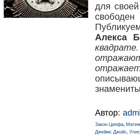
для своей
свободе
Публикуе
Алекса Б
квадра
отражаю
отраж
описываю
знамениты
Автор:
adm
Закон Ципфа
,
Матем
Джеймс Джойс
,
Улис