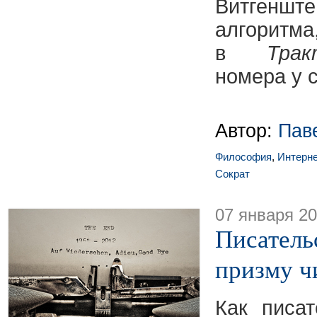
Витгеншт
алгори
в
Тра
номера у 
Автор:
Пав
Философия
,
Интерне
Сократ
07 января 2
Писатель
призму ч
Как писа