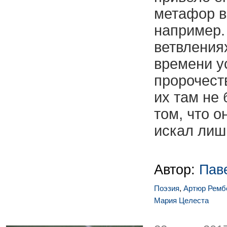
метафор 
например.
ветвления
времени у
пророчеств
их там не
том, что 
искал лиш
Автор:
Пав
Поэзия
,
Артюр Ремб
Мария Целеста