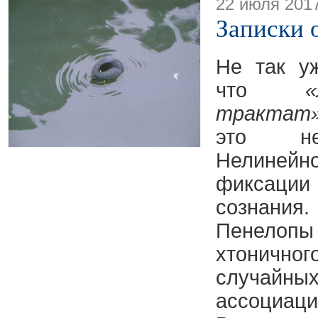
22 июля 201
Записки 
Не так у
что
«
трактат
это не
Нелинейно
фиксаци
сознани
Пенел
хтонично
случай
ассоциа