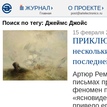
ЖУРНАЛ
О ПРОЕКТЕ
Главная
post@artelectronics.ru
Поиск по тегу: Джеймс Джойс
15 февраля 
ПРИКЛЮ
нескольк
последне
Артюр Рем
письмах п
феномен п
«ясновиде
привело е