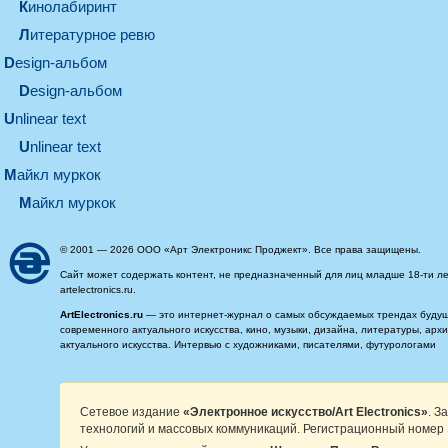
кинолабиринт
литературное ревю
design-альбом
design-альбом
unlinear text
Unlinear text
майкл муркок
майкл муркок
© 2001 — 2026 ООО «Арт Электроникс Проджект». Все права защищены.
Сайт может содержать контент, не предназначенный для лиц младше 18-ти ле
artelectronics.ru.
ArtElectronics.ru
— это интернет-журнал о самых обсуждаемых трендах будущег
современного актуального искусства, кино, музыки, дизайна, литературы, ар
актуального искусства. Интервью с художниками, писателями, футурологами
Сетевое издание
«Электронное искусство/Art Electronics»
. З
технологий и массовых коммуникаций. Регистрационный номер 