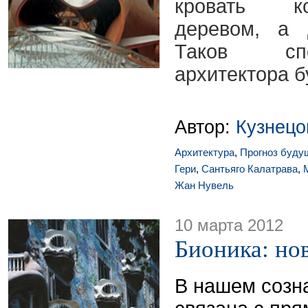
кровать к
деревом, а 
Таков сп
архитектора б
Автор:
Кузнецо
Архитектура
,
Прогноз буду
Гери
,
Сантьяго Калатрава
,
Жан Нувель
10 марта 2012
Бионика: но
В нашем созн