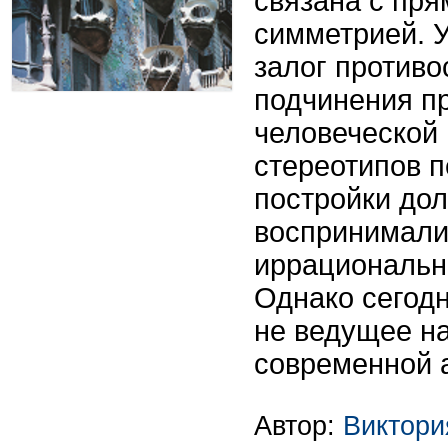
связана с пр
симметрией. 
залог противо
подчинения п
человеческой 
стереотипов 
постройки дол
воспринимали
иррациональн
Однако сегод
не ведущее н
современной 
Автор:
Виктор