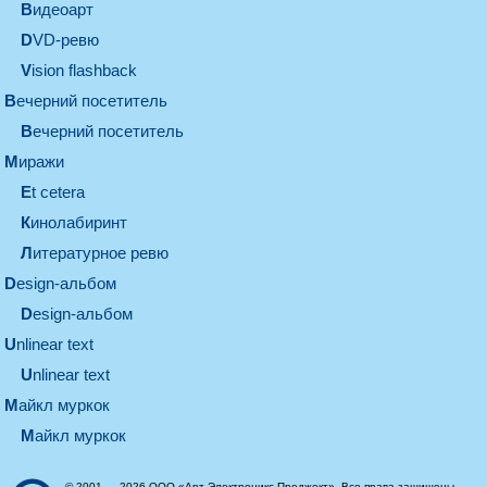
видеоарт
DVD-ревю
Vision flashback
вечерний посетитель
вечерний посетитель
миражи
et cetera
кинолабиринт
литературное ревю
design-альбом
design-альбом
unlinear text
Unlinear text
майкл муркок
майкл муркок
© 2001 — 2026 ООО «Арт Электроникс Проджект». Все права защищены.