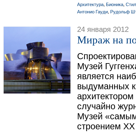
Архитектура
,
Бионика
,
Сти
Антонио Гауди
,
Рудольф Ш
24 января 2012
Мираж на п
Спроектирова
Музей Гугген
является наи
выдуманных 
архитектором
случайно жур
Музей «самы
строением ХХ 