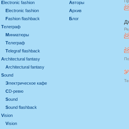
Пр
electronic fashion
Авторы
electronic fashion
Архив
Fashion flashback
Блог
Д
телеграф
Ре
миниатюры
телеграф
Telegraf flashback
architectural fantasy
По
architectural fantasy
sound
Те
электрическое кафе
CD-ревю
sound
Sound flashback
vision
vision