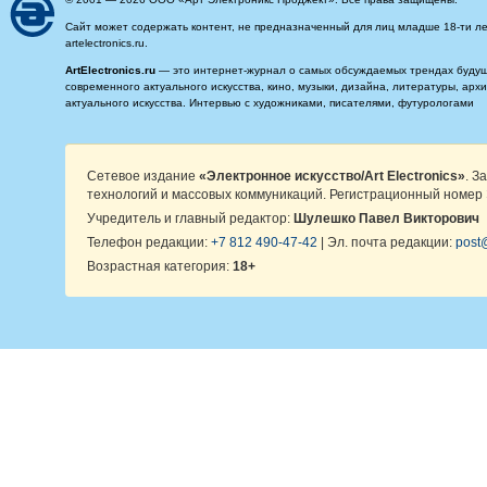
Сайт может содержать контент, не предназначенный для лиц младше 18-ти ле
artelectronics.ru.
ArtElectronics.ru
— это интернет-журнал о самых обсуждаемых трендах будущег
современного актуального искусства, кино, музыки, дизайна, литературы, ар
актуального искусства. Интервью с художниками, писателями, футурологами
Сетевое издание
«Электронное искусство/Art Electronics»
. З
технологий и массовых коммуникаций. Регистрационный номер 
Учредитель и главный редактор:
Шулешко Павел Викторович
Телефон редакции:
+7 812 490-47-42
| Эл. почта редакции:
post@
Возрастная категория:
18+