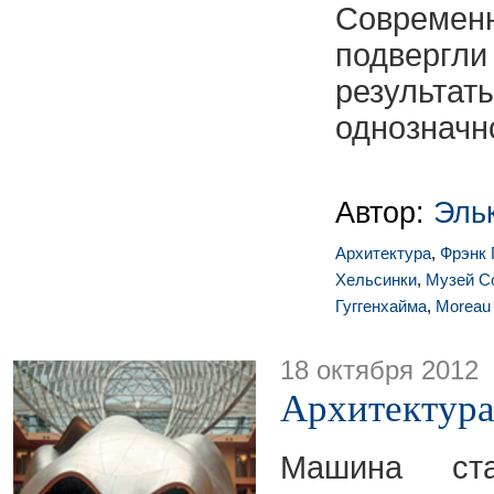
С
овреме
подверг
результат
однозначн
Автор:
Эль
Архитектура
,
Фрэнк 
Хельсинки
,
Музей С
Гуггенхайма
,
Moreau 
18 октября 2012
Архитектура
Машина ста