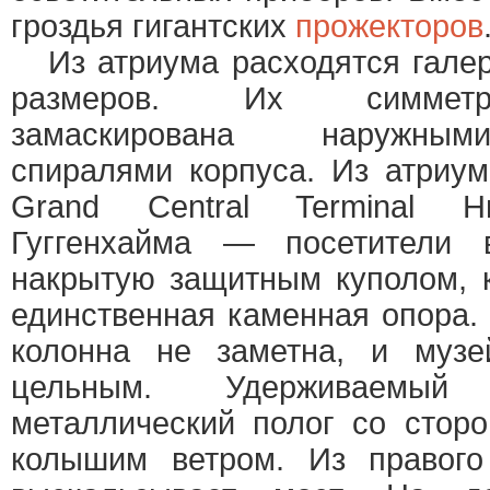
гроздья гигантских
прожекторов
Из атриума расходятся галер
размеров. Их симметри
замаскирована наружным
спиралями корпуса. Из атриу
Grand Central Terminal Н
Гуггенхайма — посетители 
накрытую защитным куполом, 
единственная каменная опора. 
колонна не заметна, и муз
цельным. Удерживаемый
металлический полог со стор
колышим ветром. Из правого