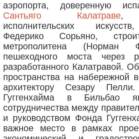
аэропорта, доверенную исп
Сантьяго Калатраве
, 
исполнительских искусств
Федерико Сорьяно, строит
метрополитена (Норман 
пешеходного моста через р
разработанного Калатравой. О
пространства на набережной в
архитектору Сезару Пелли
Гуггенхайма в Бильбао яв
сотрудничества между правите
и руководством Фонда Гуггенх
важное место в рамках проек
экономический и градостро