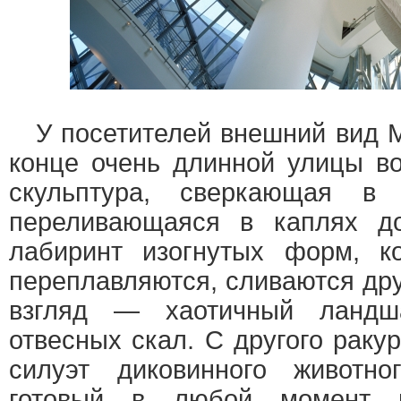
У посетителей внешний вид М
конце очень длинной улицы во
скульптура, сверкающая в
переливающаяся в каплях д
лабиринт изогнутых форм, ко
переплавляются, сливаются дру
взгляд — хаотичный ландш
отвесных скал. С другого раку
силуэт диковинного животно
готовый в любой момент п