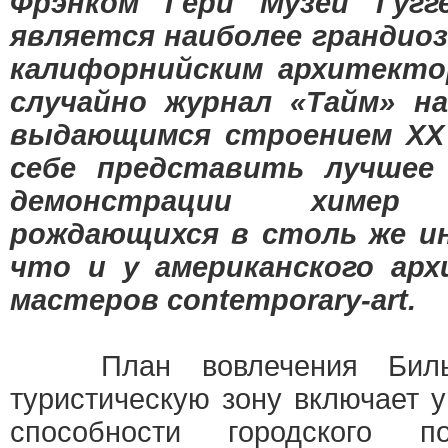
Фрэнком Гери Музей Гугг
является наиболее грандио
калифорнийским архитекто
случайно журнал «Тайм» н
выдающимся строением ХХ 
себе представить лучшее
демонстрации химер
рождающихся в столь же и
что и у американского арх
мастеров contemporary-art.
План вовлечения Бильб
туристическую зону включает 
способности городского по