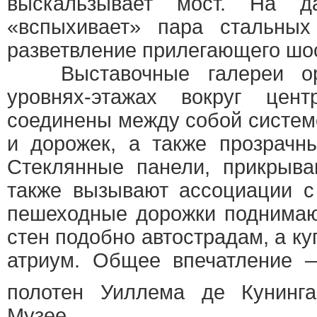
выскальзывает мост. На д
«вспыхивает» пара стальны
разветвление прилегающего шо
Выставочные галереи орг
уровнях-этажах вокруг цен
соединены между собой систем
и дорожек, а также прозрачн
Стеклянные панели, прикрыв
также вызывают ассоциации с
пешеходные дорожки поднимаю
стен подобно автострадам, а ку
атриум. Общее впечатление —
полотен Уиллема де Кунинга
Музее.