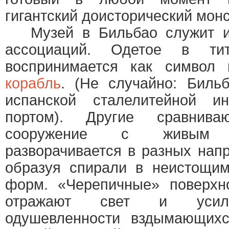
гигантский доисторический монс
Музей в Бильбао служит ис
ассоциаций. Одетое в ти
воспринимается как символ 
корабль
. (Не случайно: Биль
испанской сталелитейной и
портом). Другие сравнива
сооружение с живым 
разворачивается в разных напр
образуя спирали в неистощим
форм. «Черепичные» поверхно
отражают свет и усили
одушевленности вздымающих