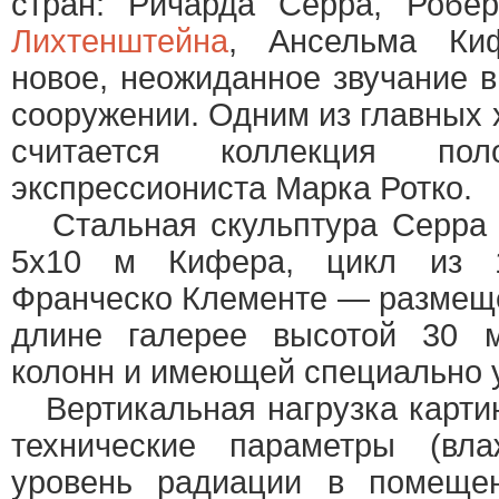
стран: Ричарда Серра, Робе
Лихтенштейна
, Ансельма Ки
новое, неожиданное звучание 
сооружении. Одним из главных 
считается коллекция поло
экспрессиониста Марка Ротко.
Стальная скульптура Серра д
5х10 м Кифера, цикл из 1
Франческо Клементе — размеще
длине галерее высотой 30 м
колонн и имеющей специально 
Вертикальная нагрузка картин
технические параметры (влаж
уровень радиации в помеще