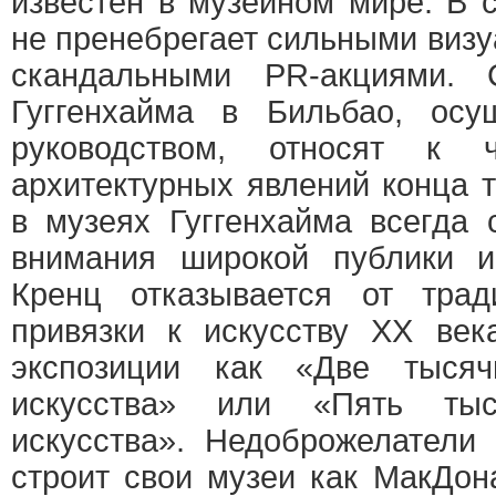
известен в музейном мире. В 
не пренебрегает сильными виз
скандальными PR-акциями. 
Гуггенхайма в Бильбао, осу
руководством, относят к 
архитектурных явлений конца 
в музеях Гуггенхайма всегда 
внимания широкой публики и 
Кренц отказывается от тра
привязки к искусству XX век
экспозиции как «Две тысяч
искусства» или «Пять тыся
искусства». Недоброжелатели 
строит свои музеи как МакДон