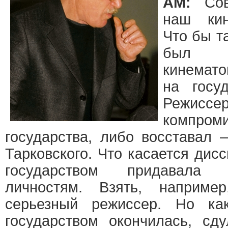
АМ:
Сове
наш кин
Что бы т
был г
кинемато
на госуд
Режисс
компром
государства, либо восставал 
Тарковского. Что касается дисс
государством придавала
личностям. Взять, наприме
серьезный режиссер. Но ка
государством окончилась, сду