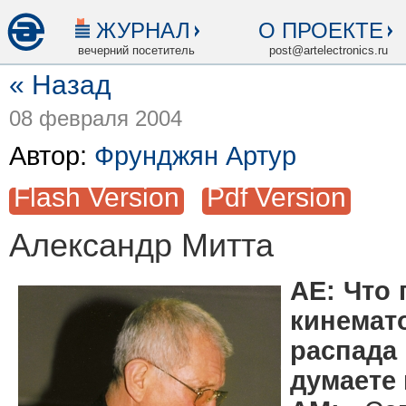
ЖУРНАЛ
О ПРОЕКТЕ
вечерний посетитель
post@artelectronics.ru
« Назад
08 февраля 2004
Автор:
Фрунджян Артур
Flash Version
Pdf Version
Александр Митта
АЕ: Что
кинема
распад
думаете