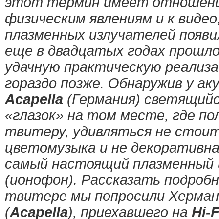
этот термин имеет отношение
физическим явлениям и к видео,
плазменных излучателей появил
еще в двадцатых годах прошл
удачную практическую реализа
гораздо позже. Обнаружив у а
Acapella
(Германия) светящий
«глазок» на том месте, где п
твитеру, удивляться не стоит
цветомузыка и не декоративна
самый настоящий плазменный 
(ионофон). Рассказать подробн
твитере мы попросили Херман
(
Acapella
), приехавшего на
Hi-