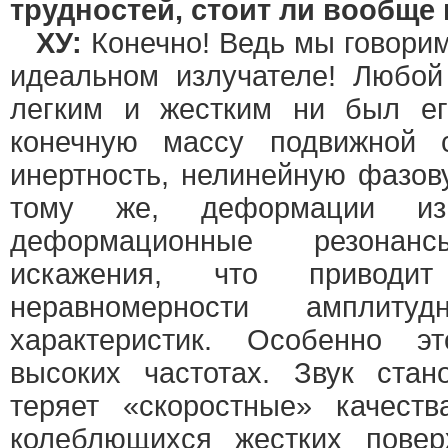
трудностей, стоит ли вообще 
ХУ:
Конечно! Ведь мы говорим
идеальном излучателе! Любой
легким и жестким ни был ег
конечную массу подвижной с
инертность, нелинейную фазову
тому же, деформации из
деформационные резона
искажения, что приводит
неравномерности амплит
характеристик. Особенно э
высоких частотах. Звук стан
теряет «скоростные» качест
колеблющихся жестких повер