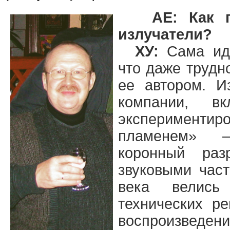
АЕ: Как 
излучатели?
ХУ:
Сама иде
что даже трудн
ее автором. И
компании, 
эксперименти
пламенем» 
коронный раз
звуковыми час
века велись
технических р
воспроизве