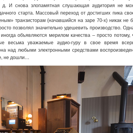
. д. И снова злопамятная слушающая аудитория не мо
дачного старта. Массовый переход от достигших пика сво
еным» транзисторам (начавшийся на заре 70-х) никак не 
просто позволял значительно удешевить производство. Одн
 иногда объявляются мерилом качества – просто потому, 
е весьма уважаемые аудио-гуру в свое время всер
на над любыми электронными средствами воспроизведе
де, не дошли…