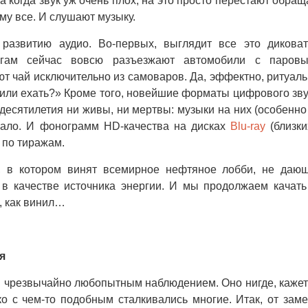
а когда звук уж очень плох, на это просто перестают обращ
му все. И слушают музыку.
азвитию аудио. Во-первых, выглядит все это диковато
огам сейчас вовсю разъезжают автомобили с паров
ют чай исключительно из самоваров. Да, эффектно, ритуаль
или ехать?» Кроме того, новейшие форматы цифрового зву
 десятилетия ни живы, ни мертвы: музыки на них (особенно
мало. И фонограмм HD-качества на дисках
Blu-ray
(близки
х по тиражам.
о, в котором винят всемирное нефтяное лобби, не даю
в качестве источника энергии. И мы продолжаем качать
, как винил…
я
м чрезвычайно любопытным наблюдением. Оно нигде, кажет
ко с чем-то подобным сталкивались многие. Итак, от зам