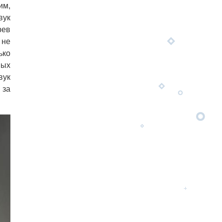
им,
вук
рев
 не
ько
вых
вук
 за