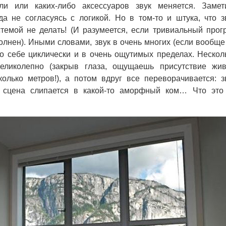
ли или каких-либо аксессуаров звук меняется. Замет
да не согласуясь с логикой. Но в том-то и штука, что з
стемой не делать! (И разумеется, если тривиальный прог
лнен). Иными словами, звук в очень многих (если вообще
по себе циклически и в очень ощутимых пределах. Нескол
еликолепно (закрыв глаза, ощущаешь присутствие жи
олько метров!), а потом вдруг все переворачивается: з
, сцена слипается в какой-то аморфный ком… Что это