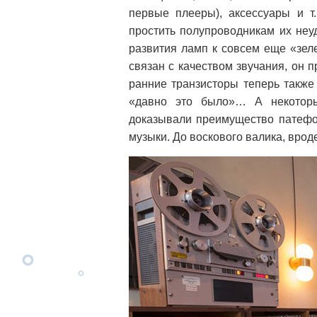
первые плееры), аксессуары и т
простить полупроводникам их неу
развития ламп к совсем еще «зел
связан с качеством звучания, он 
ранние транзисторы теперь также
«давно это было»… А некоторы
доказывали преимущество патефо
музыки. До воскового валика, вро