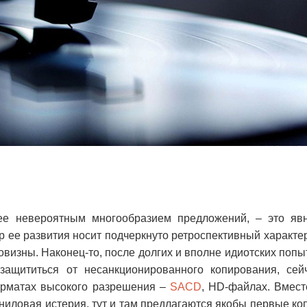
 ее невероятным многообразием предложений,
–
это яв
 ее развития носит подчеркнуто ретроспективный характе
овизны. Наконец-то, после долгих и вполне идиотских попы
защититься от несанкционированного копирования, сей
рматах высокого разрешения –
SACD
, HD-файлах. Вмест
ниловая истерия, тут и там предлагаются якобы первые ко