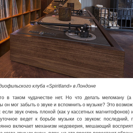
иофильского клуба «Spiritland» в Лондоне
го в таком чудачестве нет. Но что делать меломану (а
ы он мог забыть о звуке и вспомнить о музыке? Это возмож
: если звук очень плохой (как у кассетных магнитофонов) 
уточное ведет к борьбе музыки со звуком: последний, 
оянно включает механизм недоверия, мешающий восприя