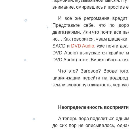
гармонии, музыкальной мысли. Ну, 
внимание, смирившись и простив е
И все же ретромания вредит р
Представьте себе, что по дор
двигателями. Или что почти все пь
но… Как говорится, «вам шашечки 
SACD и
DVD Audio
, уже почти два
DVD Audio) выпускается крайне 
DVD Audio) тоже. Винил обогнал и
Что это? Заговор? Вроде тог
цивилизации перейти на водород 
земли зловонную жидкость, черную
Неопределенность восприяти
А теперь пора поделиться одни
до сих пор не описывалось, одна