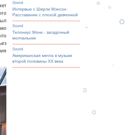
sound
жет
Интервью с Ширли Мэнсон:
его
Расставание с плохой девчонкой
был
sound
ако
Телониус Монк - загадочный
что
молчальник
ьез
sound
ния
Американская мечта в музыке
второй половины ХХ века