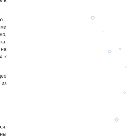
ать
...
ыми
но,
ка,
 на
х к
щее
 из
ся,
ены