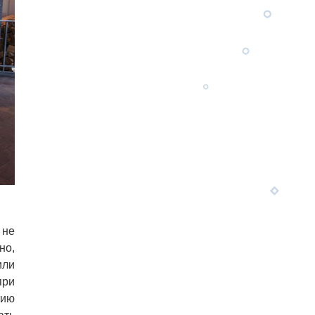
 не
но,
или
при
тию