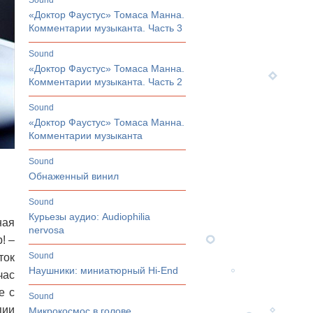
sound
«Доктор Фаустус» Томаса Манна.
Комментарии музыканта. Часть 3
sound
«Доктор Фаустус» Томаса Манна.
Комментарии музыканта. Часть 2
sound
«Доктор Фаустус» Томаса Манна.
Комментарии музыканта
sound
Обнаженный винил
sound
Курьезы аудио: Audiophilia
ная
nervosa
р!
–
sound
ток
Наушники: миниатюрный Hi-End
час
е с
sound
пии
Микрокосмос в голове