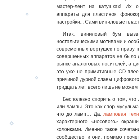
мастер-лент на катушках! Их с
аппараты для пластинок, фоноко
настройки... Сами виниловые плас
Итак, виниловый бум вызв
ностальгическими мотивами и особ
современных вертушек по праву п
совершенных аппаратов не было д
рынке аналоговых носителей, а ци
это уже не примитивные CD-плее
причиной дурной славы цифрового 
тридцать лет, всего лишь не може
Бесполезно спорить о том, что
или лампы. Это как спор мусульма
что до ламп… Да,
ламповая техн
характерного «носового» окраш
колонками. Именно такое сочета
сообщество, и они, помимо проче