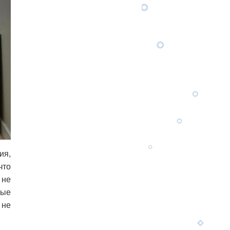
ия,
что
 не
мые
 не