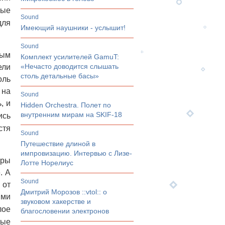
ные
sound
для
Имеющий наушники - услышит!
sound
ным
Комплект усилителей GamuT:
«Нечасто доводится слышать
ели
столь детальные басы»
оль
 на
sound
, и
Hidden Orchestra. Полет по
внутренним мирам на SKIF-18
ись
стя
sound
Путешествие длиной в
импровизацию. Интервью с Лизе-
оры
Лотте Норелиус
. А
sound
 от
Дмитрий Морозов ::vtol:: о
ыми
звуковом хакерстве и
лое
благословении электронов
тые