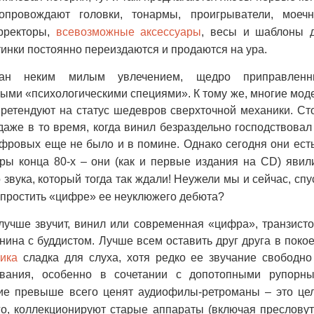
опровождают головки, тонармы, проигрыватели, моеч
рректоры,
всевозможные аксессуары
, весы и шаблоны 
тинки постоянно переиздаются и продаются на ура.
ан неким милым увлечением, щедро приправлен
ыми «психологическими специями». К тому же, многие мод
ретендуют на статус шедевров сверхточной механики. Ст
аже в то время, когда винил безраздельно господствовал
фровых еще не было и в помине. Однако сегодня они есть
ры конца 80-х
–
они (как и первые издания на CD) явил
звука, который тогда так ждали! Неужели мы и сейчас, спу
м простить «цифре» ее неуклюжего дебюта?
 лучше звучит, винил или современная «цифра», транзист
нина с буддистом. Лучше всем оставить друг друга в покое
ика
сладка для слуха, хотя редко ее звучание свободно
ивания, особенно в сочетании с допотопными рупорн
ние превыше всего ценят аудиофилы-ретроманы
–
это це
го, коллекционируют старые аппараты (включая преслову