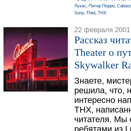
Лукас
,
Питер Перро
,
Cabas
Sony
,
Thiel
,
THX
22 февраля 2001
Рассказ чит
Theater о пу
Skywalker R
Знаете, мисте
решила, что, 
интересно нап
THX, написанн
читателя. Мы 
ребятами из L