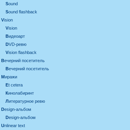
sound
Sound flashback
vision
vision
видеоарт
DVD-ревю
Vision flashback
вечерний посетитель
вечерний посетитель
миражи
et cetera
кинолабиринт
литературное ревю
design-альбом
design-альбом
unlinear text