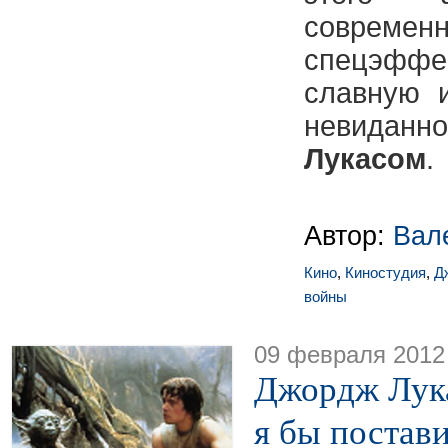
соврем
спецэфф
славную 
невид
Лукасом
.
Автор:
Вал
Кино
,
Киностудия
,
Д
войны
09 февраля 2012
Джордж Лука
я бы постав