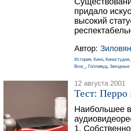
Существовани
придало искус
высокий стату
респектабельн
Автор:
Зиловян
История
,
Кино
,
Киностудия
Bros_
,
Голливуд
,
Звездные
12 августа 2001
Тест: Перро 
Наибольшее в
аудиовидеоре
1. Собственно