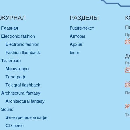
ЖУРНАЛ
РАЗДЕЛЫ
К
П
Главная
Future-текст
Пр
electronic fashion
Авторы
electronic fashion
Архив
Fashion flashback
Блог
Д
телеграф
Ре
миниатюры
телеграф
Telegraf flashback
architectural fantasy
По
architectural fantasy
sound
Те
электрическое кафе
CD-ревю