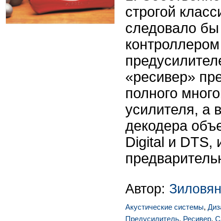
строгой класс
следовало бы
контроллером
предусилител
«ресивер» пр
полного мног
усилителя, а 
декодера объе
Digital и DTS,
предварительн
Автор:
Зиловян
Акустические системы
,
Диз
Предусилитель
,
Ресивер
,
С