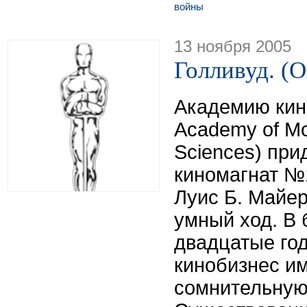
войны
13 ноября 2005
Голливуд. (
Академию кино
Academy of Mot
Sciences) при
киномагнат №
Луис Б. Майер
умный ход. В 
двадцатые го
кинобизнес и
сомнительную