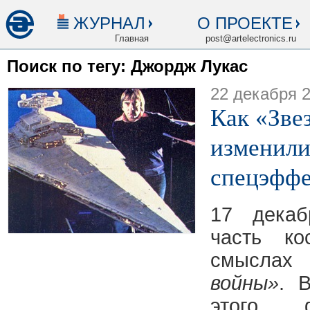
ЖУРНАЛ
О ПРОЕКТЕ
Главная
post@artelectronics.ru
Поиск по тегу: Джордж Лукас
22 декабря 
Как «Зве
изменили
спецэффе
17 дека
часть ко
смысл
войны»
. 
этого 