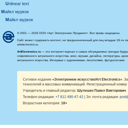
Unlinear text
майкл муркок
майкл муркок
© 2001 — 2026 ООО «Арт Электроникс Проджект». Все права защищены.
Сайт может содержать контент, не предназначенный для лиц младше 18-ти ле
artelectronics.ru.
ArtElectronics.ru
— это интернет-журнал о самых обсуждаемых трендах будущег
современного актуального искусства, кино, музыки, дизайна, литературы, ар
актуального искусства. Интервью с художниками, писателями, футурологами
Сетевое издание
«Электронное искусство/Art Electronics»
. З
технологий и массовых коммуникаций. Регистрационный номер 
Учредитель и главный редактор:
Шулешко Павел Викторович
Телефон редакции:
+7 812 490-47-42
| Эл. почта редакции:
post@
Возрастная категория:
18+