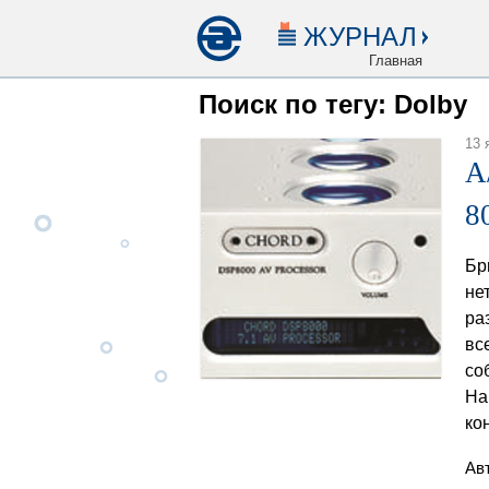
ЖУРНАЛ
Главная
Поиск по тегу: Dolby
13 
A
8
Бр
не
ра
вс
со
На
ко
Ав