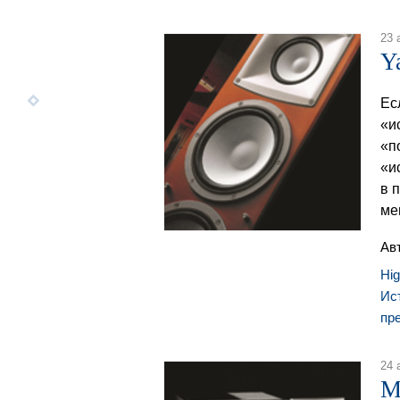
23 
Y
Ес
«и
«п
«и
в 
ме
Ав
Hi
Ис
пр
24 
M