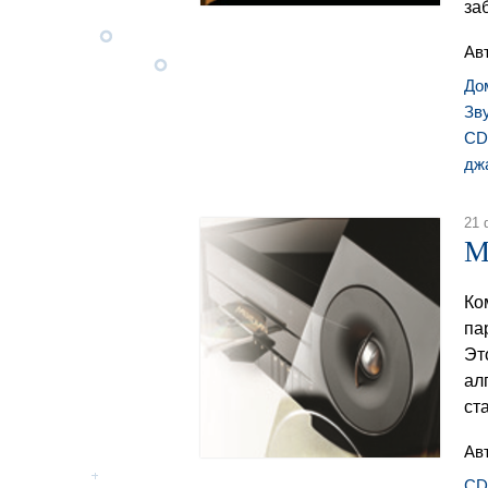
за
Ав
До
Зв
CD
дж
21 
M
Ко
па
Эт
ал
ст
Ав
CD