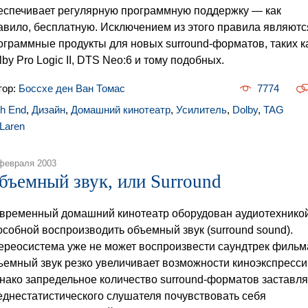
еспечивает регулярную программную поддержку — как
авило, бесплатную. Исключением из этого правила являютс
ограммные продукты для новых surround-форматов, таких к
lby Pro Logic II, DTS Neo:6 и тому подобных.
тор:
Боссхе ден Ван Томас
7774
gh End
,
Дизайн
,
Домашний кинотеатр
,
Усилитель
,
Dolby
,
TAG
Laren
февраля 2003
бъемный звук, или Surround
временный домашний кинотеатр оборудован аудиотехникой
особной воспроизводить объемный звук (surround sound).
ереосистема уже не может воспроизвести саундтрек фильм
ъемный звук резко увеличивает возможности киноэкспресси
нако запредельное количество surround-форматов заставля
еднестатистического слушателя почувствовать себя