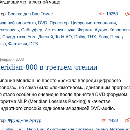
блудившимся в лесной чаще.
тор:
Боссхе ден Ван Томас
19258
машний кинотеатр
,
DVD
,
Проектор
,
Цифровые технологии
,
укозапись
,
Сабвуфер
,
Источник звука
,
Формат
,
Аудио
,
Киноплен
,
Саунд-трэк
,
Уолт Дисней
,
Todd-AO
,
Dolby
,
THX
,
Sony
,
Певец
аза
,
Фантазия
,
DTS
февраля 2003
eridian-800 в третьем чтении
мпания Meridian не просто «бежала впереди цифрового
ровоза», но сама была «локомотивом», двигавшим прогресс
о стало особенно очевидно после принятия DVD-форумом
горитма MLP (Meridian Lossless Packing) в качестве
андартного способа кодирования записей DVD-audio.
тор:
Фрунджян Артур
4430
,
Dolby
,
DVD
,
High End
,
Акустические системы
,
Аудио
,
Источник