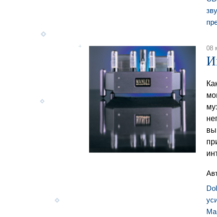
зв
пр
08 
И
Ка
мо
му
не
вы
пр
инт
Ав
Do
ус
Ma