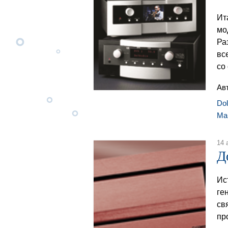
Ит
мо
Ра
вс
со
Ав
Do
Ma
14 
Д
Ис
ге
св
пр