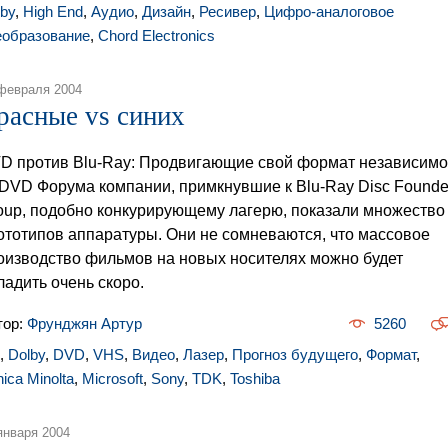
lby
,
High End
,
Аудио
,
Дизайн
,
Ресивер
,
Цифро-аналоговое
еобразование
,
Chord Electronics
февраля 2004
расные vs синих
D против Blu-Ray: Продвигающие свой формат независимо
 DVD Форума компании, примкнувшие к Blu-Ray Disc Founde
oup, подобно конкурирующему лагерю, показали множество
ототипов аппаратуры. Они не сомневаются, что массовое
оизводство фильмов на новых носителях можно будет
ладить очень скоро.
тор:
Фрунджян Артур
5260
,
Dolby
,
DVD
,
VHS
,
Видео
,
Лазер
,
Прогноз будущего
,
Формат
,
ica Minolta
,
Microsoft
,
Sony
,
TDK
,
Toshiba
января 2004