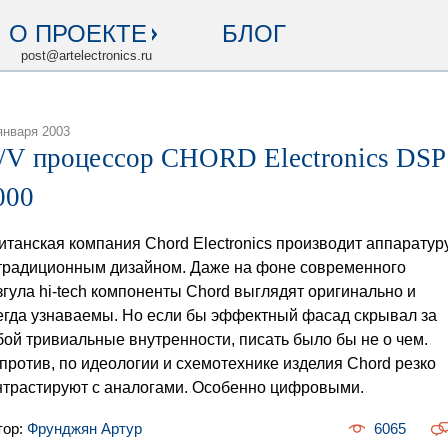
О ПРОЕКТЕ
БЛОГ
post@artelectronics.ru
января 2003
/V процессор CHORD Electronics DSP
000
итанская компания Chord Electronics производит аппаратур
традиционным дизайном. Даже на фоне современного
згула hi-tech компоненты Chord выглядят оригинально и
егда узнаваемы. Но если бы эффектный фасад скрывал за
бой тривиальные внутренности, писать было бы не о чем.
против, по идеологии и схемотехнике изделия Chord резко
нтрастируют с аналогами. Особенно цифровыми.
тор:
Фрунджян Артур
6065