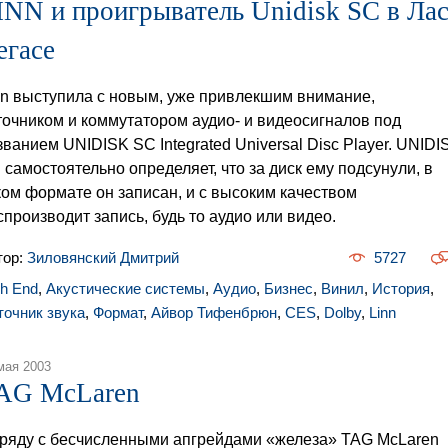
INN и проигрыватель Unidisk SC в Лас
егасе
nn выступила с новым, уже привлекшим внимание,
точником и коммутатором аудио- и видеосигналов под
званием UNIDISK SC Integrated Universal Disc Player. UNIDI
 самостоятельно определяет, что за диск ему подсунули, в
ком формате он записан, и с высоким качеством
спроизводит запись, будь то аудио или видео.
тор:
Зиловянский Дмитрий
5727
gh End
,
Акустические системы
,
Аудио
,
Бизнес
,
Винил
,
История
,
точник звука
,
Формат
,
Айвор Тифенбрюн
,
CES
,
Dolby
,
Linn
мая 2003
AG McLaren
ряду с бесчисленными апгрейдами «железа» TAG McLaren