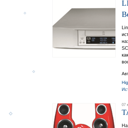
L
В
Li
ис
на
SC
ка
во
Ав
Hi
Ис
07 
T
На