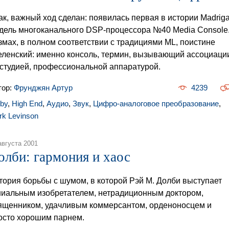
ак, важный ход сделан: появилась первая в истории Madriga
дель многоканального DSP-процессора №40 Media Console
змах, в полном соответствии с традициями ML, поистине
еленский: именно консоль, термин, вызывающий ассоциаци
 студией, профессиональной аппаратурой.
тор:
Фрунджян Артур
4239
lby
,
High End
,
Аудио
,
Звук
,
Цифро-аналоговое преобразование
,
rk Levinson
августа 2001
олби: гармония и хаос
тория борьбы с шумом, в которой Рэй М. Долби выступает
ниальным изобретателем, нетрадиционным доктором,
ященником, удачливым коммерсантом, орденоносцем и
осто хорошим парнем.