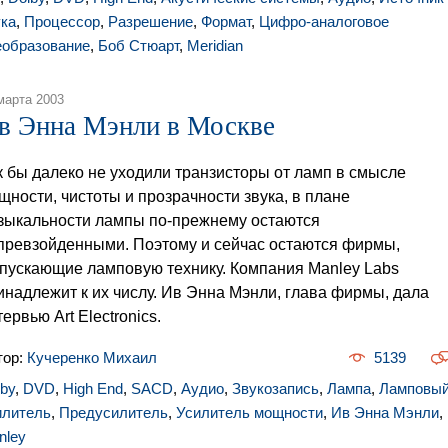
ука
,
Процессор
,
Разрешение
,
Формат
,
Цифро-аналоговое
еобразование
,
Боб Стюарт
,
Meridian
марта 2003
в Энна Мэнли в Москве
к бы далеко не уходили транзисторы от ламп в смысле
щности, чистоты и прозрачности звука, в плане
зыкальности лампы по-прежнему остаются
превзойденными. Поэтому и сейчас остаются фирмы,
пускающие ламповую технику. Компания Manley Labs
инадлежит к их числу. Ив Энна Мэнли, глава фирмы, дала
ервью Art Electronics.
тор:
Кучеренко Михаил
5139
lby
,
DVD
,
High End
,
SACD
,
Аудио
,
Звукозапись
,
Лампа
,
Ламповы
илитель
,
Предусилитель
,
Усилитель мощности
,
Ив Энна Мэнли
,
nley