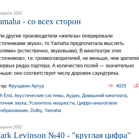
апреля 2002
amaha - со всех сторон
ли другие производители «железа» оперировали
сточниками звука», то Yamaha предпочитала мыслить
олями» (естественно, звуковыми). В кинотеатре этих
сточников», т.е. громкоговорителей, не меньше, чем зрителе
первых рядах партера. А количество полей — значительно
ньше: оно соответствует числу дорожек саундтрека.
тор:
Фрунджян Артур
4029
gh End
,
Акустические системы
,
Аудио
,
Домашний кинотеатр
,
точник звука
,
Усилитель мощности
,
Цифро-аналоговое
еобразование
,
Dolby
,
Yamaha
апреля 2002
ark Levinson №40 - "круглая цифра"