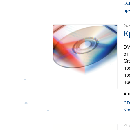
Do
пр
24 
К
DV
от
Gr
пр
пр
на
Ав
CD
Kon
24 