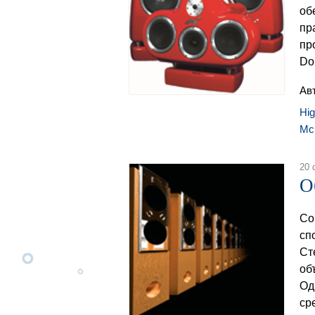
об
пр
пр
Do
Ав
Hi
Mc
20 
О
Со
сп
Cт
об
Од
ср