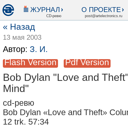
ЖУРНАЛ
О ПРОЕКТЕ
CD-ревю
post@artelectronics.ru
« Назад
13 мая 2003
Автор:
З. И.
Flash Version
Pdf Version
Bob Dylan "Love and Theft"
Mind"
сd-ревю
Bob Dylan «Love and Theft» Col
12 trk. 57:34