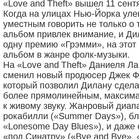
«Love and Theft» вышел 11 сент
Когда на улицах Нью-Йорка уле
уместным говорить не только о 
альбом привлек внимание, и Ди
одну премию «Грэмми», на этот
альбом в жанре фолк-музыки.
На «Love and Theft» Даниеля Лан
сменил новый продюсер Джек Фро
который позволил Дилану сдела
более прямолинейным, максим
к живому звуку. Жанровый диап
рокабилли («Summer Days»), блю
«Lonesome Day Blues»), и даже 
«под Синатру» («Bye and Bye», «