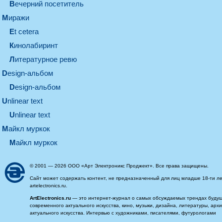
вечерний посетитель
миражи
et cetera
кинолабиринт
литературное ревю
design-альбом
design-альбом
unlinear text
Unlinear text
майкл муркок
майкл муркок
© 2001 — 2026 ООО «Арт Электроникс Проджект». Все права защищены.
Сайт может содержать контент, не предназначенный для лиц младше 18-ти ле
artelectronics.ru.
ArtElectronics.ru
— это интернет-журнал о самых обсуждаемых трендах будущег
современного актуального искусства, кино, музыки, дизайна, литературы, ар
актуального искусства. Интервью с художниками, писателями, футурологами