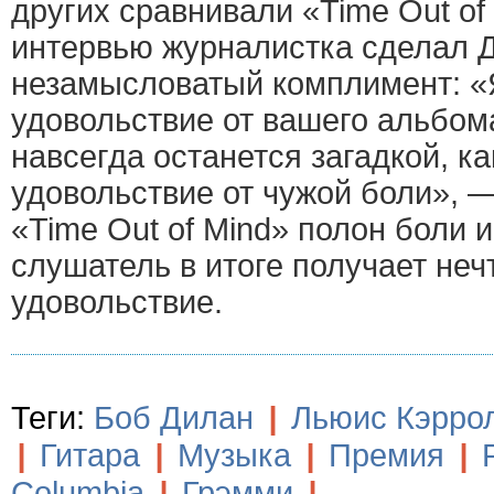
других сравнивали «Time Out of 
интервью журналистка сделал 
незамысловатый комплимент: «
удовольствие от вашего альбом
навсегда останется загадкой, к
удовольствие от чужой боли», —
«Time Out of Mind» полон боли и
слушатель в итоге получает неч
удовольствие.
Теги:
Боб Дилан
|
Льюис Кэрро
|
Гитара
|
Музыка
|
Премия
|
Columbia
|
Грэмми
|