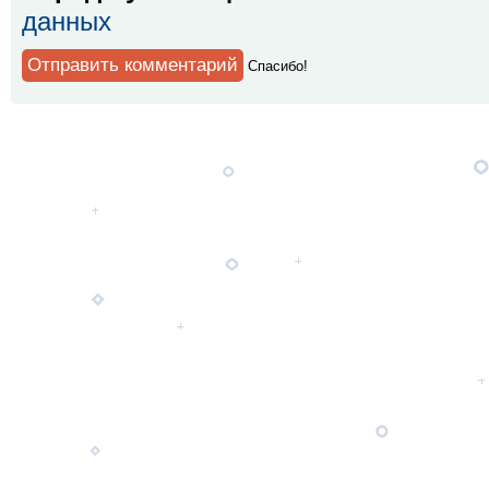
данных
Спaсибо!