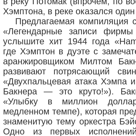
в реку Потомак (впрочем, по в
Хэмптона, в реке оказался один
Предлагаемая компиляция сп
«Легендарные записи фирмы
услышите хит 1944 года «Ham
где Хэмптон в дуэте с замеча
аранжировщиком Милтом Бакне
развивают потрясающий свин
«Двухпальцевая атака Хэмпа и
Бакнера — это круто!»). Ба
«Улыбку в миллион доллар
медленном темпе), которая пре
знаменитую тему оркестра Бэйс
Одно из первых исполнен