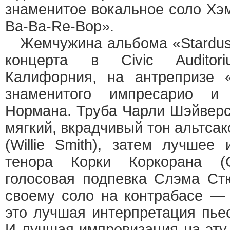
знаменитое вокальное соло Хэм
Ba-Ba-Re-Bop».
Жемчужина альбома «Stardust
концерта в Сivic Auditor
Калифорния, на антрепризе «J
знаменитого импресарио и
Нормана. Труба Чарли Шэйверса
мягкий, вкрадчивый тон альтса
(Willie Smith), затем лучшее
тенора Корки Коркорана (
голосовая подпевка Слэма Стю
своему соло на контрабасе —
это лучшая интерпретация пье
И лучшая импровизация на эту