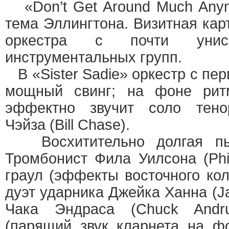
«Don’t Get Around Much Any
тема Эллингтона. Визитная карт
оркестра с почти унис
инструментальных групп.
В «Sister Sadie» оркестр с пер
мощный свинг; на фоне рит
эффектно звучит соло тено
Чэйза (Bill Chase).
Восхитительно долгая пье
Тромбонист Фила Уилсона (Phil
граул (эффекты восточного кол
дуэт ударника Джейка Ханна (J
Чака Эндраса (Chuck Andr
(парящий звук кларнета на 