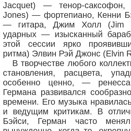
Jacquet) — тенор-саксофон,
Jones) — фортепиано, Кенни Бэ
— гитара, Джим Холл (Jim H
ударных — изысканный бараб
этой сессии ярко проявивш
ритма) Элвин Рэй Джонс (Elvin R
В творчестве любого коллект
становления, расцвета, упа
особенно ценно, — ренесса
Германа развивался сообразн
времени. Его музыка нравилась
и ведущим критикам. В отлич
Бэйси, Герман часто менял
вынужденно, когда те, окрепну