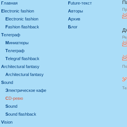
П
Главная
Future-текст
Пр
electronic fashion
Авторы
electronic fashion
Архив
Fashion flashback
Блог
Д
телеграф
Ре
миниатюры
телеграф
Telegraf flashback
architectural fantasy
По
architectural fantasy
sound
Те
электрическое кафе
CD-ревю
sound
Sound flashback
vision