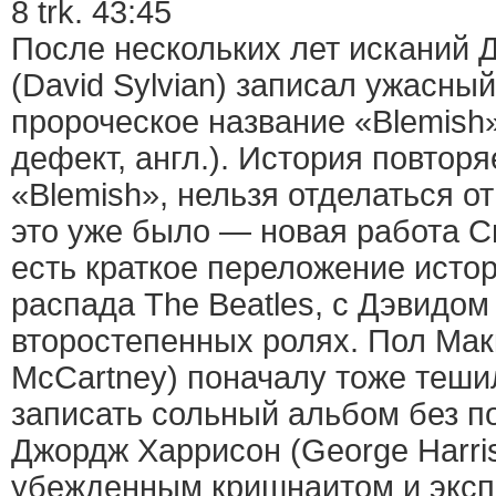
8 trk. 43:45
После нескольких лет исканий 
(David Sylvian) записал ужасны
пророческое название «Blemish»
дефект, англ.). История повтор
«Blemish», нельзя отделаться о
это уже было — новая работа С
есть краткое переложение исто
распада The Beatles, с Дэвидом 
второстепенных ролях. Пол Мак
McCartney) поначалу тоже теш
записать сольный альбом без п
Джордж Харрисон (George Harri
убежденным кришнаитом и эксп