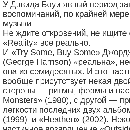
У Дэвида Боуи явный период за
воспоминаний, по крайней мере
музыки.
Не ждите откровений, не ищите
«Reality» все реально.
И «Try Some, Buy Some» Джорд
(George Harrison) «реальна», не
она из семидесятых. И это наст
вообще присутствует некая двой
стороны — ритмы, формы и нас
Monsters» (1980), с другой — п
легкости последних двух альбо
(1999) и «Heathen» (2002). Нек
частичное возвращение «Outside