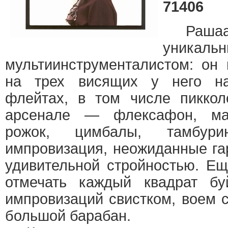
71406
Рашаан
уникаль
мультиинструменталистом: он
на трех висящих у него н
флейтах, в том числе пиккол
арсенале — флексафон, ман
рожок, цимбалы, тамбу
импровизация, неожиданные га
удивительной стройностью. Е
отмечать каждый квадрат бу
импровизаций свистком, воем 
большой барабан.