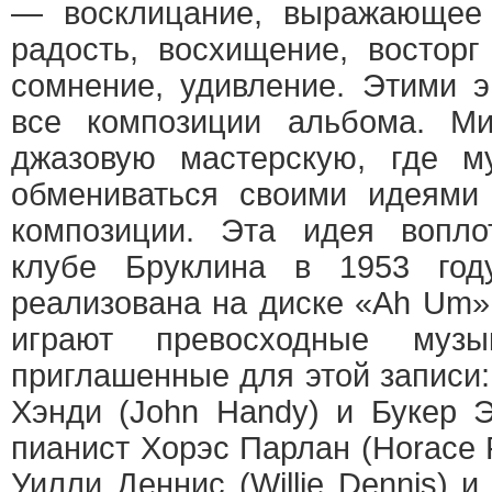
— восклицание, выражающее 
радость, восхищение, востор
сомнение, удивление. Этими 
все композиции альбома. Ми
джазовую мастерскую, где м
обмениваться своими идеями
композиции. Эта идея вопло
клубе Бруклина в 1953 го
реализована на диске «Ah Um»
играют превосходные музы
приглашенные для этой записи
Хэнди (John Handy) и Букер Эр
пианист Хорэс Парлан (Horace 
Уилли Деннис (Willie Dennis) 