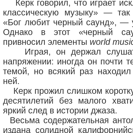
Керк говорил, что играет ис
классическую музыку» — так
«Бог любит черный саунд», — 
Однако в этот «черный са
привносил элементы
world musi
Играя, он держал слушате
напряжении: иногда он почти т
темой, но всякий раз находил
ней.
Керк прожил слишком коротку
десятилетий без малого хват
яркий след в истории джаза.
Весьма содержательная антол
издана солидной калифорний