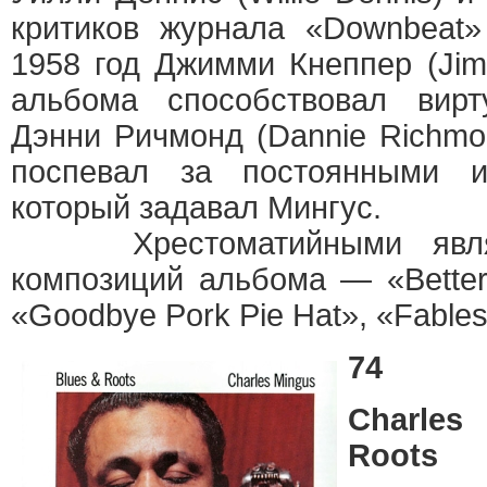
критиков журнала «Downbeat»
1958 год Джимми Кнеппер (Jim
альбома способствовал вирт
Дэнни Ричмонд (Dаnnie Richmo
поспевал за постоянными и
который задавал Мингус.
Хрестоматийными являю
композиций альбома — «Better G
«Goodbye Pork Pie Hat», «Fables
74
Charle
Roots