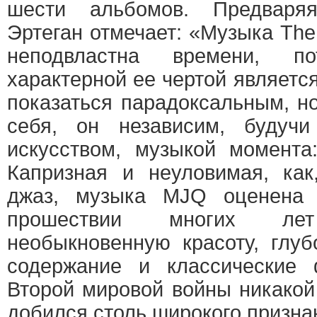
шести альбомов. Предваря
Эртеган отмечает: «Музыка The
неподвластна времени, п
характерной ее чертой являетс
показаться парадоксальным, н
себя, он независим, будучи
искусством, музыкой момента
Капризная и неуловимая, как
джаз, музыка MJQ оценена 
прошествии многих ле
необыкновенную красоту, глу
содержание и классические
Второй мировой войны никакой
добился столь широкого призна