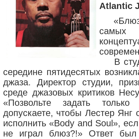
Atlantic 
«Блюз и
самы
концепт
современ
В студи
середине пятидесятых возникл
джаза. Директор студии, при
среде джазовых критиков Несу
«Позвольте задать только
допускаете, чтобы Лестер Янг 
исполнить «Body and Soul», ес
не играл блюз?!» Ответ бы