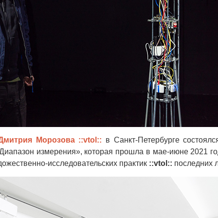
Дмитрия Морозова ::vtol::
в Санкт-Петербурге состоялс
«Диапазон измерения», которая прошла в мае-июне 2021 го
дожественно-исследовательских практик
::vtol::
последних л