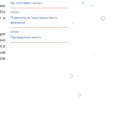
бы поставил ноль»
чно
Это
vision
Повелитель пространства и
е и
времени
vision
щее
Прекрасное ничто
нно
тся
ным
или