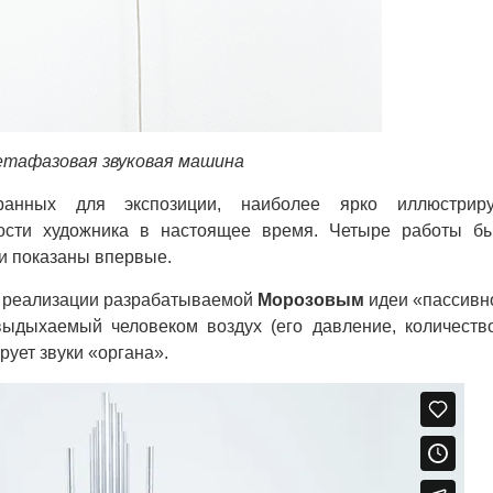
тафазовая звуковая машина
бранных для экспозиции, наиболее ярко иллюстрир
ости художника в настоящее время. Четыре работы б
и показаны впервые.
 реализации разрабатываемой
Морозовым
идеи «пассивн
выдыхаемый человеком воздух (его давление, количеств
ует звуки «органа».