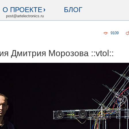
О ПРОЕКТЕ
БЛОГ
post@artelectronics.ru
9109
я Дмитрия Морозова ::vtol::