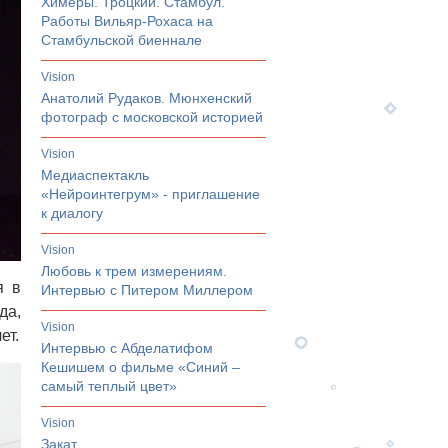
Химеры. Троцкий. Стамбул.
Работы Вильяр-Рохаса на
Стамбульской биеннале
vision
Анатолий Рудаков. Мюнхенский
фотограф с московской историей
vision
Медиаспектакль
«Нейроинтегрум» - приглашение
к диалогу
vision
Любовь к трем измерениям.
я в
Интервью с Питером Миллером
да,
vision
ет.
Интервью с Абделатифом
Кешишем о фильме «Синий –
самый теплый цвет»
vision
Закат