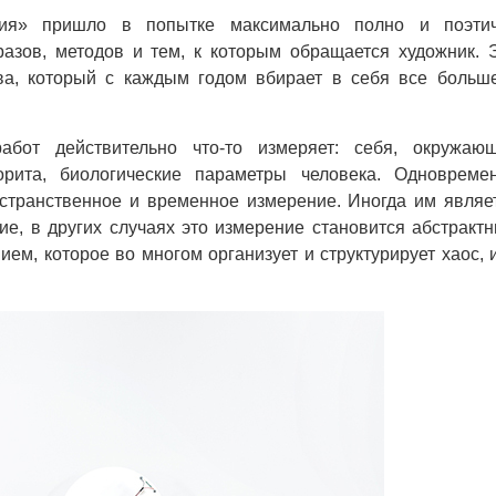
ния» пришло в попытке максимально полно и поэти
азов, методов и тем, к которым обращается художник. 
ва, который с каждым годом вбирает в себя все больш
абот действительно что-то измеряет: себя, окружаю
орита, биологические параметры человека. Одновреме
странственное и временное измерение. Иногда им являе
е, в других случаях это измерение становится абстракт
ием, которое во многом организует и структурирует хаос, 