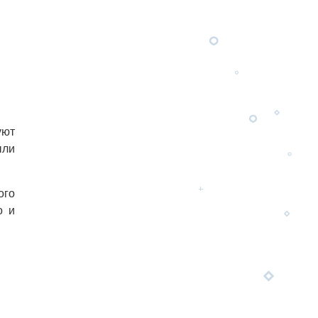
уют
ыли
ого
о и