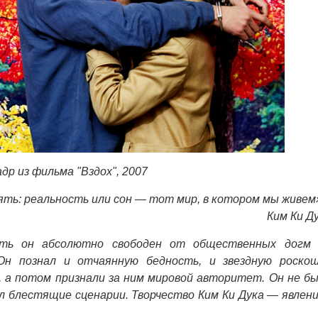
адр из фильма "Вздох", 2007
ть: реальность или сон — тот мир, в котором мы живем
Ким Ки Д
сть он абсолютно свободен от общественных догм
Он познал и отчаянную бедность, и звездную роско
е, а потом признали за ним мировой авторитет. Он не б
л блестящие сценарии. Творчество Ким Ки Дука — явлен