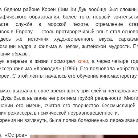
 бедном районе Кореи (Ким Ки Дук вообще был сложн
рафического образования, более того, первый зрительск
асте, служба в морской пехоте, стремление ста
вок в Европу — столь противоречивый опыт стал основ
десь же источник художественного вкуса, сарказм
озиции кадра и фильма в целом, житейской мудрости. Е
ющим образы.
к впервые в жизни посмотрел
кино
, а через четыре го
иссер фильма «Крокодил» (1996). Его волновала «обратн
реи. С этой ленты началось его обучение киномастерству
мах вызвала в свое время шок у зрителей и негодование
и Дука была вызвана неприятием грубой реальности. Мног
ании его имени, считая его творчество бессмыслицей
ния режиссера в психической неуравновешенности.
 зрения ни взглянуть, была полна болезненных переживан
 «Остров»