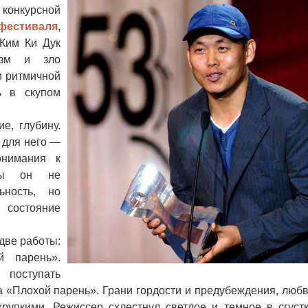
конкурсной
фестиваля
,
 Ким Ки Дук
изм и зло
и ритмичной
ь в скупом
, глубину.
 для него —
онимания к
мы он не
ьность, но
 состояние
две работы:
й парень».
ступать
«Плохой парень». Грани гордости и предубеждения, люб
рупкими. Режиссер схлестнул светлое и темное в сгуст