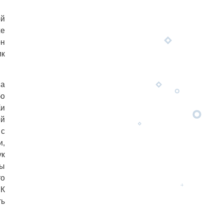
ой
же
он
ик
на
бо
Ки
ей
 с
и,
ук
ны
то
 К
ть