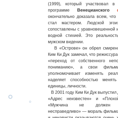
(1999), который участвовал в 
программе
Венецианского
окончательно доказала всем, что
стал мастером. Людской эго
сопоставлены с уравновешенной 
водной стихией. Это реальност
мужском видении.
В «Острове» он обрел смирение
Ким Ки Дук замечал, что режиссура
«переход от собственного неп
пониманию», а свои филь
уполномочивает изменять реал
наделяет способностью менять
единицы, личности.
В 2001 году Ким Ки Дук выпустил 
«Адрес неизвестен» и «Плохо
«Мужчина не должен по
неcправедливо» — мораль фильма 
и ненависти оказываются очень х