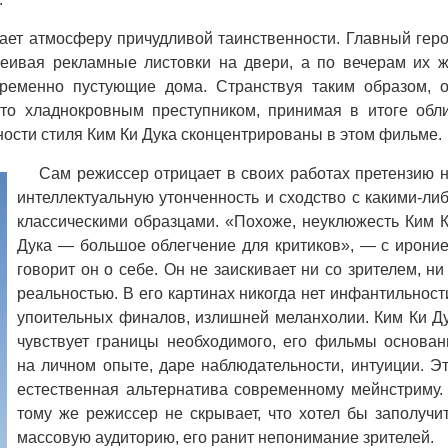
ет атмосферу причудливой таинственности. Главный гер
леивая рекламные листовки на двери, а по вечерам их 
временно пустующие дома. Странствуя таким образом, 
то хладнокровным преступником, принимая в итоге обл
ости стиля Ким Ки Дука сконцентрированы в этом фильме.
Сам режиссер отрицает в своих работах претензию 
интеллектуальную утонченность и сходство с какими-ли
классическими образцами. «Похоже, неуклюжесть Ким 
Дука — большое облегчение для критиков», — с ирони
говорит он о себе. Он не заискивает ни со зрителем, ни
реальностью. В его картинах никогда нет инфантильност
упоительных финалов, излишней меланхолии. Ким Ки Д
чувствует границы необходимого, его фильмы основа
на личном опыте, даре наблюдательности, интуиции. Э
естественная альтернатива современному мейнстриму.
тому же режиссер не скрывает, что хотел бы заполучи
массовую аудиторию, его ранит непонимание зрителей.