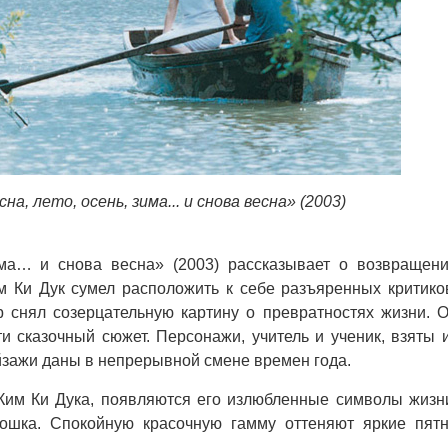
на, лето, осень, зима... и снова весна» (2003)
ма… и снова весна» (2003) рассказывает о возвращен
 Ки Дук сумел расположить к себе разъяренных критико
р снял созерцательную картину о превратностях жизни. 
и сказочный сюжет. Персонажи, учитель и ученик, взяты 
йзажи даны в непрерывной смене времен года.
Ким Ки Дука, появляются его излюбленные символы жизн
 кошка. Спокойную красочную гамму оттеняют яркие пят
.