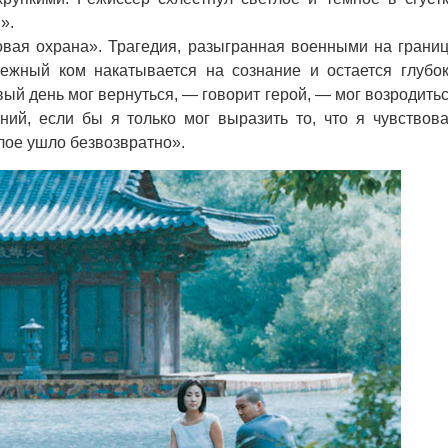
».
я охрана». Трагедия, разыгранная военными на грани
жный ком накатывается на сознание и остается глубо
ивый день мог вернуться, — говорит герой, — мог возродить
ий, если бы я только мог выразить то, что я чувствов
лое ушло безвозвратно».