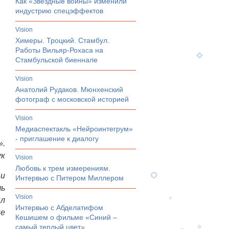
Как «Звездные войны» изменили
индустрию спецэффектов
vision
Химеры. Троцкий. Стамбул.
Работы Вильяр-Рохаса на
Стамбульской биеннале
vision
Анатолий Рудаков. Мюнхенский
фотограф с московской историей
vision
Медиаспектакль «Нейроинтегрум»
- приглашение к диалогу
».
ук
vision
Любовь к трем измерениям.
 и
Интервью с Питером Миллером
шь
vision
ыл
Интервью с Абделатифом
ие
Кешишем о фильме «Синий –
самый теплый цвет»