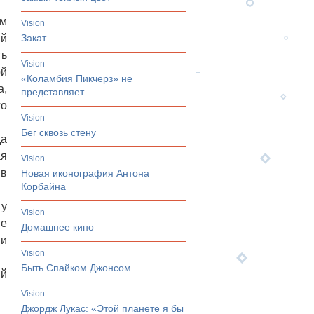
ым
vision
ий
Закат
ть
vision
ой
«Коламбия Пикчерз» не
а,
представляет…
го
vision
Бег сквозь стену
да
ая
vision
 в
Новая иконография Антона
Корбайна
 у
vision
ие
Домашнее кино
 и
vision
Быть Спайком Джонсом
ий
vision
Джордж Лукас: «Этой планете я бы