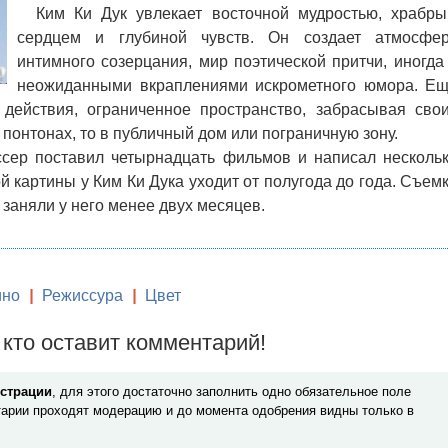
Ким Ки Дук увлекает восточной мудростью, храбр
сердцем и глубиной чувств. Он создает атмосфе
интимного созерцания, мир поэтической притчи, иногда
неожиданными вкраплениями искрометного юмора. Е
 действия, ограниченное пространство, забрасывая сво
а понтонах, то в публичный дом или пограничную зону.
ер поставил четырнадцать фильмов и написал несколь
 картины у Ким Ки Дука уходит от полугода до года. Съем
заняли у него менее двух месяцев.
ино
|
Режиссура
|
Цвет
кто оставит комментарий!
истрации
, для этого достаточно заполнить одно обязательное поле
арии проходят модерацию и до момента одобрения видны только в