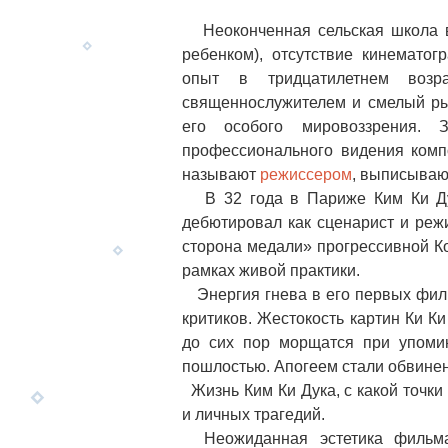
Неоконченная сельская школа в
ребенком), отсутствие кинематог
опыт в тридцатилетнем возр
священнослужителем и смелый ры
его особого мировоззрения. З
профессионального видения комп
называют
режиссером
, выписыва
В 32 года в Париже Ким Ки Ду
дебютировал как сценарист и реж
сторона медали» прогрессивной Ко
рамках живой практики.
Энергия гнева в его первых филь
критиков. Жестокость картин Ки К
до сих пор морщатся при упомин
пошлостью. Апогеем стали обвине
Жизнь Ким Ки Дука, с какой точки
и личных трагедий.
Неожиданная эстетика фильма