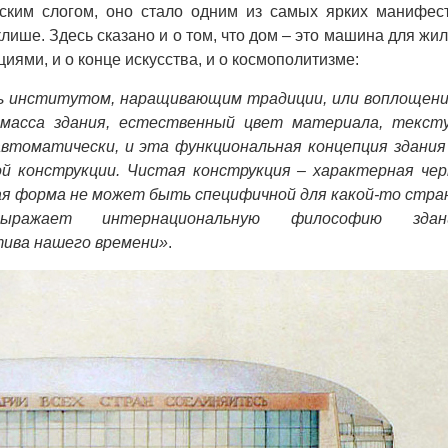
еским слогом, оно стало одним из самых ярких манифес
ише. Здесь сказано и о том, что дом – это машина для жил
иями, и о конце искусства, и о космополитизме:
ь институтом, наращивающим традиции, или воплощен
 масса здания, естественный цвет материала, текст
втоматически, и эта функциональная концепция здания
ой конструкции. Чистая конструкция – характерная че
ая форма не может быть специфичной для какой-то стра
ражает интернациональную философию здани
ива нашего времени»
.