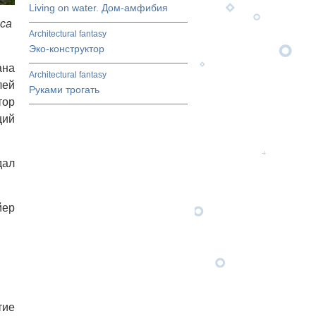
Living on water. Дом-амфибия
са
architectural fantasy
Эко-конструктор
ана
architectural fantasy
лей
Руками трогать
тор
щий
дал
йер
тие