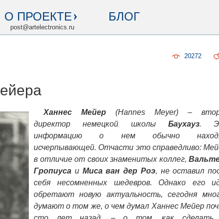
О ПРОЕКТЕ
БЛОГ
post@artelectronics.ru
20272
Мейера
Ханнес Мейер
(Hannes Meyer) – втор
директор немецкой школы
Баухауз
. Э
информацию о нем обычно наход
исчерпывающей. Отчасти это справедливо: Мей
в отличие от своих знаменитых коллег,
Вальт
Гропиуса
и
Миса ван дер Роэ
, не оставил по
себя несомненных шедевров. Однако его и
обретают новую актуальность, сегодня мно
думают о том же, о чем думал Ханнес Мейер по
сто лет назад, – о том, как сделать 