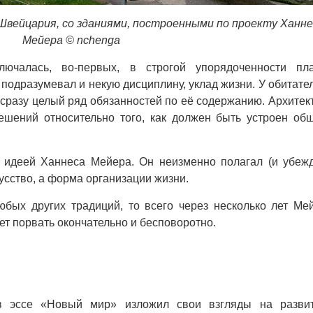
вейцария, со зданиями, построенными по проекту Ханне
Мейера © nchenga
лючалась, во-первых, в строгой упорядоченности пл
н подразумевал и некую дисциплину, уклад жизни. У обитате
сразу целый ряд обязанностей по её содержанию. Архитек
ешений относительно того, как должен быть устроен об
й идеей Ханнеса Мейера. Он неизменно полагал (и убеж
скусство, а форма организации жизни.
юбых других традиций, то всего через несколько лет Ме
ет порвать окончательно и бесповоротно.
 эссе «Новый мир» изложил свои взгляды на разви