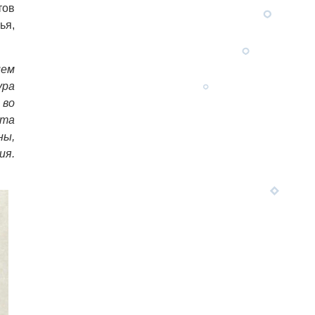
тов
ья,
ием
ура
 во
рта
ны,
я.