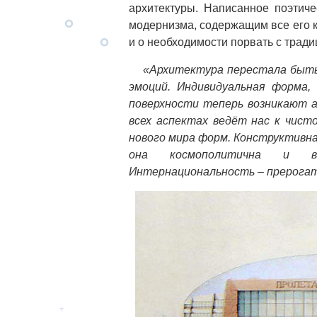
архитектуры. Написанное поэтич
модернизма, содержащим все его кл
и о необходимости порвать с традиц
«Архитектура перестала быт
эмоций. Индивидуальная форма,
поверхности теперь возникают а
всех аспектах ведёт нас к чист
нового мира форм. Конструктивн
она космополитична и вы
Интернациональность – прерогат