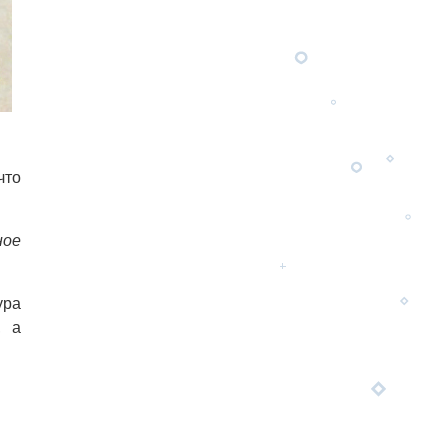
что
ное
ура
, а