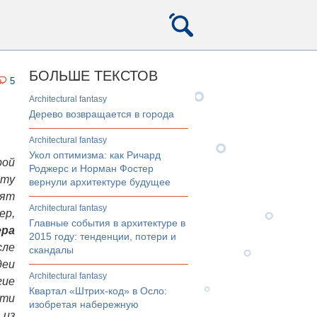
БОЛЬШЕ ТЕКСТОВ
5
architectural fantasy
Дерево возвращается в города
architectural fantasy
Укол оптимизма: как Ричард
ой
Роджерс и Норман Фостер
ту
вернули архитектуре будущее
ят
architectural fantasy
ер,
Главные события в архитектуре в
ера
2015 году: тенденции, потери и
сле
скандалы
деи
architectural fantasy
гие
Квартал «Штрих-код» в Осло:
чти
изобретая набережную
из