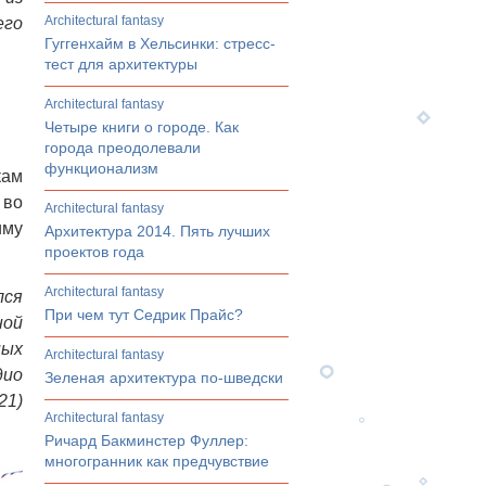
architectural fantasy
его
Гуггенхайм в Хельсинки: стресс-
тест для архитектуры
architectural fantasy
Четыре книги о городе. Как
города преодолевали
функционализм
кам
 во
architectural fantasy
иму
Архитектура 2014. Пять лучших
проектов года
architectural fantasy
лся
При чем тут Седрик Прайс?
ной
ных
architectural fantasy
дио
Зеленая архитектура по-шведски
21)
architectural fantasy
Ричард Бакминстер Фуллер:
многогранник как предчувствие