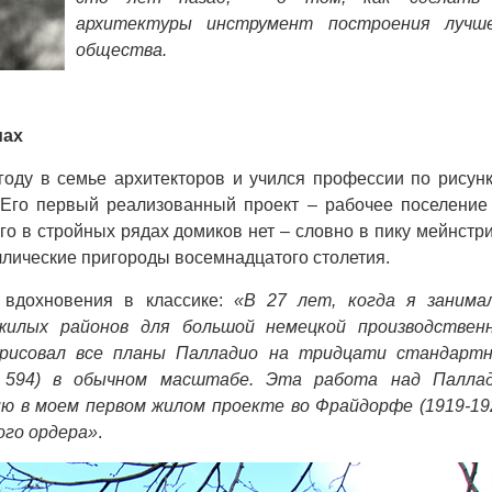
архитектуры инструмент построения лучш
общества.
мах
году в семье архитекторов и учился профессии по рисун
 Его первый реализованный проект – рабочее поселение
о в стройных рядах домиков нет – словно в пику мейнстр
лические пригороды восемнадцатого столетия.
 вдохновения в классике:
«В 27 лет, когда я занима
илых районов для большой немецкой производствен
я рисовал все планы Палладио на тридцати стандарт
а 594) в обычном масштабе. Эта работа над Палла
ию в моем первом жилом проекте во Фрайдорфе (1919-19
ого ордера»
.