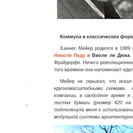
Коммуна в классических фор
Ханнес Мейер родился в 1889 
Николя Леду
и
Виоле ле Дюка
.
Фрайдорфе. Ничего революционног
того времени они напоминают идил
Мейер не скрывал, что искал
крупномасштабными схемами ж
компании, в свободное время 
листах бумаги (размер 420 н
подтолкнула меня к использован
модульной системы архитектурн