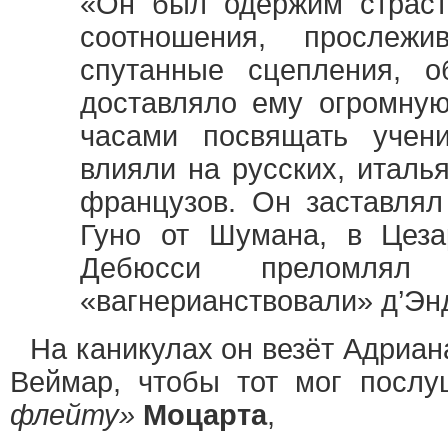
«Он был одержим страсть
соотношения, прослежи
спутанные сцепления, о
доставляло ему огромную
часами посвящать учен
влияли на русских, италь
французов. Он заставлял
Гуно от Шумана, в Цеза
Дебюсси преломлял
«вагнерианствовали» д’Эн
На каникулах он везёт Адриа
Веймар, чтобы тот мог посл
флейту»
Моцарта
,