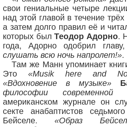
свои гениальные четыре лекци
над этой главой в течение трёх
а затем долго правил её и чит
которых был
Теодор Адорно
. 
года, Адорно одобрил главу,
слушать всю ночь напролет!»
.
Там же Манн упоминает книги,
Это
«Musik here and N
«Вдохновение в музыке»
Б
философии современной 
американском журнале он сл
секте анабаптистов седьмог
Бейселе.
«Образ Бейсе