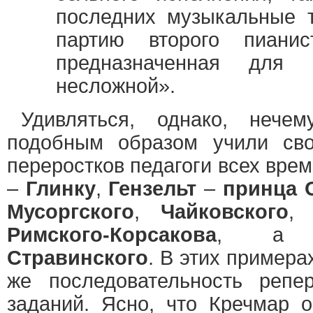
последних музыкальные т
партию второго пианис
предназначенная для 
несложной».
Удивляться, однако, нечем
подобным образом учили сво
переростков педагоги всех вре
–
Глинку
,
Гензельт
–
принца 
Мусоргского
,
Чайковского
Римского-Корсакова
, а Ри
Стравинского
. В этих примера
же последовательность репе
заданий. Ясно, что Кречмар о