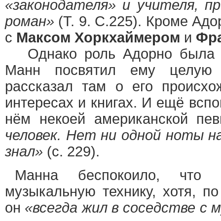
«законодателя» и учителя, п
роман»
(Т. 9. С.225). Кроме Ад
с
Максом Хоркхаймером
и
Фр
Однако роль Адорно была о
Манн посвятил ему целую 
рассказал там о его происхож
интересах и книгах. И ещё всп
нём некоей американской пе
человек. Нет ни одной ноты н
знал»
(с. 229).
Манна беспокоило, что 
музыкальную технику, хотя, п
он
«всегда жил в соседстве с м