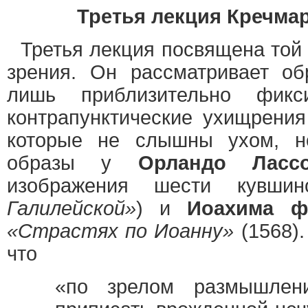
Третья лекция Кречмар
Третья лекция посвящена той 
зрения. Он рассматривает об
лишь приблизительно фикс
контрапунктические ухищрения
которые не слышны ухом, н
образы у
Орландо Ласс
изображения шести кувш
Галилейской»
) и
Иоахима ф
«Страстях по Иоанну»
(1568).
что
«по зрелом размышлен