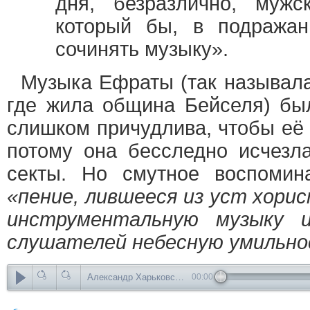
дня, безразлично, мужс
который бы, в подражан
сочинять музыку».
Музыка Ефраты (так называла
где жила община Бейселя) бы
слишком причудлива, чтобы её
потому она бесследно исчезл
секты. Но смутное воспомин
«пение, лившееся из уст хори
инструментальную музыку и
слушателей небесную умильно
Александр Харьковский. “ …es ist wie eine Grass” Электронная композиция на стих из гимна староверов из штата Орегон, записанный Е.Н.Разумовской
00:00