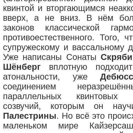
квинтой и вторгающимся неакк
вверх, а не вниз. В нём бо
законов классической гарм
противоестественного. Того, 
супружескому и вассальному д
Уже написаны Сонаты
Скряби
Шёнберг
вплотную подходит
атональности, уже
Дебюс
соединением неразрешё
параллельных квинтовых 
созвучий, которым он на
Палестрины
. Но всё это прои
маленьком мире Кайзерсаш