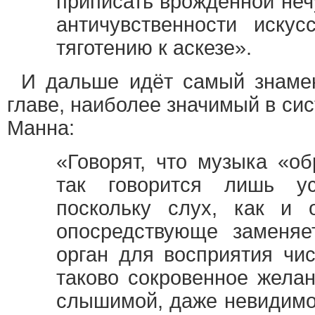
приписать врожденной нечу
античувственности искус
тяготению к аскезе».
И дальше идёт самый знамен
главе, наиболее значимый в си
Манна:
«Говорят, что музыка «об
так говорится лишь ус
поскольку слух, как и 
опосредствующе заменяе
орган для восприятия чи
таково сокровенное желан
слышимой, даже невидимой