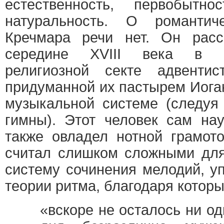
естественность, первобытнос
натуральность. О романтич
Кречмара речи нет. Он расс
середине XVIII века в П
религиозной секте адвенти
придуманной их пастырем Иог
музыкальной системе (следуя
гимны). Этот человек сам нау
также овладел нотной грамот
считал слишком сложными для
систему сочинения мелодий, у
теории ритма, благодаря котор
«вскоре не осталось ни од