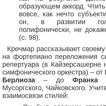
образующем аккорд. Чтить г
вовсе, как нечто субъект
он, в развитии гол
полифонически, не докаже
(с. 98).
Кречмар рассказывает своему 
на фортепиано переложения с
репертуара (в Кайзерсашерне н
симфонического оркестра) – от
Берлиоза
– до
Франка
Мусоргского, Чайковского. Учи
взаимосвязи стилей: