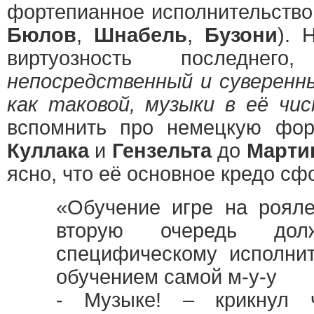
фортепианное исполнительство
Бюлов
,
Шнабель
,
Бузони
). 
виртуозность последн
непосредственный и суверенн
как таковой, музыки в её чи
вспомнить про немецкую форт
Куллака
и
Гензельта
до
Марти
ясно, что её основное кредо с
«Обучение игре на роял
вторую очередь дол
специфическому исполнит
обучением самой м-у-у
- Музыке! – крикнул ч