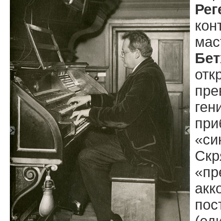
Рег
кон
мас
Бет
от
пре
ген
п
«си
Ск
«пр
акк
по