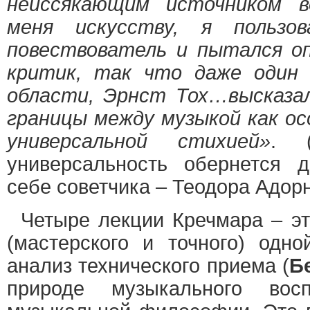
неиссякающим источником вд
меня искусству, я пользо
повествователь и пытался оп
критик, так что даже один
области, Эрнст Тох…высказа
границы между музыкой как ос
универсальной стихией»
. (
универсальность обернется 
себе советчика – Теодора Адорн
Четыре лекции Кречмара – эт
(мастерского и точного) одно
анализ технического приема (
Б
природе музыкального вос