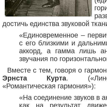
(ед
го
ра
достичь единства звуковой ткан
«Единовременное – первич
с его близкими и дальним
аккорд, а гамма лишь ан
звучания по горизонтальном
Вместе с тем, говоря о гармо
Эрнста Курта
. («Лине
«Романтическая гармония»):
«На соединение звуков в а
как на результат движе