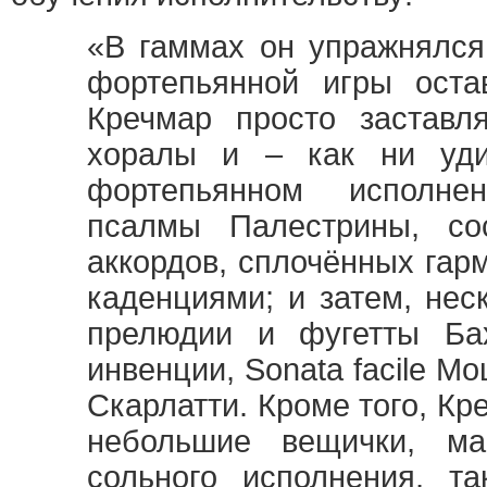
«В гаммах он упражнялся
фортепьянной игры оста
Кречмар просто заставл
хоралы и – как ни уди
фортепьянном исполне
псалмы Палестрины, со
аккордов, сплочённых гар
каденциями; и затем, нес
прелюдии и фугетты Бах
инвенции, Sonata facile М
Скарлатти. Кроме того, Кр
небольшие вещички, м
сольного исполнения, т