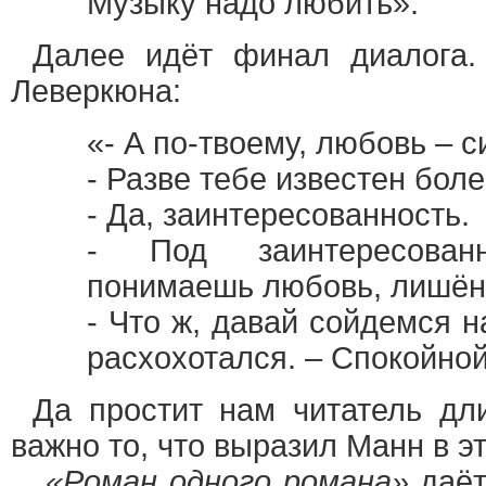
Музыку надо любить».
Далее идёт финал диалога.
Леверкюна:
«- А по-твоему, любовь –
- Разве тебе известен бол
- Да, заинтересованность.
- Под заинтересованн
понимаешь любовь, лишён
- Что ж, давай сойдемся н
расхохотался. – Спокойной 
Да простит нам читатель дл
важно то, что выразил Манн в эт
«Роман одного романа»
даёт