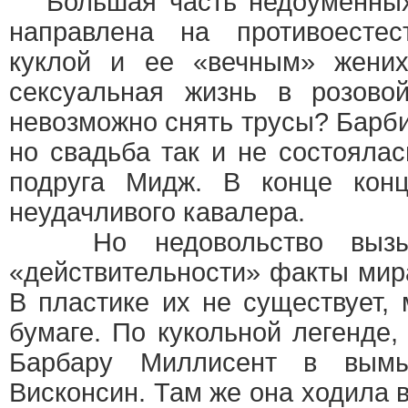
Большая часть недоуменных
направлена на противоесте
куклой и ее «вечным» жени
сексуальная жизнь в розово
невозможно снять трусы? Барб
но свадьба так и не состояла
подруга Мидж. В конце кон
неудачливого кавалера.
Но недовольство вызыва
«действительности» факты мира
В пластике их не существует,
бумаге. По кукольной легенде,
Барбару Миллисент в вымы
Висконсин. Там же она ходила 