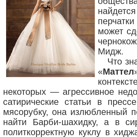
общества
найдется
перчатки
может сд
черноко
Мидж.
Что знач
«
Маттел
контекст
некоторых — агрессивное недо
сатирические статьи в пресс
мясорубку, она излюбленный 
найти Барби-шахидку, а в си
политкорректную куклу в хидж