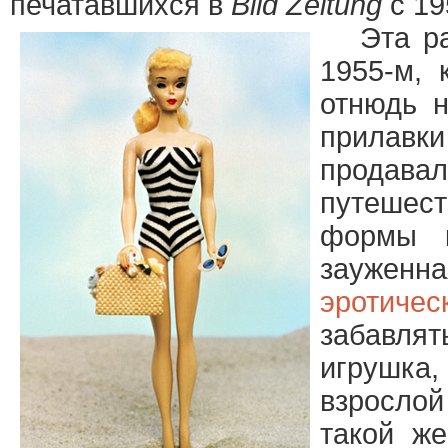
печатавшихся в
Bild Zeitung
с 19
Эта разб
1955-м, 
отнюдь н
прилавк
продавал
путешес
формы к
зауженна
эротичес
забавлят
игрушка
взрослой
такой ж