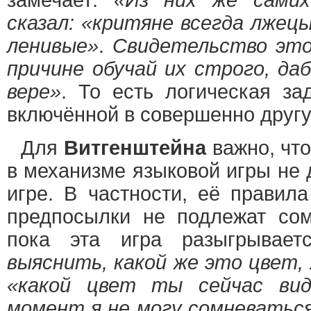
замечает:
«Из них же самих
сказал: «критяне всегда лжецы
ленивые»
.
Свидетельство это 
причине обучай их строго, да
вере»
. То есть логическая за
включённой в совершенно другу
Для
Витгенштейна
важно, что
в механизме языковой игры не
игре. В частности, её правил
предпосылки не подлежат со
пока эта игра разыгрывае
выяснить, какой же это цвет,
«какой цвет ты сейчас ви
момент я не могу сомневаться