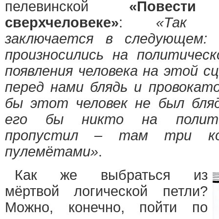
пелевинской
«Повест
сверхчеловеке»
:
«Так в
заключается в следующем: 
произносились на политичес
появления человека на этой с
перед нами блядь и провокат
бы этот человек не был бля
его бы никто на полити
пропустил
–
там три кол
пулемётами»
.
Как же выбраться из
мёртвой логической петли?
Можно, конечно, пойти по