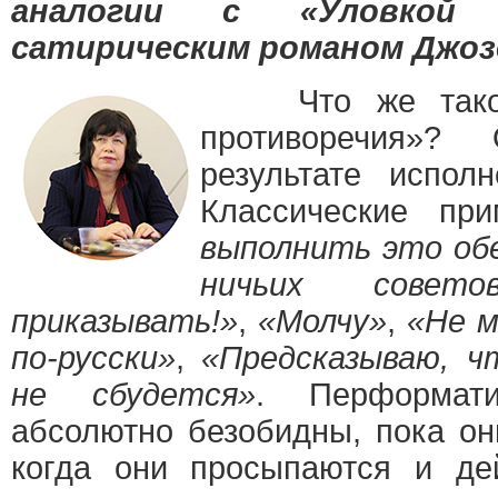
аналогии с «Уловкой 
сатирическим романом Джоз
Что же такое
противоречия»?
результате исполн
Классические пр
выполнить это об
ничьих совето
приказывать!»
,
«Молчу»
,
«Не м
по-русски»
,
«Предсказываю, ч
не сбудется»
. Перформати
абсолютно безобидны, пока он
когда они просыпаются и де