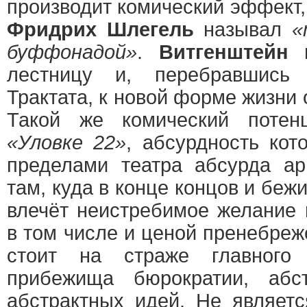
производит комический эффект,
Фридрих Шлегель
называл
«
буффонадой»
.
Витгенштейн
п
лестницу и, перебравшись 
Трактата, к новой форме жизни 
Такой же комический потен
«Уловке 22»
, абсурдность кот
пределами театра абсурда ар
там, куда в конце концов и беж
влечёт неистребимое желание 
в том числе и ценой пренебреж
стоит на страже главного э
прибежища бюрократии, абст
абстрактных идей. Не являетс