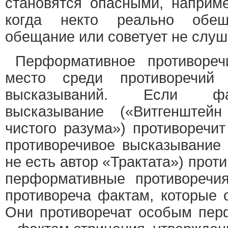
становятся опасными, наприме
когда некто реально обе
обещание или советует не слуш
Перформативное противореч
место среди противоречи
высказываний. Если фа
высказывание («Витгенштей
чистого разума») противоречит
противоречивое высказывание 
не есть автор «Трактата») прот
перформативные противоречия
противореча фактам, которые 
Они противоречат особым пе