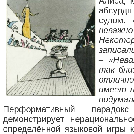
Алиса, 
абсурд
судом:
неваж
Некот
записал
– «Нева
так бли
отличн
имеет н
под
Перформативный парадо
демонстрирует нерационально
определённой языковой игры 