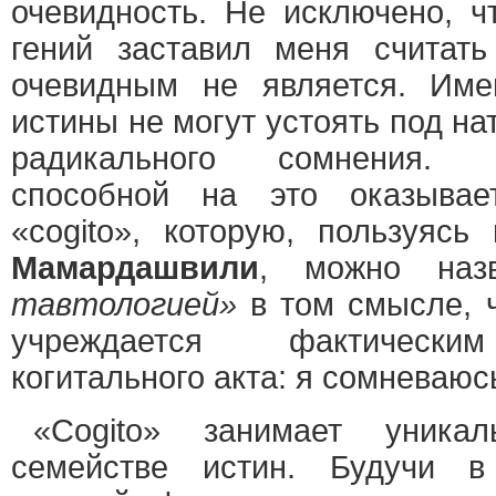
очевидность. Не исключено, ч
гений заставил меня считать
очевидным не является. Име
истины не могут устоять под на
радикального сомнения. 
способной на это оказывае
«cogito», которую, пользуяс
Мамардашвили
, можно на
тавтологией»
в том смысле, 
учреждается фактически
когитального акта: я сомневаю
«Cogito» занимает уника
семействе истин. Будучи в