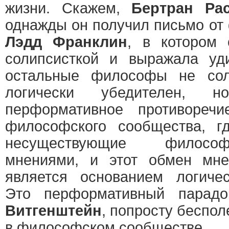
жизни. Скажем,
Бертран Ра
однажды он получил письмо о
Лэдд Франклин
, в котором 
солипсисткой и выражала уд
остальные философы не сол
логически убедителен,
перформативное противореч
философского сообщества, г
несуществующие филосо
мнениями, и этот обмен мн
является основанием логичес
Это перформативный парадо
Витгенштейн
, попросту беспол
в философском сообществе.