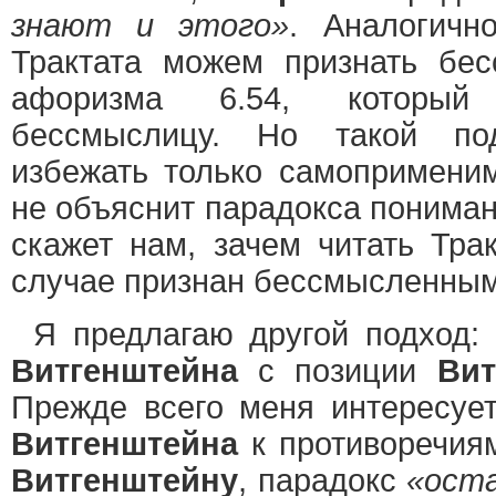
знают и этого»
. Аналогич
Трактата можем признать бе
афоризма 6.54, который 
бессмыслицу. Но такой по
избежать только самоприменим
не объяснит парадокса понима
скажет нам, зачем читать Трак
случае признан бессмысленны
Я предлагаю другой подход: 
Витгенштейна
с позиции
Вит
Прежде всего меня интересует
Витгенштейна
к противоречия
Витгенштейну
, парадокс
«ост