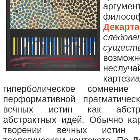
аргум
филосо
Декарта
след
сущест
возмож
неслуч
картези
гиперболическое сомнение 
перформативной прагматичес
вечных истин как абстра
абстрактных идей. Обычно кар
творении вечных истин р