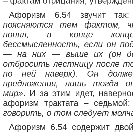
– фактам отрицания, утвержден
Афоризм 6.54 звучит так
поясняются тем фактом, 
понял, в конце конц
бессмысленность, если он по
— на них — выше их (он до
отбросить лестницу после тог
по ней наверх). Он долж
предложения, лишь тогда о
мир»
. И за этим идет, наверн
афоризм трактата – седьмой
говорить, о том следует мол
Афоризм 6.54 содержит дво