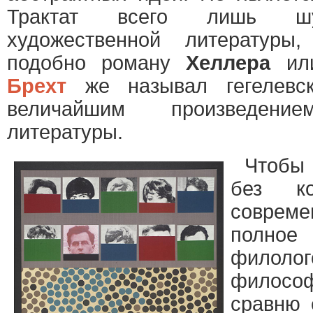
Трактат всего лишь шут
художественной литературы
подобно роману
Хеллера
ил
Брехт
же называл гегелев
величайшим произведение
литературы.
Чтобы 
без ко
соврем
полно
филолог
филосо
сравню 