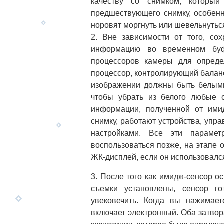
качеству со снимком, которы
предшествующего снимку, особенн
норовят моргнуть или шевельнутьс
2. Вне зависимости от того, с
информацию во временном буфе
процессоров камеры для опреде
процессор, контролирующий баланс
изображении должны быть белыми
чтобы убрать из белого любые 
информации, полученной от ими
снимку, работают устройства, уп
настройками. Все эти парам
воспользоваться позже, на этапе 
ЖК-дисплей, если он использовался
3. После того как имидж-сенсор о
съемки установлены, сенсор г
увековечить. Когда вы нажимает
включает электронный. Оба затво