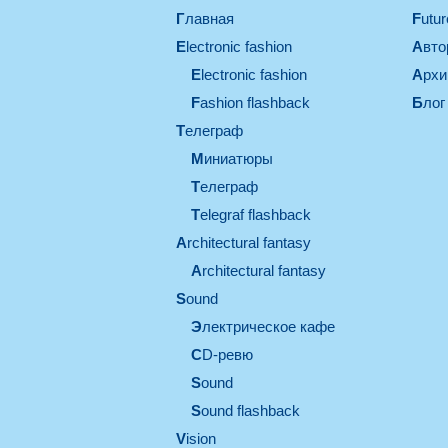
Главная
Futu
electronic fashion
Авт
electronic fashion
Арх
Fashion flashback
Блог
телеграф
миниатюры
телеграф
Telegraf flashback
architectural fantasy
architectural fantasy
sound
электрическое кафе
CD-ревю
sound
Sound flashback
vision