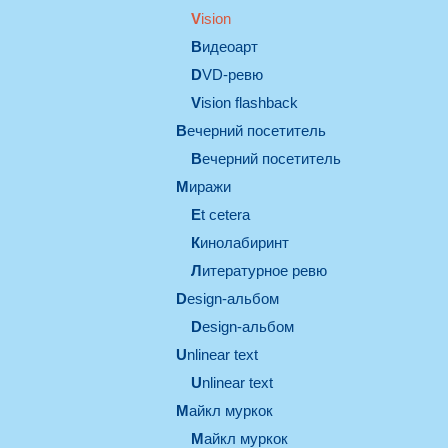
vision
видеоарт
DVD-ревю
Vision flashback
вечерний посетитель
вечерний посетитель
миражи
et cetera
кинолабиринт
литературное ревю
design-альбом
design-альбом
unlinear text
Unlinear text
майкл муркок
майкл муркок