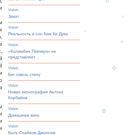
,
и
vision
Закат
м
vision
х
Реальность и сон Ким Ки Дука
,
в
vision
,
«Коламбия Пикчерз» не
представляет…
й
й
vision
и
Бег сквозь стену
о
vision
а
Новая иконография Антона
Корбайна
ы
vision
и
Домашнее кино
и
vision
и
Быть Спайком Джонсом