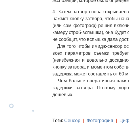
экспозиции, которое было определе
4. Затем затвор снова открываетс
нажмет кнопку затвора, чтобы нач
(или сам фотограф) решил включи
камеру строб-вспышка), она будет 
не сообщит, что вспышка дала дост
Для того чтобы имидж-сенсор осв
всех параметров съемки требуе
(неизбежная и довольно досадна
кнопку затвора, и моментом собст
задержка может составлять от 60 м
Чем больше оперативная память
задержки затвора. Поэтому до
дешевых.
Теги:
Сенсор
|
Фотография
|
Циф