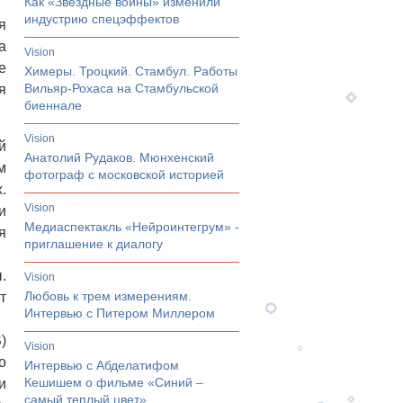
Как «Звездные войны» изменили
индустрию спецэффектов
я
а
vision
е
Химеры. Троцкий. Стамбул. Работы
Вильяр-Рохаса на Стамбульской
я
биеннале
vision
й
Анатолий Рудаков. Мюнхенский
м
фотограф с московской историей
.
vision
и
Медиаспектакль «Нейроинтегрум» -
я
приглашение к диалогу
.
vision
Любовь к трем измерениям.
т
Интервью с Питером Миллером
)
vision
о
Интервью с Абделатифом
Кешишем о фильме «Синий –
и
самый теплый цвет»