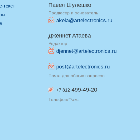
Павел Шулешко
re-текст
Продюсер и основатель
оры
akela@artelectronics.ru
ив
Дженнет Атаева
Редактор
djennet@artelectronics.ru
post@artelectronics.ru
Почта для общих вопросов
499-49-20
+7 812
Телефон/Факс