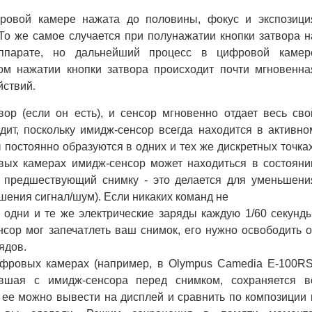
овой камере нажата до половины, фокус и экспозици
То же самое случается при полунажатии кнопки затвора н
ппарате, но дальнейший процесс в цифровой камер
ном нажатии кнопки затвора происходит почти мгновенна
йствий.
вор (если он есть), и сенсор мгновенно отдает весь сво
дит, поскольку имидж-сенсор всегда находится в активно
 постоянно образуются в одних и тех же дискретных точках
вых камерах имидж-сенсор может находиться в состояни
о предшествующий снимку - это делается для уменьшени
ения сигнал/шум). Если никаких команд не
 одни и те же электрические заряды каждую 1/60 секунды
сор мог запечатлеть ваш снимок, его нужно освободить о
ядов.
фровых камерах (например, в Olympus Camedia E-100RS
вшая с имидж-сенсора перед снимком, сохраняется в
ее можно вывести на дисплей и сравнить по композиции 