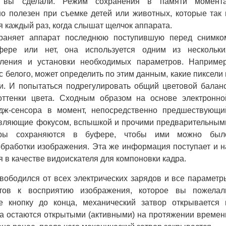
й вы сделали. Режим сохранения в памяти момента
о полезен при съемке детей или животных, которые так 
я каждый раз, когда слышат щелчок аппарата.
охраняет аппарат последнюю поступившую перед снимко
ре или нет, она используется одним из нескольки
ления и установки необходимых параметров. Например
 белого, может определить по этим данным, какие пиксели 
. И попытаться подрегулировать общий цветовой баланс
оттенки цвета. Сходным образом на основе электронно
дж-сенсора в момент, непосредственно предшествующи
равляющие фокусом, вспышкой и прочими предварительным
етры сохраняются в буфере, чтобы ими можно был
обработки изображения. Эта же информация поступает и н
 в качестве видоискателя для компоновки кадра.
свободился от всех электрических зарядов и все параметр
отов к восприятию изображения, которое вы пожелал
е кнопку до конца, механический затвор открывается 
ра остаются открытыми (активными) на протяжении времен