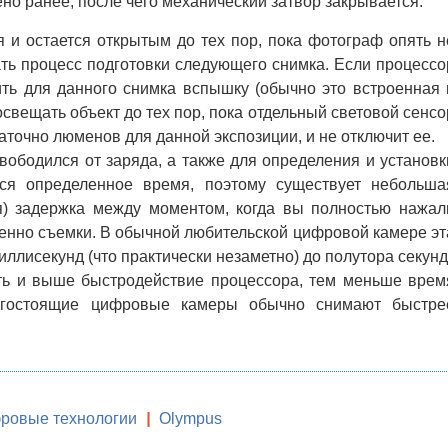
но ранее, после чего механический затвор закрывается.
я и остается открытым до тех пор, пока фотограф опять н
ать процесс подготовки следующего снимка. Если процессо
ть для данного снимка вспышку (обычно это встроенная 
освещать объект до тех пор, пока отдельный световой сенсо
аточно люменов для данной экспозиции, и не отключит ее.
ободился от заряда, а также для определения и установк
тся определенное время, поэтому существует небольша
я) задержка между моментом, когда вы полностью нажал
венно съемки. В обычной любительской цифровой камере эт
иллисекунд (что практически незаметно) до полутора секунд
 и выше быстродействие процессора, тем меньше врем
рогостоящие цифровые камеры обычно снимают быстре
ровые технологии
|
Olympus