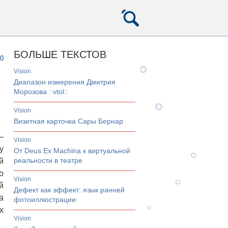
БОЛЬШЕ ТЕКСТОВ
0
vision
Диапазон измерения Дмитрия
Морозова ::vtol::
vision
Визитная карточка Сары Бернар
—
vision
у
От Deus Ex Machina к виртуальной
реальности в театре
й
о
vision
й
Дефект как эффект: язык ранней
а
фотоиллюстрации
х
vision