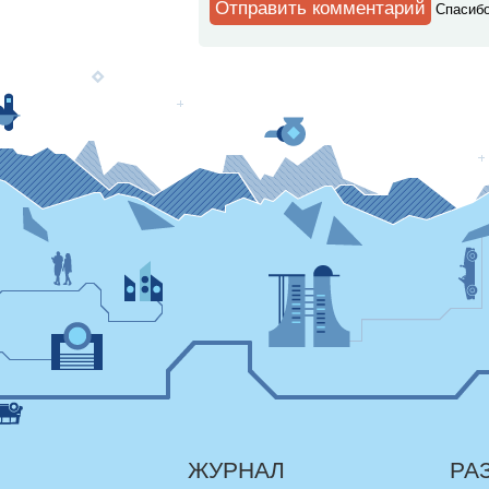
Спaсибо
ЖУРНАЛ
РА