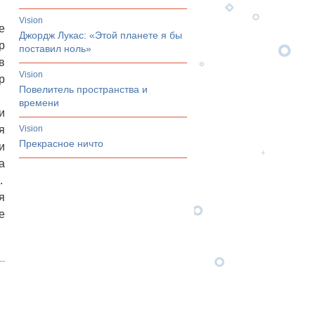
vision
е
Джордж Лукас: «Этой планете я бы
р
поставил ноль»
в
vision
р
Повелитель пространства и
времени
и
я
vision
Прекрасное ничто
и
а
.
я
е