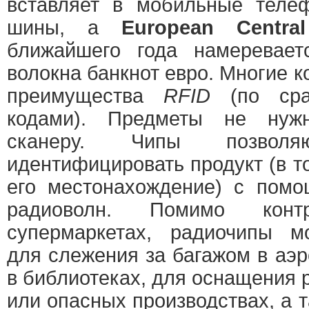
вставляет в мобильные тел
шины, а
European Centr
ближайшего года намеревае
волокна банкнот евро. Многие 
преимущества
RFID
(по сра
кодами). Предметы не нуж
сканеру. Чипы позволяю
идентифицировать продукт (в т
его местонахождение) с пом
радиоволн. Помимо кон
супермаркетах, радиочипы мо
для слежения за багажом в аэр
в библиотеках, для оснащения 
или опасных производствах, а 