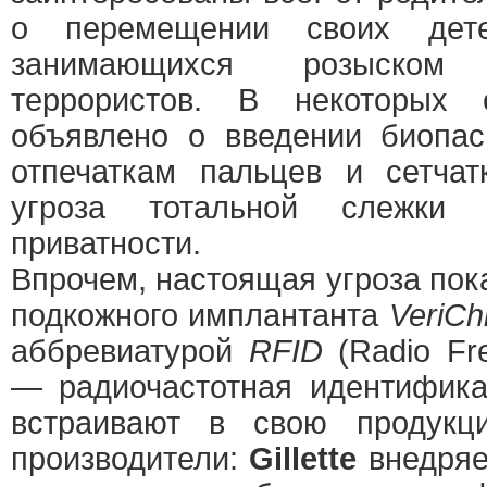
о перемещении своих дете
занимающихся розыском
террористов. В некоторых
объявлено о введении биопас
отпечаткам пальцев и сетчат
угроза тотальной слежки
приватности.
Впрочем, настоящая угроза пока
подкожного имплантанта
VeriCh
аббревиатурой
RFID
(Radio Freq
— радиочастотная идентифика
встраивают в свою продукц
производители:
Gillette
внедряе