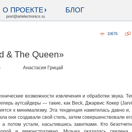
О ПРОЕКТЕ
БЛОГ
post@artelectronics.ru
10676
d & The Queen»
en»
Анастасия Грицай
нические возможности извлечения и обработки звука. Те
перь аутсайдеры — такие, как Beck, Джарвис Кокер (Jarvi
ятся к минимализму. Эта тенденция наметилась давно и, 
ала они создавали свой стиль, затем совершенствовали его
, а потом устали, насытившись завитками. Кто безотчетн
порой и демонстративно. Музыка оказалась сведена 