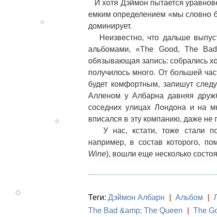
И хотя Дэймон пытается уравновес
емким определением «мы словно б
доминирует.
Неизвестно, что дальше выпу
альбомами, «The Good, The Ba
обязывающая запись: собрались х
получилось много. От большей ча
будет комфортным, запишут след
Алленом у Албарна давняя друж
соседних улицах Лондона и на м
вписался в эту компанию, даже не
У нас, кстати, тоже стали п
например, в состав которого, по
Wine
), вошли еще несколько состо
Теги:
Дэймон Албарн
|
Альбом
|
The Bad &amp; The Queen
|
The G