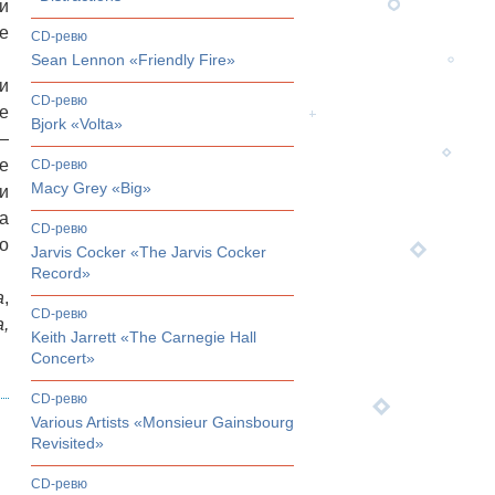
и
е
CD-ревю
Sean Lennon «Friendly Fire»
и
CD-ревю
е
Bjork «Volta»
—
е
CD-ревю
Macy Grey «Big»
и
а
CD-ревю
о
Jarvis Cocker «The Jarvis Cocker
Record»
a
,
CD-ревю
a,
Keith Jarrett «The Carnegie Hall
Concert»
CD-ревю
Various Artists «Monsieur Gainsbourg
Revisited»
CD-ревю