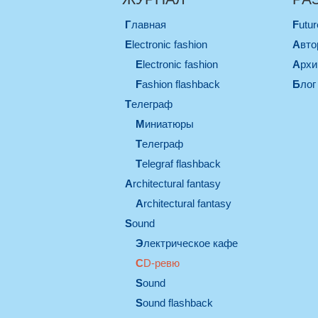
Главная
Futu
electronic fashion
Авт
electronic fashion
Арх
Fashion flashback
Блог
телеграф
миниатюры
телеграф
Telegraf flashback
architectural fantasy
architectural fantasy
sound
электрическое кафе
CD-ревю
sound
Sound flashback