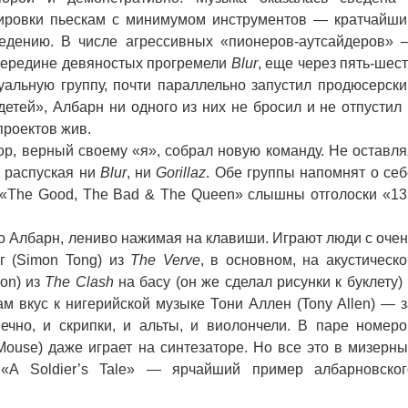
ировки пьескам с минимумом инструментов — кратчайши
ведению. В числе агрессивных «пионеров-аутсайдеров» 
 середине девяностых прогремели
Blur
, еще через пять-шес
уальную группу, почти параллельно запустил продюсерски
етей», Албарн ни одного из них не бросил и не отпустил 
проектов жив.
р, верный своему «я», собрал новую команду. Не оставля
е распуская ни
Blur
, ни
Gorillaz
. Обе группы напомнят о себ
 «The Good, The Bad & The Queen» слышны отголоски «13
о Албарн, лениво нажимая на клавиши. Играют люди с очен
г (Simon Tong) из
The Verve
, в основном, на акустическо
on) из
The Clash
на басу (он же сделал рисунки к буклету)
 вкус к нигерийской музыке Тони Аллен (Tony Allen) — з
нечно, и скрипки, и альты, и виолончели. В паре номеро
ouse) даже играет на синтезаторе. Но все это в мизерны
 «A Soldier’s Tale» — ярчайший пример албарновског