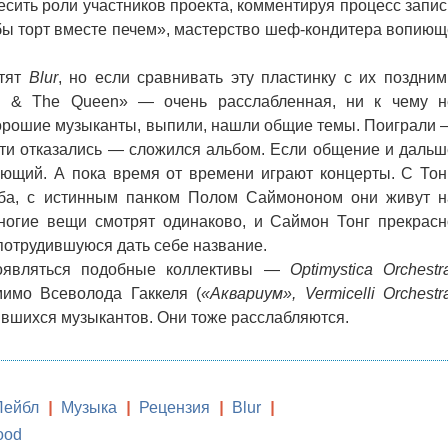
ить роли участников проекта, комментируя процесс запис
ы торт вместе печем», мастерство шеф-кондитера вопиющ
стят
Blur
, но если сравнивать эту пластинку с их поздним
d & The Queen» — очень расслабленная, ни к чему н
орошие музыканты, выпили, нашли общие темы. Поиграли 
сти отказались — сложился альбом. Если общение и дальш
ующий. А пока время от времени играют концерты. С Тон
ба, с истинным панком Полом Саймононом они живут н
ногие вещи смотрят одинаково, и Саймон Тонг прекрасн
 потрудившуюся дать себе название.
оявляться подобные коллективы —
Optimystica Orchestr
мимо Всеволода Гаккеля (
«Аквариум», Vermicelli Orchestr
явшихся музыкантов. Они тоже расслабляются.
Лейбл
|
Музыка
|
Рецензия
|
Blur
|
ood