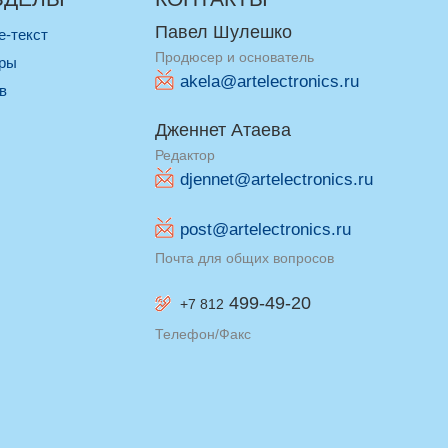
Павел Шулешко
re-текст
Продюсер и основатель
оры
akela@artelectronics.ru
ив
Дженнет Атаева
Редактор
djennet@artelectronics.ru
post@artelectronics.ru
Почта для общих вопросов
499-49-20
+7 812
Телефон/Факс