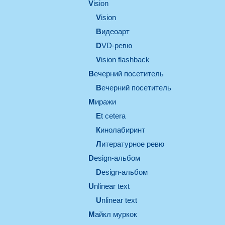
vision
vision
видеоарт
DVD-ревю
Vision flashback
вечерний посетитель
вечерний посетитель
миражи
et cetera
кинолабиринт
литературное ревю
design-альбом
design-альбом
unlinear text
Unlinear text
майкл муркок