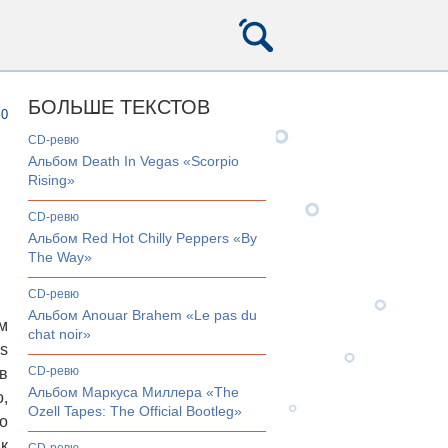
БОЛЬШЕ ТЕКСТОВ
0
CD-ревю
Альбом Death In Vegas «Scorpio
Rising»
CD-ревю
Альбом Red Hot Chilly Peppers «By
The Way»
CD-ревю
Альбом Anouar Brahem «Le pas du
м
chat noir»
s
CD-ревю
в
Альбом Маркуса Миллера «The
,
Ozell Tapes: The Official Bootleg»
о
к