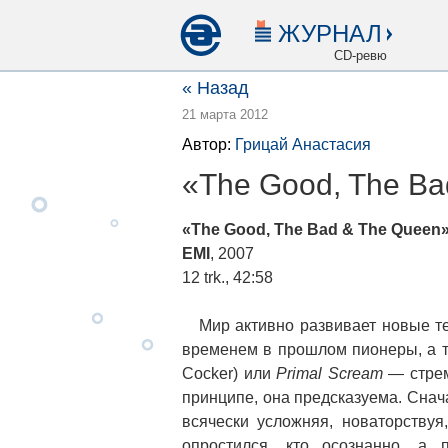
ЖУРНАЛ
CD-ревю
« Назад
21 марта 2012
Автор:
Грицай Анастасия
«The Good, The Ba
«The Good, The Bad & The Que
EMI
, 2007
12 trk., 42:58
Мир активно развивает новые тех
временем в прошлом пионеры, а те
Cocker) или
Primal Scream
— стрем
принципе, она предсказуема. Снач
всячески усложняя, новаторствуя
опростился, кто осознанно, а 