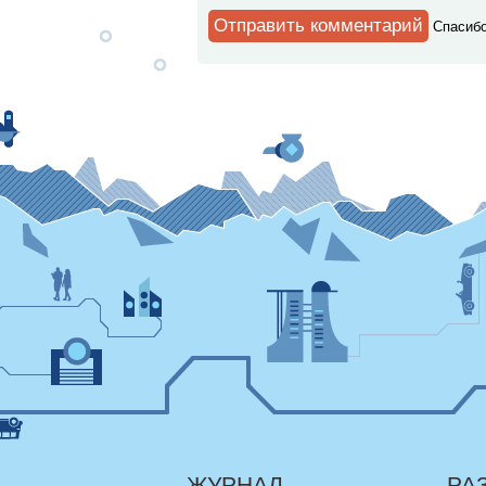
Спaсибо
ЖУРНАЛ
РА