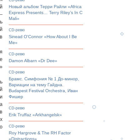
CD-ревю
й
Новый альбом Терри Райли «Africa
Express Presents… Terry Riley’s In C
—
Mali»
ть
й
CD-ревю
в
Sinead O'Connor «How About I Be
Me»
я
CD-ревю
е
Damon Albarn «Dr Dee»
»
CD-ревю
Брамс. Симфония № 1 До-минор,
ь
Вариации на тему Гайдна.
й
Budapest Festival Orchestra, Иван
 и
Фишер
а
CD-ревю
в
Erik Truffaz «Arkhangelsk»
х
о
CD-ревю
Roy Hargrove & The RH Factor
«Distractions»