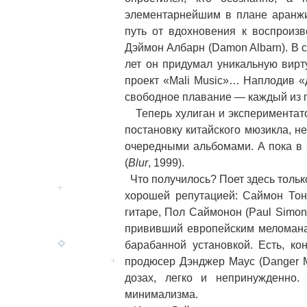
элементарнейшим в плане аранж
путь от вдохновения к воспроиз
Дэймон Албарн (Damon Albarn). В
лет он придумал уникальную вирт
проект «Mali Music»… Наплодив «д
свободное плавание — каждый из 
Теперь хулиган и экспериментато
постановку китайского мюзикла, н
очередными альбомами. А пока в
(
Blur
, 1999).
Что получилось? Поет здесь тольк
хорошей репутацией: Саймон Тон
гитаре, Пол Саймонон (Paul Simon
прививший европейским меломанам
барабанной установкой. Есть, ко
продюсер Дэнджер Маус (Danger M
дозах, легко и непринужденно.
минимализма.