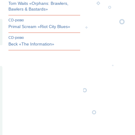
Tom Waits «Orphans: Brawlers,
Bawlers & Bastards»
CD-ревю
Primal Scream «Riot City Blues»
CD-ревю
Beck «The Information»