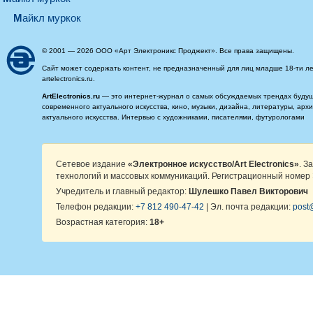
майкл муркок
© 2001 — 2026 ООО «Арт Электроникс Проджект». Все права защищены.
Сайт может содержать контент, не предназначенный для лиц младше 18-ти ле
artelectronics.ru.
ArtElectronics.ru
— это интернет-журнал о самых обсуждаемых трендах будущег
современного актуального искусства, кино, музыки, дизайна, литературы, ар
актуального искусства. Интервью с художниками, писателями, футурологами
Сетевое издание
«Электронное искусство/Art Electronics»
. З
технологий и массовых коммуникаций. Регистрационный номер 
Учредитель и главный редактор:
Шулешко Павел Викторович
Телефон редакции:
+7 812 490-47-42
| Эл. почта редакции:
post@
Возрастная категория:
18+