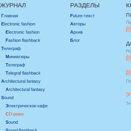
ЖУРНАЛ
РАЗДЕЛЫ
К
П
Главная
Future-текст
Пр
electronic fashion
Авторы
electronic fashion
Архив
Fashion flashback
Блог
Д
телеграф
Ре
миниатюры
телеграф
Telegraf flashback
architectural fantasy
По
architectural fantasy
sound
Те
электрическое кафе
CD-ревю
sound
Sound flashback