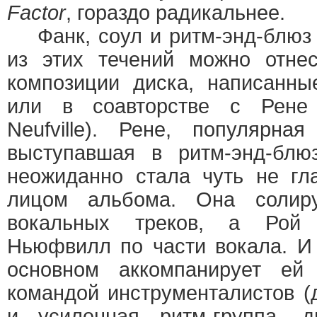
Factor
, гораздо радикальнее.
Фанк, соул и ритм-энд-блюз 
из этих течений можно отнес
композиции диска, написанны
или в соавторстве с Рене
Neufville). Рене, популярна
выступавшая в ритм-энд-бл
неожиданно стала чуть не г
лицом альбома. Она солир
вокальных треков, а Рой 
Ньюфвилл по части вокала. И
основном аккомпанирует е
командой инструменталистов 
и усиленная ритм-группа, 