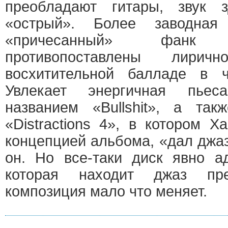
преобладают гитары, звук з
«острый». Более заводна
«причесанный» фанк
противопоставлены лири
восхитительной балладе в ч
Увлекает энергичная пье
названием «Bullshit», а та
«Distractions 4», в котором Х
концепцией альбома, «дал джаз
он. Но все-таки диск явно а
которая находит джаз пр
композиция мало что меняет.