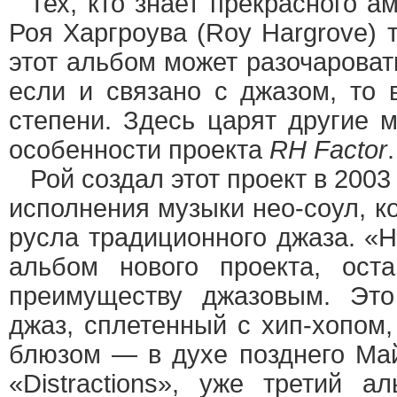
Тех, кто знает прекрасного ам
Роя Харгроува (Roy Hargrove) 
этот альбом может разочароват
если и связано с джазом, то
степени. Здесь царят другие м
особенности проекта
RH Factor
.
Рой создал этот проект в 2003
исполнения музыки нео-соул, к
русла традиционного джаза. «H
альбом нового проекта, ост
преимуществу джазовым. Это
джаз, сплетенный с хип-хопом,
блюзом — в духе позднего Ма
«Distractions», уже третий 