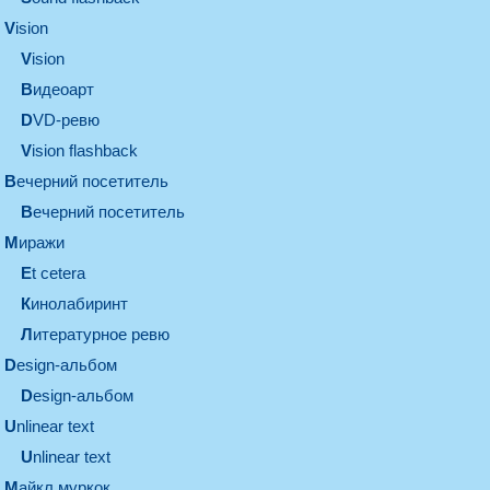
vision
vision
видеоарт
DVD-ревю
Vision flashback
вечерний посетитель
вечерний посетитель
миражи
et cetera
кинолабиринт
литературное ревю
design-альбом
design-альбом
unlinear text
Unlinear text
майкл муркок