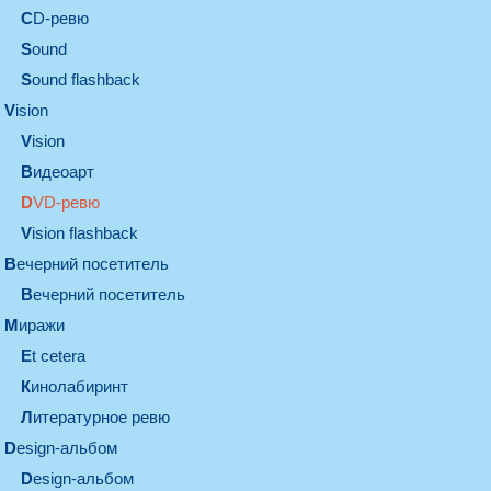
CD-ревю
sound
Sound flashback
vision
vision
видеоарт
DVD-ревю
Vision flashback
вечерний посетитель
вечерний посетитель
миражи
et cetera
кинолабиринт
литературное ревю
design-альбом
design-альбом