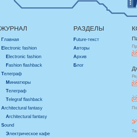
ЖУРНАЛ
РАЗДЕЛЫ
К
П
Главная
Future-текст
Пр
electronic fashion
Авторы
electronic fashion
Архив
Fashion flashback
Блог
Д
телеграф
Ре
миниатюры
телеграф
Telegraf flashback
architectural fantasy
По
architectural fantasy
sound
Те
электрическое кафе