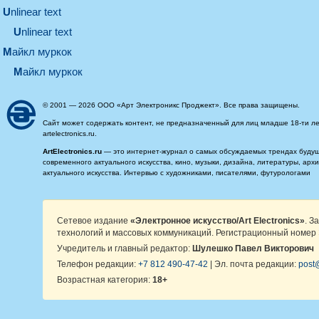
unlinear text
Unlinear text
майкл муркок
майкл муркок
© 2001 — 2026 ООО «Арт Электроникс Проджект». Все права защищены.
Сайт может содержать контент, не предназначенный для лиц младше 18-ти ле
artelectronics.ru.
ArtElectronics.ru
— это интернет-журнал о самых обсуждаемых трендах будущег
современного актуального искусства, кино, музыки, дизайна, литературы, ар
актуального искусства. Интервью с художниками, писателями, футурологами
Сетевое издание
«Электронное искусство/Art Electronics»
. З
технологий и массовых коммуникаций. Регистрационный номер 
Учредитель и главный редактор:
Шулешко Павел Викторович
Телефон редакции:
+7 812 490-47-42
| Эл. почта редакции:
post@
Возрастная категория:
18+