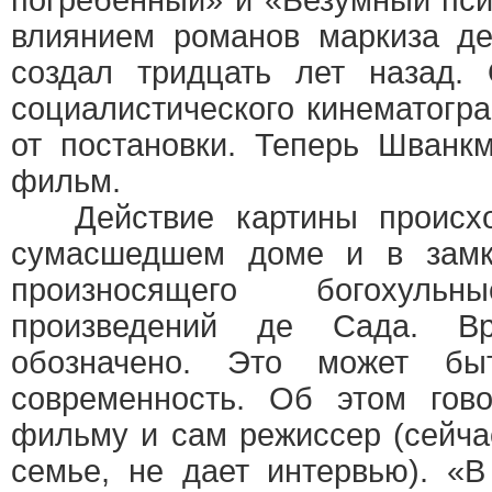
погребенный» и «Безумный псих
влиянием романов маркиза д
создал тридцать лет назад. 
социалистического кинематогра
от постановки. Теперь Шванк
фильм.
Действие картины происход
сумасшедшем доме и в замке
произносящего богохул
произведений де Сада. В
обозначено. Это может б
современность. Об этом гов
фильму и сам режиссер (сейчас
семье, не дает интервью). «