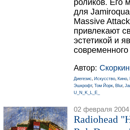
роликов. Его
для Jamiroquai
Massive Attac
привлекают с
эстетикой и я
современного 
Автор:
Скоркин
Диегезис
,
Искусство
,
Кино
,
Эшкрофт
,
Том Йорк
,
Blur
,
Ja
U_N_K_L_E_
02 февраля 2004
Radiohead "H