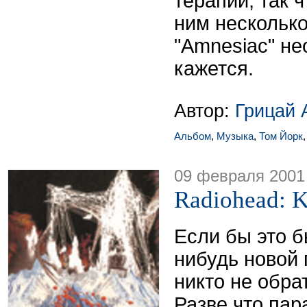
терапии, так 
ним несколько
"Amnesiac" н
кажется.
Автор:
Грицай 
Альбом
,
Музыка
,
Том Йорк
09 февраля 2001
Radiohead: K
Если бы это б
нибудь новой 
никто не обра
Разве что па