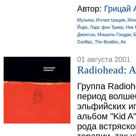
Автор:
Грицай 
Музыка
,
Иллюстрация
,
Мон
Йорк
,
Ларс фон Триер
,
Ник 
Джексон
,
Мишель Гондри
,
Б
Gorillaz
,
The Beatles
,
Air
01 августа 2001
Radiohead: 
Группа Radioh
период волше
эльфийских и
альбом "Kid A
рода встряск