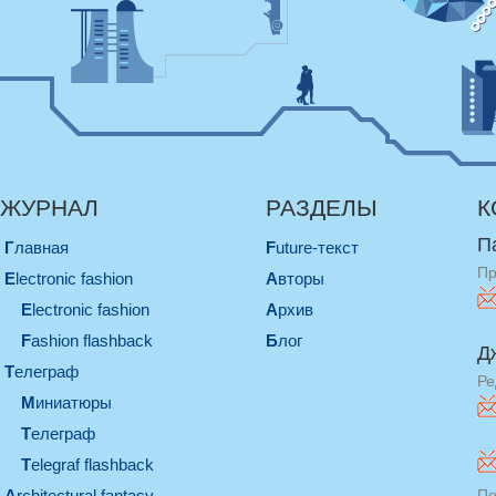
ЖУРНАЛ
РАЗДЕЛЫ
К
П
Главная
Future-текст
Пр
electronic fashion
Авторы
electronic fashion
Архив
Fashion flashback
Блог
Д
телеграф
Ре
миниатюры
телеграф
Telegraf flashback
architectural fantasy
По