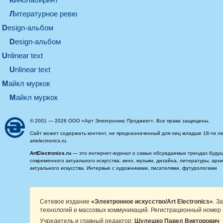
литературное ревю
design-альбом
design-альбом
unlinear text
Unlinear text
майкл муркок
майкл муркок
© 2001 — 2026 ООО «Арт Электроникс Проджект». Все права защищены.
Сайт может содержать контент, не предназначенный для лиц младше 18-ти ле
artelectronics.ru.
ArtElectronics.ru
— это интернет-журнал о самых обсуждаемых трендах будущег
современного актуального искусства, кино, музыки, дизайна, литературы, ар
актуального искусства. Интервью с художниками, писателями, футурологами
Сетевое издание
«Электронное искусство/Art Electronics»
. З
технологий и массовых коммуникаций. Регистрационный номер 
Учредитель и главный редактор:
Шулешко Павел Викторович