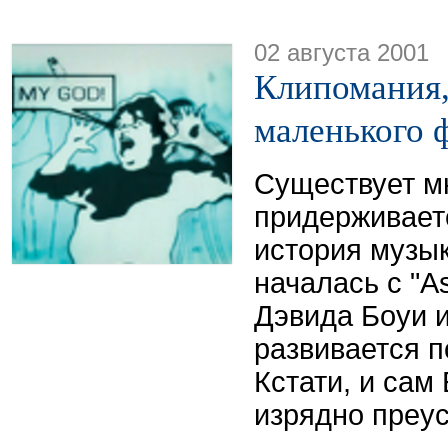
02 августа 2001
Клипомания,
маленького 
Существует мн
придерживаетс
история музы
началась с "A
Дэвида Боуи и
развивается 
Кстати, и сам
изрядно преус