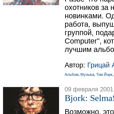
охотников за
новинками. О
работа, выпу
группой, под
Computer", ко
лучшим альбо
Автор:
Грицай 
Альбом
,
Музыка
,
Том Йорк
09 февраля 2001
Bjork: Selm
Возможно, это