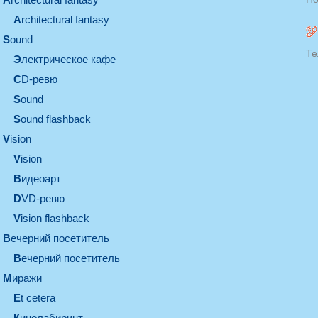
architectural fantasy
sound
Те
электрическое кафе
CD-ревю
sound
Sound flashback
vision
vision
видеоарт
DVD-ревю
Vision flashback
вечерний посетитель
вечерний посетитель
миражи
et cetera
кинолабиринт