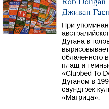
Rob Dougan "
Дживан Гасп
При упоминан
австралийско
Дугана в гол
вырисовывает
облаченного 
плащ и темны
«Clubbed To D
Дуганом в 199
саундтрек ку
«Матрица».