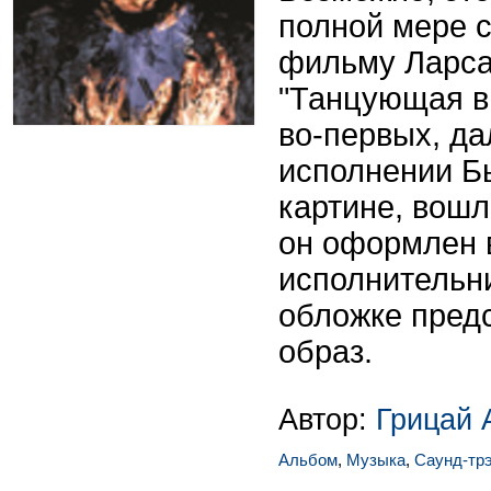
полной мере 
фильму Ларса
"Танцующая в 
во-первых, да
исполнении Бь
картине, вошли
он оформлен 
исполнительн
обложке пред
образ.
Автор:
Грицай 
Альбом
,
Музыка
,
Саунд-тр