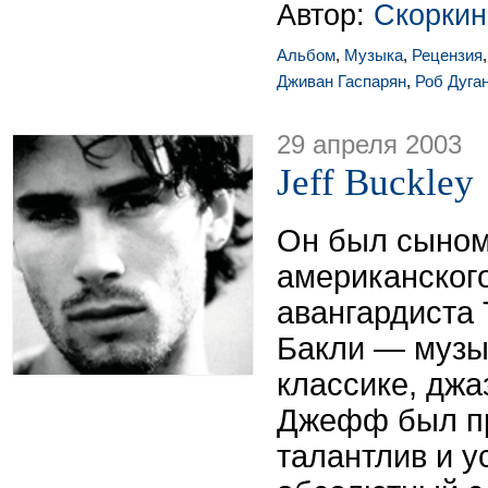
Автор:
Скоркин
Альбом
,
Музыка
,
Рецензия
Дживан Гаспарян
,
Роб Дуга
29 апреля 2003
Jeff Buckley
Он был сыном
американског
авангардиста
Бакли — музы
классике, джа
Джефф был п
талантлив и 