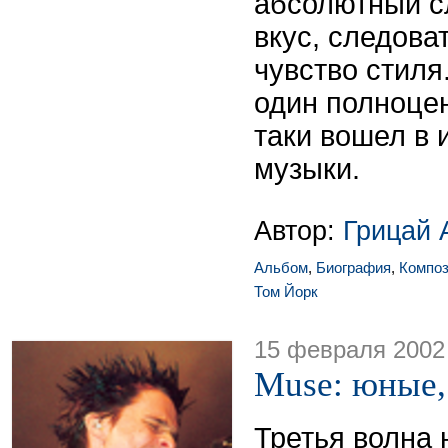
абсолютный с
вкус, следова
чувство стиля
один полноцен
таки вошел в
музыки.
Автор:
Грицай 
Альбом
,
Биография
,
Композ
Том Йорк
15 февраля 2002
Muse: юные,
Третья волна 