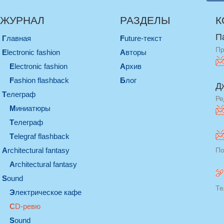
ЖУРНАЛ
РАЗДЕЛЫ
К
П
Главная
Future-текст
Пр
electronic fashion
Авторы
electronic fashion
Архив
Fashion flashback
Блог
Д
телеграф
Ре
миниатюры
телеграф
Telegraf flashback
architectural fantasy
По
architectural fantasy
sound
Те
электрическое кафе
CD-ревю
sound