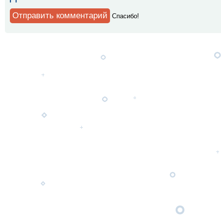
Спaсибо!