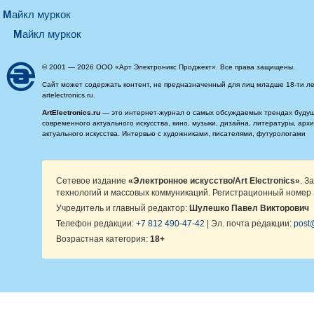
майкл муркок
майкл муркок
© 2001 — 2026 ООО «Арт Электроникс Проджект». Все права защищены.
Сайт может содержать контент, не предназначенный для лиц младше 18-ти ле
artelectronics.ru.
ArtElectronics.ru
— это интернет-журнал о самых обсуждаемых трендах будущег
современного актуального искусства, кино, музыки, дизайна, литературы, ар
актуального искусства. Интервью с художниками, писателями, футурологами
Сетевое издание
«Электронное искусство/Art Electronics»
. З
технологий и массовых коммуникаций. Регистрационный номер 
Учредитель и главный редактор:
Шулешко Павел Викторович
Телефон редакции:
+7 812 490-47-42
| Эл. почта редакции:
post@
Возрастная категория:
18+