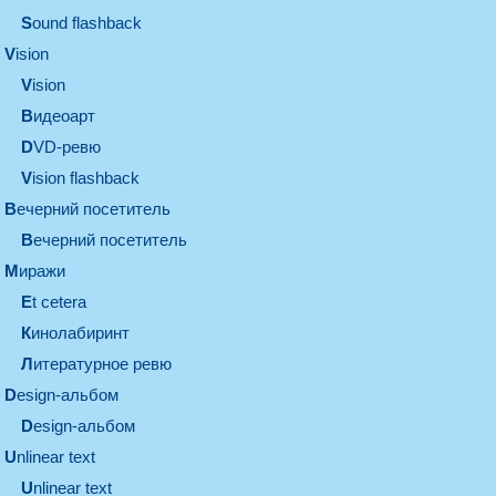
Sound flashback
vision
vision
видеоарт
DVD-ревю
Vision flashback
вечерний посетитель
вечерний посетитель
миражи
et cetera
кинолабиринт
литературное ревю
design-альбом
design-альбом
unlinear text
Unlinear text