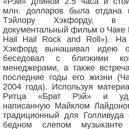
«Рэй» длиной 2.5 часа и сто
млн. долларов была отдана 
Тэйлору Хэкфорду, в а
документальный фильм о Чаке Б
Hail Hail Rock and Roll»). Н
Хэкфорд вынашивал идею о
беседовал с близкими ко
менеджерами, а также встреч
последние годы его жизни (Ч
2004 года). Используя матери
Ритца «Брат Рэй» и уда
написанную Майклом Лайдоно
традиционный для Голливуда
бедном слепом музыканте