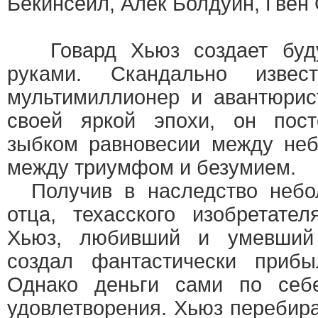
Бекинсейл, Алек Болдуин, Гвен
Говард Хьюз создает буду
руками. Скандально извес
мультимиллионер и авантюрис
своей яркой эпохи, он пост
зыбком равновесии между неб
между триумфом и безумием.
Получив в наследство небол
отца, техасского изобретате
Хьюз, любивший и умевший 
создал фантастически прибы
Однако деньги сами по себ
удовлетворения. Хьюз перебира