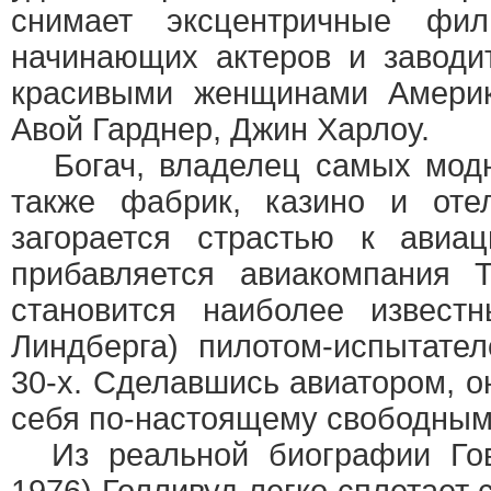
снимает эксцентричные фил
начинающих актеров и завод
красивыми женщинами Америк
Авой Гарднер, Джин Харлоу.
Богач, владелец самых модн
также фабрик, казино и оте
загорается страстью к авиа
прибавляется авиакомпания 
становится наиболее извест
Линдберга) пилотом-испытате
30-х. Сделавшись авиатором, он
себя по-настоящему свободны
Из реальной биографии Гов