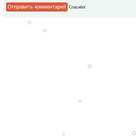
Спaсибо!