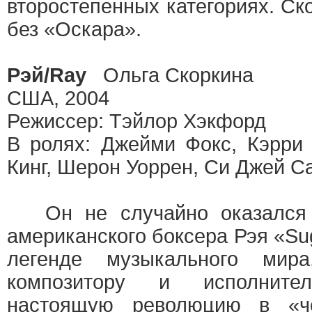
второстепенных категориях. Ск
без «Оскара».
Рэй/Ray
Ольга Скоркина
США, 2004
Режиссер: Тэйлор Хэкфорд
В ролях: Джейми Фокс, Кэрри
Кинг, Шерон Уоррен, Си Джей С
Он не случайно оказался т
американского боксера Рэя «Su
легенде музыкального мира
композитору и исполните
настоящую революцию в «ч