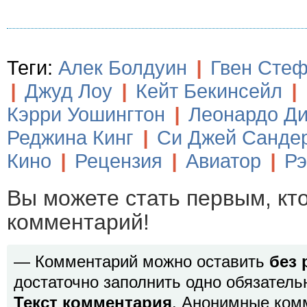
Теги:
Алек Болдуин
|
Гвен Сте
|
Джуд Лоу
|
Кейт Бекинсейл
|
Кэрри Уошингтон
|
Леонардо Д
Реджина Кинг
|
Си Джей Санде
Кино
|
Рецензия
|
Авиатор
|
Рэ
Вы можете стать первым, кт
комментарий!
— Комментарий можно оставить
без 
достаточно заполнить одно обязатель
Текст комментария
. Анонимные ком