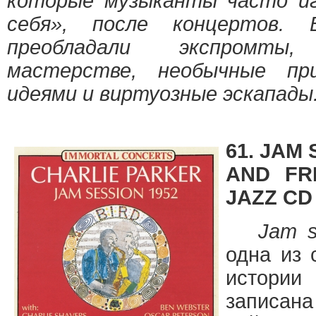
которые музыканты часто иг
себя», после концертов.
преобладали экспромты
мастерстве, необычные пр
идеями и виртуозные эскапады
61. JAM 
AND FR
JAZZ CD
Jam s
одна из 
истории
записана