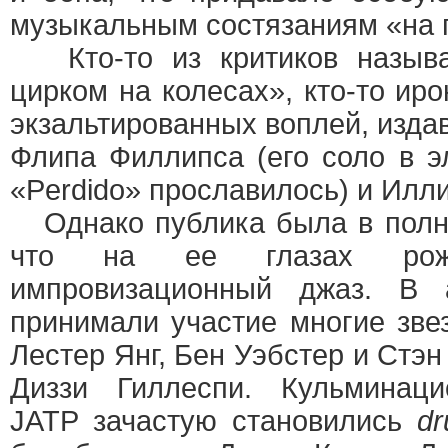
музыкальным состязаниям «на 
Кто-то из критиков назы
цирком на колесах», кто-то ир
экзальтированных воплей, изд
Флипа Филлипса (его соло в э
«Perdido» прославилось) и Илл
Однако публика была в полно
что на ее глазах рожд
импровизационный джаз. В а
принимали участие многие зве
Лестер Янг, Бен Уэбстер и Стэн
Диззи Гиллеспи. Кульминац
JATP зачастую становились
dr