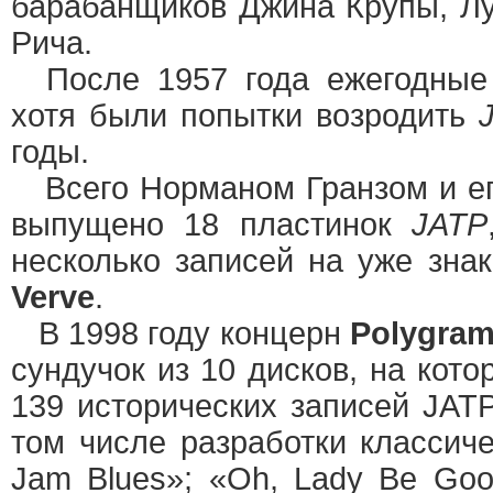
барабанщиков Джина Крупы, Л
Рича.
После 1957 года ежегодные 
хотя были попытки возродить
годы.
Всего Норманом Гранзом и е
выпущено 18 пластинок
JATP
несколько записей на уже зн
Verve
.
В 1998 году концерн
Polygra
сундучок из 10 дисков, на кот
139 исторических записей JATP
том числе разработки классиче
Jam Blues»; «Oh, Lady Be Good