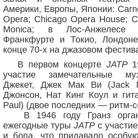
Америки, Европы, Японии: Carneg
Opera; Chicago Opera House; Ci
Monica; в Лос-Анжелесе 
Франкфурте и Токио, Лондоне
конце 70-х на джазовом фестив
В первом концерте
JATP
19
участие замечательные му
Джекет, Джек Мак Ви (Jack 
Джонсон, Нат Кинг Коул и гит
Paul) (двое последних — ритм-с
В 1946 году Гранз органи
ежегодные туры
JATP
с участие
и бопа, что придавало особу