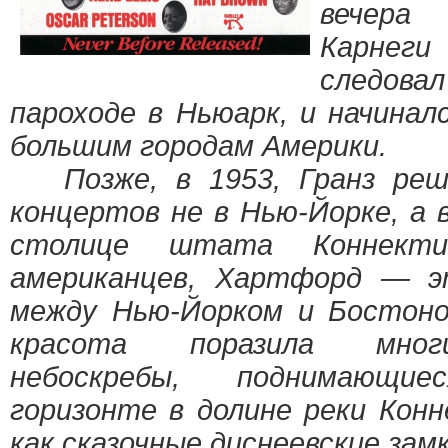
вечера
Карнег
следовал
пароходе в Ньюарк, и начинал
большим городам Америки.
Позже, в 1953, Гранз реш
концертов не в Нью-Йорке, а
столице штата Коннект
американцев, Хартфорд — э
между Нью-Йорком и Бостоно
красота поразила мног
небоскребы, поднимающи
горизонте в долине реки Кон
как сказочные диснеевские замк