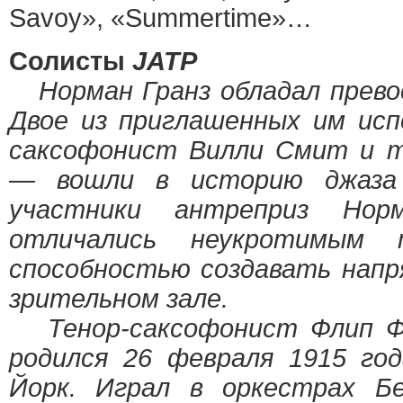
Savoy», «Summertime»…
Солисты
JATP
Норман Гранз обладал превос
Двое из приглашенных им ис
саксофонист Вилли Смит и т
— вошли в историю джаза 
участники антреприз Нор
отличались неукротимым 
способностью создавать напр
зрительном зале.
Тенор-саксофонист Флип Филл
родился 26 февраля 1915 год
Йорк. Играл в оркестрах Бе