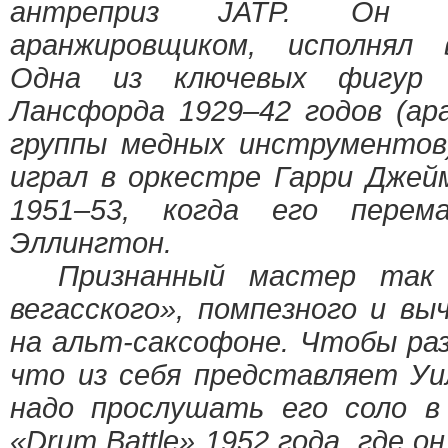
антреприз JATP. Он б
аранжировщиком, исполнял 
Одна из ключевых фигур 
Лансфорда 1929–42 годов (ар
группы медных инструментов
играл в оркестре Гарри Джей
1951–53, когда его пере
Эллингтон.
Признанный мастер так н
вегасского», помпезного и вы
на альт-саксофоне. Чтобы раз
что из себя представляет Уи
надо прослушать его соло в 
«Drum Battle» 1952 года, где о