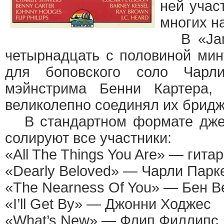
ней учас
многих н
В «Jam 
четырнадцать с половиной мин
для боповского соло Чарл
мэйнстрима Бенни Картера,
великолепно соединял их брид
В стандартном формате джем
солируют все участники:
«All The Things You Are» — гита
«Dearly Beloved» — Чарли Парк
«The Nearness Of You» — Бен В
«I’ll Get By» — Джонни Ходжес
«What’s New» — Флип Филлипс