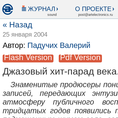
ЖУРНАЛ
О ПРОЕКТЕ
sound
post@artelectronics.ru
« Назад
25 января 2004
Автор:
Падучих Валерий
Flash Version
Pdf Version
Джазовый хит-парад века.
Знаменитые продюсеры поним
записей, передающих энтуз
атмосферу публичного вос
тридцатых годов появились 