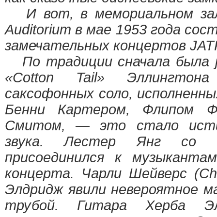
И вот, в мемориальном зале
Auditorium в мае 1953 года сос
замечательных концертов JAT
По традиции сначала была j
«Cotton Tail» Эллингтон
саксофонных соло, исполненн
Бенни Картером, Флипом Ф
Смитом, — это стало ист
звука. Лестер Янг со 
присоединился к музыканта
концерта. Чарли Шейверс (Cha
Элдридж явили невероятное м
трубой. Гитара Херба Элл