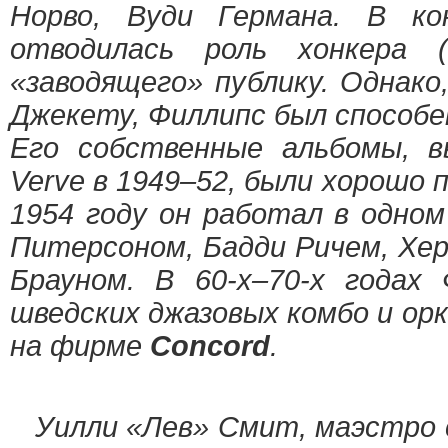
Норво, Вуди Германа. В к
отводилась роль хонкера 
«заводящего» публику. Однако
Джекету, Филлипс был способе
Его собственные альбомы, в
Verve в 1949–52, были хорошо 
1954 году он работал в одно
Питерсоном, Бадди Ричем, Хе
Брауном. В 60-х–70-х годах
шведских джазовых комбо и ор
на фирме
Concord
.
Уилли «Лев» Смит, маэстро с