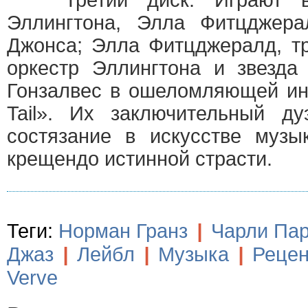
Третий диск. Играют вс
Эллингтона, Элла Фитцджер
Джонса; Элла Фитцджералд, т
оркестр Эллингтона и звезда
Гонзалвес в ошеломляющей ин
Tail». Их заключительный д
состязание в искусстве музы
крещендо истинной страсти.
Теги:
Норман Гранз
|
Чарли Па
Джаз
|
Лейбл
|
Музыка
|
Рецен
Verve