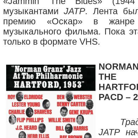
«Jammin’ The Blues» (194
музыкантами
JATP
. Лента бы
премию «Оскар» в жанре к
музыкального фильма. Пока эт
только в формате VHS.
NORMAN
THE P
HARTFO
PACD – 2
Традиц
JATP на