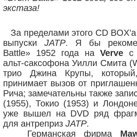
экстаза!
За пределами этого CD BOX’а
выпуски
JATP
. Я бы рекоме
Battle» 1952 года на
Verve
с 
альт-саксофона Уилли Смита (Wi
трио Джина Крупы, который
принимает вызов от приглашен
Рича; замечательны также запи
(1955), Токио (1953) и Лондоне
уже вышел на DVD ряд фрагм
для антреприз
JATP
.
Германская фирма
Ma