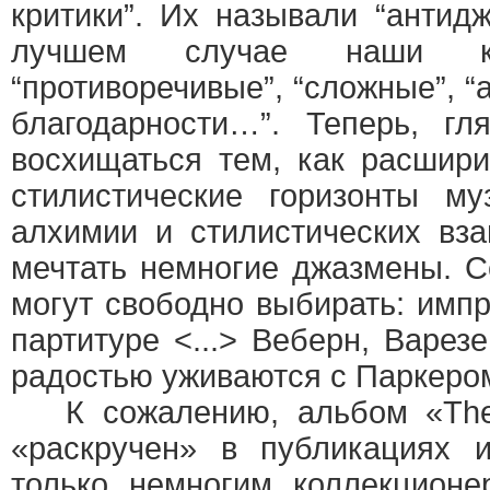
критики”. Их называли “антид
лучшем случае наши ко
“противоречивые”, “сложные”, 
благодарности…”. Теперь, г
восхищаться тем, как расшири
стилистические горизонты м
алхимии и стилистических вз
мечтать немногие джазмены. С
могут свободно выбирать: импр
партитуре <...> Веберн, Варез
радостью уживаются с Паркеро
К сожалению, альбом «The B
«раскручен» в публикациях 
только немногим коллекционе