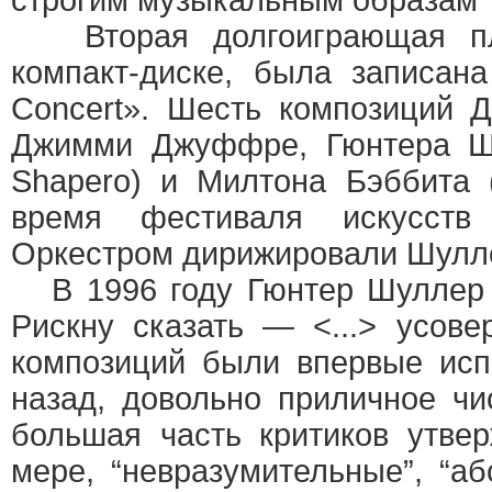
строгим музыкальным образам Т
Вторая долгоиграющая пла
компакт-диске, была записан
Concert». Шесть композиций 
Джимми Джуффре, Гюнтера Шу
Shapero) и Милтона Бэббита (
время фестиваля искусств 
Оркестром дирижировали Шулле
В 1996 году Гюнтер Шуллер в
Рискну сказать — <...> усове
композиций были впервые исп
назад, довольно приличное чи
большая часть критиков утве
мере, “невразумительные”, “аб