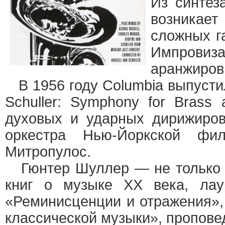
Из синтез
возникае
сложных г
Импровиза
аранжиров
В 1956 году Columbia выпустил
Schuller: Symphony for Brass
духовых и ударных дирижиров
оркестра Нью-Йоркской фи
Митропулос.
Гюнтер Шуллер — не только с
книг о музыке XX века, лау
«Реминисценции и отражения»,
классической музыки», проповед