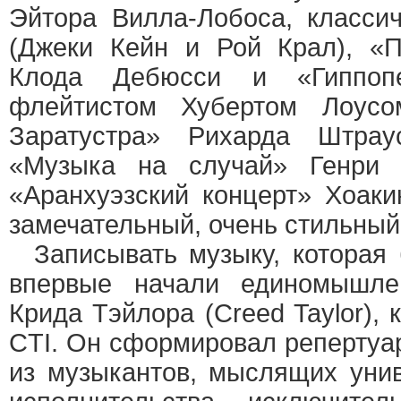
Эйтора Вилла-Лобоса, класси
(Джеки Кейн и Рой Крал), «
Клода Дебюсси и «Гиппоп
флейтистом Хубертом Лоусо
Заратустра» Рихарда Штра
«Музыка на случай» Генри
«Аранхуэзский концерт» Хоак
замечательный, очень стильный
Записывать музыку, которая 
впервые начали единомышле
Крида Тэйлора (Creed Taylor),
CTI. Он сформировал репертуар
из музыкантов, мыслящих уни