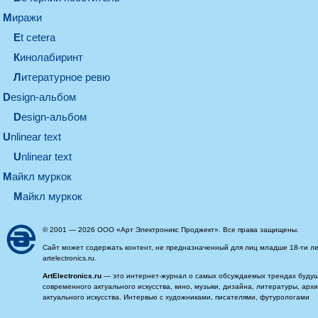
миражи
et cetera
кинолабиринт
литературное ревю
design-альбом
design-альбом
unlinear text
Unlinear text
майкл муркок
майкл муркок
© 2001 — 2026 ООО «Арт Электроникс Проджект». Все права защищены.
Сайт может содержать контент, не предназначенный для лиц младше 18-ти ле
artelectronics.ru.
ArtElectronics.ru
— это интернет-журнал о самых обсуждаемых трендах будущег
современного актуального искусства, кино, музыки, дизайна, литературы, ар
актуального искусства. Интервью с художниками, писателями, футурологами