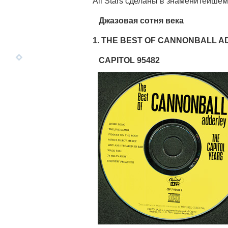
All Stars сделаны в знаменитейше
Джазовая сотня века
1. THE BEST OF CANNONBALL A
CAPITOL 95482