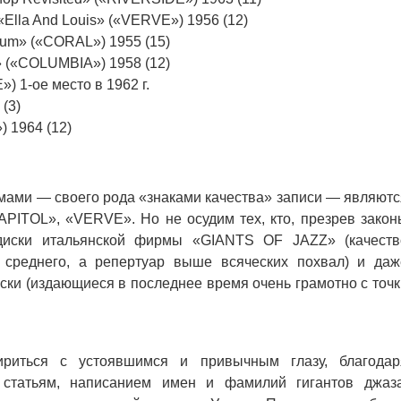
.«Ella And Louis» («VERVE») 1956 (12)
ium» («CORAL») 1955 (15)
» («COLUMBIA») 1958 (12)
 1-ое место в 1962 г.
(3)
 1964 (12)
ами — своего рода «знаками качества» записи — являютс
ITOL», «VERVE». Но не осудим тех, кто, презрев закон
диски итальянской фирмы «GIANTS OF JAZZ» (качеств
 среднего, а репертуар выше всяческих похвал) и даж
ки (издающиеся в последнее время очень грамотно с точк
ться с устоявшимся и привычным глазу, благодар
 статьям, написанием имен и фамилий гигантов джаза