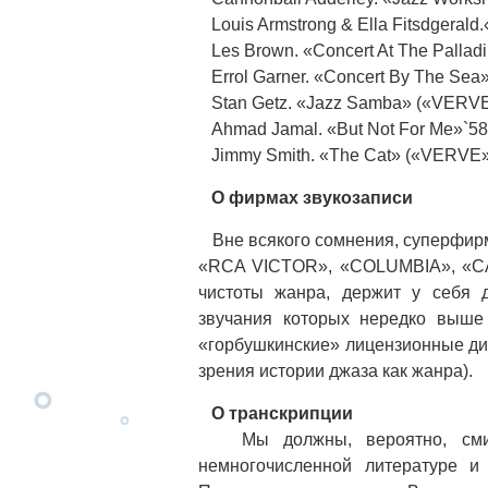
Louis Armstrong & Ella Fitsdgerald
Les Brown. «Concert At The Pallad
Errol Garner. «Concert By The Sea
Stan Getz. «Jazz Samba» («VERVE»)
Ahmad Jamal. «But Not For Me»`58 
Jimmy Smith. «The Cat» («VERVE»)
О фирмах звукозаписи
Вне всякого сомнения, суперфирм
«RCA VICTOR», «COLUMBIA», «CAP
чистоты жанра, держит у себя 
звучания которых нередко выше
«горбушкинские» лицензионные дис
зрения истории джаза как жанра).
О транскрипции
Мы должны, вероятно, смири
немногочисленной литературе и