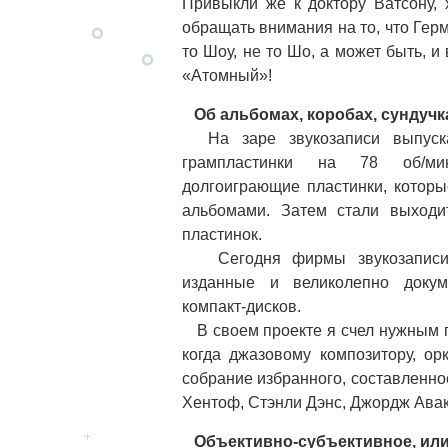
Привыкли же к доктору Ватсону,
обращать внимания на то, что Гер
то Шоу, не то Шо, а может быть, и
«Aтомный»!
Об альбомах, коробах, сундучках
На заре звукозаписи выпуска
грампластинки на 78 об/ми
долгоиграющие пластинки, которы
альбомами. Затем стали выходит
пластинок.
Сегодня фирмы звукозаписи 
изданные и великолепно докум
компакт-дисков.
В своем проекте я счел нужным по
когда джазовому композитору, орк
собрание избранного, составленное
Хентоф, Стэнли Дэнс, Джордж Ава
Объективно-субъективное, или