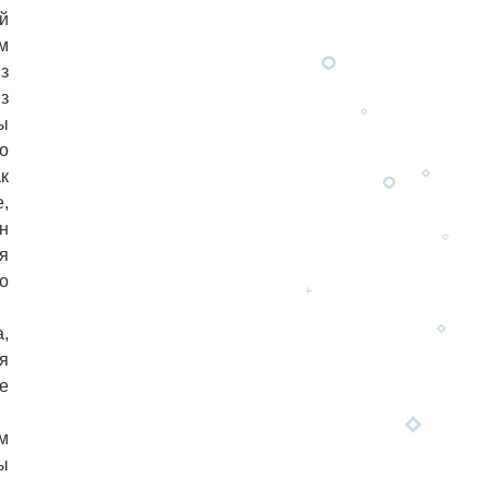
й
м
з
з
ы
о
к
,
н
я
о
,
я
е
м
ы