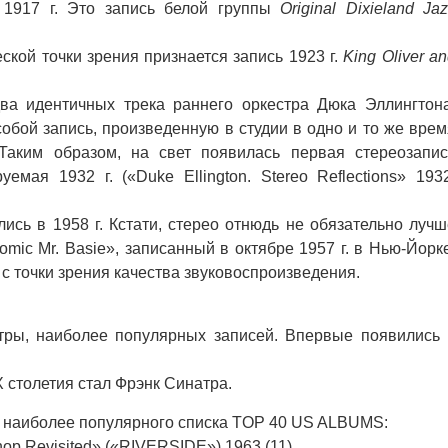
1917 г. Это запись белой группы
Original Dixieland Ja
кой точки зрения признается запись 1923 г.
King Oliver a
 идентичных трека раннего оркестра Дюка Эллингтона
собой запись, произведенную в студии в одно и то же врем
Таким образом, на свет появилась первая стереозапис
емая 1932 г. («Duke Ellington. Stereo Reflections» 1932
ь в 1958 г. Кстати, стерео отнюдь не обязательно лучш
omic Mr. Basie», записанный в октябре 1957 г. в Нью-Йорк
 точки зрения качества звуковоспроизведения.
, наиболее популярных записей. Впервые появились 
столетия стал Фрэнк Синатра.
наиболее популярного списка TOP 40 US ALBUMS:
op Revisited» («RIVERSIDE») 1963 (11)