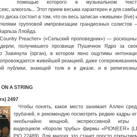
помощью которого в музыкальном текст
кс, алкоголь... Этот прием весьма характерен и для самбы
иска состоит в том, что он весь записан «живьем» (live) 
етелями групповой импровизации грандиозных солистов 
Чарльза Ллойда.
untry Preacher» («Сельский проповедник») — роскошны
ддерли, получившего прозвище Пушечное Ядро за сво
о Завинула (орган), в котором явно ощутимы интонаци
 сопровождается живейшей реакцией, даже сопереживанием
кой публики, знающей толк и в джазе, и в религиозны
 ON A STRING
s) 2497
Чтобы понять, какое место занимает Аллен сред
трубачей, я рекомендую посмотреть редкие кадры ег
необычайно мощной, экспрессивной игры 
видеоцикле «Короли трубы» фирмы «PIONEER» (L
PIO 22489). Для многих это станет просто открытием