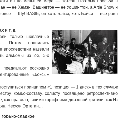
 хотя он по меньшей мере — Уотсон. Поэтому просьба н
ман — не Хемэн, Вашингтон — не Уошингтон, а Artie Show н
 вовсе — Шу! BASIE, он хоть Бэйзи, хоть Бэйси — все равн
 и т. д.
ли только шеллачные
н. Потом появились
е впоследствии назвали
ь альбомы из 2-х, 3-х
предлагают роскошно
ентированные «боксы»
ступиться принципом «1 позиция — 1 диск» в тех случаях
естру, комбо-составу, солисту посвящено ретроспективно
, как правило, такими корифеями джазовой критики, как Нэ
кян, Несухи Эртеган…
 горько-сладкое