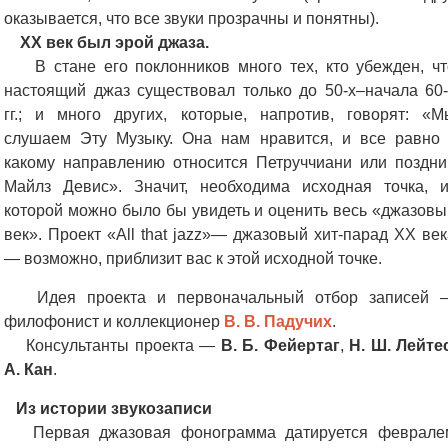
оказывается, что все звуки прозрачны и понятны).
ХХ век был эрой джаза.
В стане его поклонников много тех, кто убежден, чт
настоящий джаз существовал только до 50-х–начала 60-
гг.; и много других, которые, напротив, говорят: «М
слушаем Эту Музыку. Она нам нравится, и все равно 
какому направлению относится Петруччиани или поздни
Майлз Девис». Значит, необходима исходная точка, и
которой можно было бы увидеть и оценить весь «джазовы
век». Проект «All that jazz»— джазовый хит-парад XX век
— возможно, приблизит вас к этой исходной точке.
Идея проекта и первоначальный отбор записей 
филофонист и коллекционер
В. В. Падучих
.
Консультанты проекта —
В. Б. Фейертаг
,
Н. Ш. Лейте
А. Кан
.
Из истории звукозаписи
Первая джазовая фонограмма датируется феврале