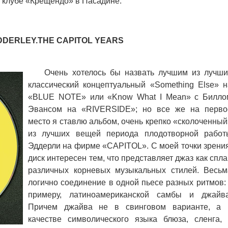
м клубе «Крещендо» в Пасадине.
DDERLEY.THE CAPITOL YEARS
Очень хотелось бы назвать лучшим из лучши
классический концептуальный «Something Else» н
«BLUE NOTE» или «Know What I Mean» c Билло
Эвансом на «RIVERSIDE»; но все же на перво
место я ставлю альбом, очень крепко «сколоченный
из лучших вещей периода плодотворной работ
Эддерли на фирме «CAPITOL». С моей точки зрения
диск интересен тем, что представляет джаз как спл
различных корневых музыкальных стилей. Весьм
логично соединение в одной пьесе разных ритмов: 
примеру, латиноамериканской самбы и джайва
Причем джайва не в свинговом варианте, а 
качестве символического языка блюза, сленга, 