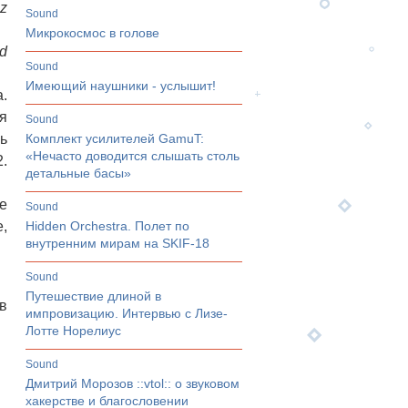
zz
sound
Микрокосмос в голове
nd
sound
Имеющий наушники - услышит!
.
я
sound
ь
Комплект усилителей GamuT:
«Нечасто доводится слышать столь
.
детальные басы»
е
sound
е,
Hidden Orchestra. Полет по
внутренним мирам на SKIF-18
sound
Путешествие длиной в
в
импровизацию. Интервью с Лизе-
Лотте Норелиус
sound
Дмитрий Морозов ::vtol:: о звуковом
хакерстве и благословении