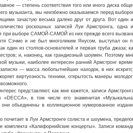
авное — степень соответствия того или иного диска обще
 его музыканта, мы неизбежно оказываемся перед выборо
щими зачастую весьма далеко друг от друга. Вот один и
оличество роскошных записей Луи Армстронга, одна и
ния при выборе САМОЙ-САМОЙ из них прежде всего вызван
отя Сэчмо и не был многоликим Янусом, выступал он п
ак один из столпов-основателей и первая труба джаза; ка
естров; и, наконец, как грандиозный шоумен. Поэтому мне
вой музыки, наиболее интересен ранний Армстронг време
х записях — масса любопытнейших находок, в них искритс
коряет виртуозность техники, открытость манеры молодог
невозможного.
ерес представляют, как мне кажется, записи Армстронга
ы «DECCA», в том числе его знаменитая «Музыкальна
 они объединены в коллекционное нумерованное издани
о почитает в Луи Армстронге солиста и шоумена, предело
ие комплекта «Калифорнийские концерты». Записи команд