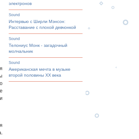
электронов
sound
Интервью с Ширли Мэнсон:
Расставание с плохой девчонкой
sound
Телониус Монк - загадочный
молчальник
sound
я
Американская мечта в музыке
второй половины ХХ века
ы
о
е
и
я
.