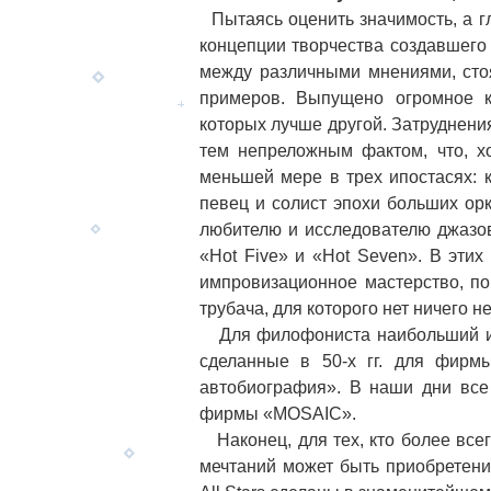
Пытаясь оценить значимость, а гл
концепции творчества создавшего
между различными мнениями, стоя
примеров. Выпущено огромное к
которых лучше другой. Затрудне
тем непреложным фактом, что, х
меньшей мере в трех ипостасях: к
певец и солист эпохи больших орк
любителю и исследователю джазо
«Hot Five» и «Hot Seven». В эти
импровизационное мастерство, по
трубача, для которого нет ничего 
Для филофониста наибольший инт
сделанные в 50-х гг. для фирм
автобиография». В наши дни все
фирмы «MOSAIC».
Наконец, для тех, кто более всег
мечтаний может быть приобретен