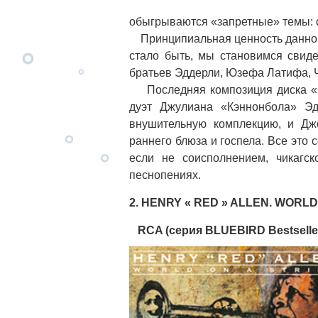
обыгрываются «запретные» темы: се
Принципиальная ценность данного д
стало быть, мы становимся свид
братьев Эддерли, Юзефа Латифа, 
Последняя композиция диска «Co
дуэт Джулиана «Кэннонбола» Э
внушительную комплекцию, и Дж
раннего блюза и госпела. Все это
если не соисполнением, чикагс
песнопениях.
2. HENRY « RED » ALLEN. WORLD
RCA (серия BLUEBIRD Bestseller