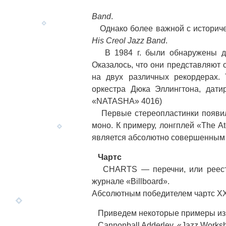
Band
.
Однако более важной с историчес
His Creol Jazz Band
.
В 1984 г. были обнаружены два
Оказалось, что они представляют 
на двух различных рекордерах. 
оркестра Дюка Эллингтона, датиру
«NATASHA» 4016)
Первые стереопластинки появилис
моно. К примеру, лонгплей «The At
является абсолютно совершенным с
Чартс
CHARTS — перечни, или реестры
журнале «Billboard».
Абсолютным победителем чартс XX 
Приведем некоторые примеры из 
Cannonball Adderley. «Jazz Worksh