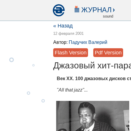
ЖУРНАЛ
sound
« Назад
12 февраля 2001
Автор:
Падучих Валерий
Flash Version
Pdf Version
Джазовый хит-пара
Век XX. 100 джазовых дисков с
"All that jazz"...