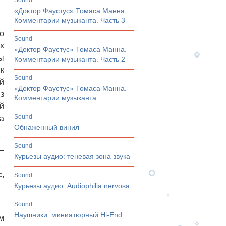
sound
«Доктор Фаустус» Томаса Манна.
Комментарии музыканта. Часть 3
о
sound
х
«Доктор Фаустус» Томаса Манна.
ы
Комментарии музыканта. Часть 2
к
sound
й
«Доктор Фаустус» Томаса Манна.
з
Комментарии музыканта
й
sound
а
Обнаженный винил
sound
—
Курьезы аудио: теневая зона звука
с
,
sound
Курьезы аудио: Audiophilia nervosa
sound
Наушники: миниатюрный Hi-End
м