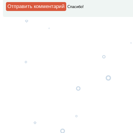
Спaсибо!