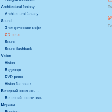
architectural fantasy
По
architectural fantasy
sound
Те
электрическое кафе
CD-ревю
sound
Sound flashback
vision
vision
видеоарт
DVD-ревю
Vision flashback
вечерний посетитель
вечерний посетитель
миражи
et cetera