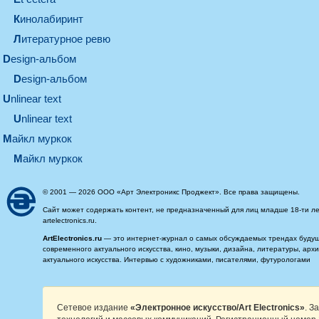
кинолабиринт
литературное ревю
design-альбом
design-альбом
unlinear text
Unlinear text
майкл муркок
майкл муркок
© 2001 — 2026 ООО «Арт Электроникс Проджект». Все права защищены.
Сайт может содержать контент, не предназначенный для лиц младше 18-ти ле
artelectronics.ru.
ArtElectronics.ru
— это интернет-журнал о самых обсуждаемых трендах будущег
современного актуального искусства, кино, музыки, дизайна, литературы, ар
актуального искусства. Интервью с художниками, писателями, футурологами
Сетевое издание
«Электронное искусство/Art Electronics»
. З