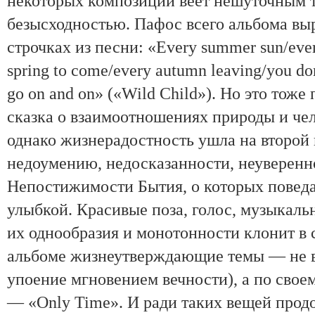
некоторых композиций веет нешуточ
ным 
безысходностью. Пафос всего альбома
вы
строчках из песни: «Every summer
sun/eve
spring to come/every autumn
leaving/you don
go on and on» («Wild
Child»). Но это тоже
сказка о взаимо
отношениях природы и чел
однако жизне
радостность ушла на второй 
недоумению,
недосказанности, неуверенн
Непостижи
мости Бытия, о которых пове
улыбкой.
Красивые поза, голос, музыкальн
их
однообразия и монотонности клонит в с
альбоме жизнеутверждающие темы — не в
упоение мгновением вечности), а по свое
— «Only Time». И ради таких вещей прод