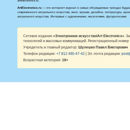
artelectronics.ru.
ArtElectronics.ru
— это интернет-журнал о самых обсуждаемых трендах будущег
современного актуального искусства, кино, музыки, дизайна, литературы, ар
актуального искусства. Интервью с художниками, писателями, футурологами
Сетевое издание
«Электронное искусство/Art Electronics»
. З
технологий и массовых коммуникаций. Регистрационный номер 
Учредитель и главный редактор:
Шулешко Павел Викторович
Телефон редакции:
+7 812 490-47-42
| Эл. почта редакции:
post@
Возрастная категория:
18+