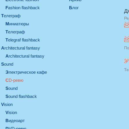
Fashion flashback
Блог
Д
телеграф
Ре
миниатюры
телеграф
Telegraf flashback
architectural fantasy
По
architectural fantasy
sound
Те
электрическое кафе
CD-ревю
sound
Sound flashback
vision
vision
видеоарт
DVD-ревю