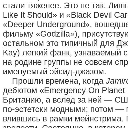
стали тяжелее. Это не так. Лишь
Like It Should» и «Black Devil Ca
«Deeper Underground», вошедше
фильму «Godzilla»), присутству
остальном это типичный для Дж
Kay) легкий фанк, узнаваемый с
на родине группы не совсем сп
именуемый эйсид-джазом.
Прошли времена, когда
Jamir
дебютом «Emergency On Planet E
Британию, а вслед за ней — С
по-эстетски модными; потом —
влившись в рамки мейнстрима.