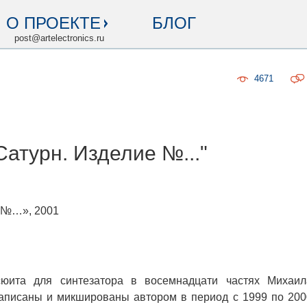
О ПРОЕКТЕ
БЛОГ
post@artelectronics.ru
4671
атурн. Изделие №..."
е №…», 2001
юита для синтезатора в восемнадцати частях Михаил
записаны и микшированы автором в период с 1999 по 200