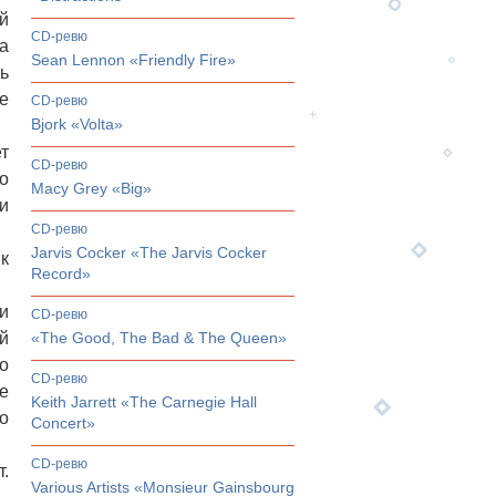
й
CD-ревю
а
Sean Lennon «Friendly Fire»
ь
е
CD-ревю
Bjork «Volta»
т
CD-ревю
о
Macy Grey «Big»
и
CD-ревю
Jarvis Cocker «The Jarvis Cocker
к
Record»
и
CD-ревю
й
«The Good, The Bad & The Queen»
о
CD-ревю
e
Keith Jarrett «The Carnegie Hall
о
Concert»
CD-ревю
.
Various Artists «Monsieur Gainsbourg