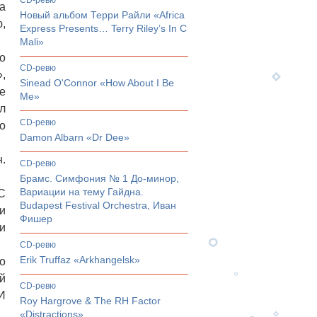
CD-ревю
а
Новый альбом Терри Райли «Africa
,
Express Presents… Terry Riley’s In C
Mali»
о
CD-ревю
,
Sinead O'Connor «How About I Be
е
Me»
л
CD-ревю
о
Damon Albarn «Dr Dee»
.
CD-ревю
Брамс. Симфония № 1 До-минор,
Вариации на тему Гайдна.
С
Budapest Festival Orchestra, Иван
и
Фишер
и
CD-ревю
Erik Truffaz «Arkhangelsk»
о
й
CD-ревю
И
Roy Hargrove & The RH Factor
«Distractions»