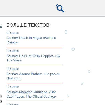
БОЛЬШЕ ТЕКСТОВ
0
CD-ревю
Альбом Death In Vegas «Scorpio
Rising»
CD-ревю
Альбом Red Hot Chilly Peppers «By
The Way»
CD-ревю
Альбом Anouar Brahem «Le pas du
chat noir»
CD-ревю
Альбом Маркуса Миллера «The
а
Ozell Tapes: The Official Bootleg»
0