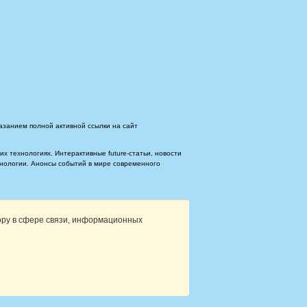
азанием полной активной ссылки на сайт
 технологиях. Интерактивные future-статьи, новости
ехнологии. Анонсы событий в мире современного
ору в сфере связи, информационных