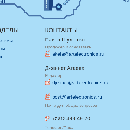
ЗДЕЛЫ
КОНТАКТЫ
Павел Шулешко
re-текст
Продюсер и основатель
оры
akela@artelectronics.ru
ив
Дженнет Атаева
Редактор
djennet@artelectronics.ru
post@artelectronics.ru
Почта для общих вопросов
499-49-20
+7 812
Телефон/Факс