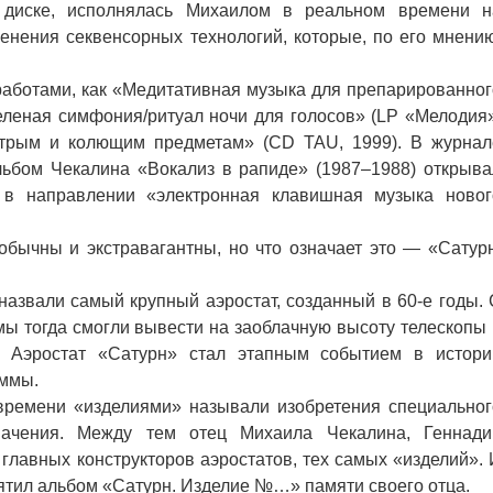
а диске, исполнялась Михаилом в реальном времени н
енения секвенсорных технологий, которые, по его мнению
работами, как «Медитативная музыка для препарированног
еленая симфония/ритуал ночи для голосов» (LP «Мелодия»
стрым и колющим предметам» (CD TAU, 1999). В журнал
альбом Чекалина «Вокализ в рапиде» (1987–1988) открыва
в направлении «электронная клавишная музыка новог
обычны и экстравагантны, но что означает это — «Сатурн
азвали самый крупный аэростат, созданный в 60-е годы. 
ы тогда смогли вывести на заоблачную высоту телескопы 
. Аэростат «Сатурн» стал этапным событием в истори
аммы.
 времени «изделиями» называли изобретения специальног
начения. Между тем отец Михаила Чекалина, Геннади
главных конструкторов аэростатов, тех самых «изделий». 
ятил альбом «Сатурн. Изделие №…» памяти своего отца.