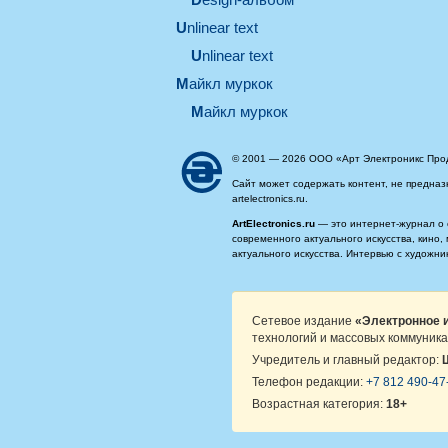
unlinear text
Unlinear text
майкл муркок
майкл муркок
© 2001 — 2026 ООО «Арт Электроникс Про
Сайт может содержать контент, не предназ
artelectronics.ru.
ArtElectronics.ru
— это интернет-журнал о 
современного актуального искусства, кино
актуального искусства. Интервью с художн
Сетевое издание
«Электронное и
технологий и массовых коммуника
Учредитель и главный редактор:
Телефон редакции:
+7 812 490-47
Возрастная категория:
18+