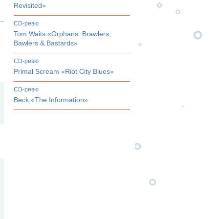
Revisited»
CD-ревю
Tom Waits «Orphans: Brawlers,
Bawlers & Bastards»
CD-ревю
Primal Scream «Riot City Blues»
CD-ревю
Beck «The Information»