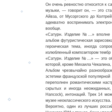
Он очень ревностно относится к с
музыки, — говорит он, — это ст
Айвза, от Мусоргского до Колтрей
адекватно воспринимать электр
вообще.
«Сатурн. Изделие №…» вполне с
альбом футуристическая зарисовк
героическая тема, иногда сопр
излюбленный композитором тембр 
«Сатурн. Изделие №…» — это обр
которой, кроме Михаила Чекалина,
Альбом чрезвычайно разнообразе
эстетики французской популярной 
переполнен романтическими наст
скрытых и иногда неожиданных,
Hancock), интонаций. Трек 14 мож
музее неоклассического искусства.
Вероятно, один из лучших росси