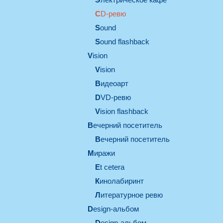
CD-ревю
sound
Sound flashback
vision
vision
видеоарт
DVD-ревю
Vision flashback
вечерний посетитель
вечерний посетитель
миражи
et cetera
кинолабиринт
литературное ревю
design-альбом
design-альбом