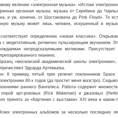
амому явлению «электронная музыка». «Истоки электронно
аринная органная музыка, музыка от Скрябина до Чарльз
на, и уж, конечно, от Шостаковича до Pink Floyd». То ест
онную музыку может лишь человек, искушенный в музык
оответствует определению «новая классика». Открывае
а с медитативным, ритмично пульсирующим звучанием. Эт
овождаемая непредсказуемыми мотивами. Присутствует 
препарированного пианино.
азец «московской академической школы электроники», 
 причисляют Эдуарда Артемьева.
н. К примеру, пятый трек увлечет поклонников Space 
электроники 80-х годов (да простит меня маэстро). Седьмо
роениями раннего Вангелиса. Работа содержит множеств
 порой арт-роковых (Rick Wakeman) и джазовых (Herbi
но принять за «Картинки с выставки» XXI века в каком-т
йских электронных альбомов за несколько последних лет