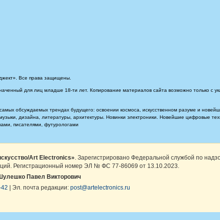
джект». Все права защищены.
наченный для лиц младше 18-ти лет. Копирование материалов сайта возможно только с ук
самых обсуждаемых трендах будущего: освоении космоса, искусственном разуме и новейших
, музыки, дизайна, литературы, архитектуры. Новинки электроники. Новейшие цифровые т
иками, писателями, футурологами
скусство/Art Electronics»
. Зарегистрировано Федеральной службой по надз
ций. Регистрационный номер ЭЛ № ФС 77-86069 от 13.10.2023.
Шулешко Павел Викторович
-42
| Эл. почта редакции:
post@artelectronics.ru