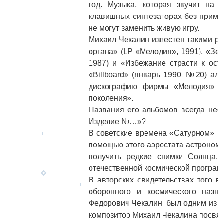
год. Музыка, которая звучит н
клавишных синтезаторах без прим
не могут заменить живую игру.
Михаил Чекалин известен такими 
органа» (LP «Мелодия», 1991), «З
1987) и «Избежание страсти к о
«Billboard» (январь 1990, №20) 
дискографию фирмы «Мелодия» 
поколения».
Названия его альбомов всегда не
Изделие №…»?
В советские времена «Сатурном» н
помощью этого аэростата астроном
получить редкие снимки Солнца
отечественной космической прогр
В авторских свидетельствах того
оборонного и космического наз
Федорович Чекалин, был одним из 
композитор Михаил Чекалина посв