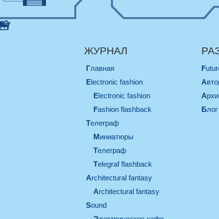
ЖУРНАЛ
РА
Главная
Futu
electronic fashion
Авт
electronic fashion
Арх
Fashion flashback
Блог
телеграф
миниатюры
телеграф
Telegraf flashback
architectural fantasy
architectural fantasy
sound
электрическое кафе