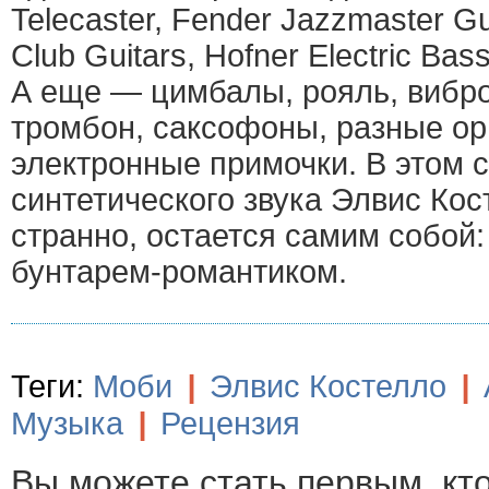
Telecaster, Fender Jazzmaster Gu
Club Guitars, Hofner Electric Bas
А еще — цимбалы, рояль, вибро
тромбон, саксофоны, разные ор
электронные примочки. В этом 
синтетического звука Элвис Кос
странно, остается самим собой:
бунтарем-романтиком.
Теги:
Моби
|
Элвис Костелло
|
Музыка
|
Рецензия
Вы можете стать первым, кт