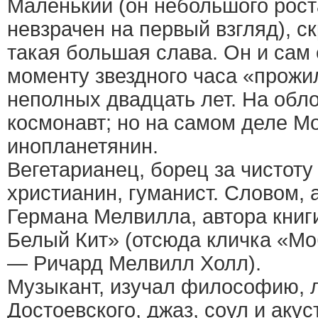
Маленький (он небольшого рост
невзрачен на первый взгляд), 
такая большая слава. Он и сам 
моменту звездного часа «прожи
неполных двадцать лет. На обл
космонавт; но на самом деле М
инопланетянин.
Вегетарианец, борец за чистот
христианин, гуманист. Словом,
Германа Мелвилла, автора книг
Белый Кит» (отсюда кличка «Мо
— Ричард Мелвилл Холл).
Музыкант, изучал философию, л
Достоевского, джаз, соул и аку