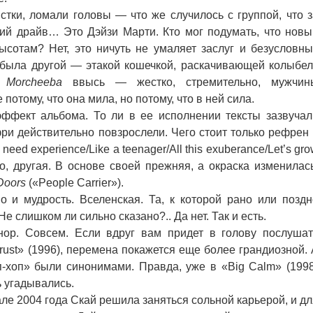
тки, ломали головы — что же случилось с группой, что з
кий драйв… Это Дэйзи Марти. Кто мог подумать, что новы
ысотам? Нет, это ничуть не умаляет заслуг и безусловны
 была другой — этакой кошечкой, раскачивающей колыбел
т
Morcheeba
ввысь — жестко, стремительно, мужчин
потому, что она мила, но потому, что в ней сила.
ект альбома. То ли в ее исполнении тексты зазвучал
фри действительно повзрослели. Чего стоит только рефрен 
/I need experience/Like a teenager/All this exuberance/Let’s gr
но, другая. В основе своей прежняя, а окраска изменилась
Doors
(«People Carrier»).
 мудрость. Вселенская. Та, к которой рано или поздн
 слишком ли сильно сказано?.. Да нет. Так и есть.
 Совсем. Если вдруг вам придет в голову послушат
st» (1996), перемена покажется еще более грандиозной. 
п-хоп» были синонимами. Правда, уже в «Big Calm» (1998
 угадывались.
ле 2004 года Скай решила заняться сольной карьерой, и дл