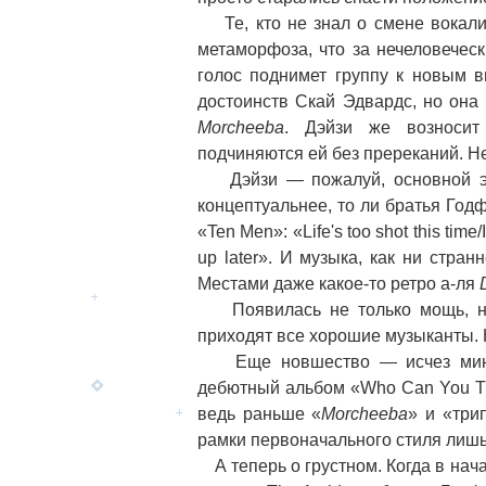
Те, кто не знал о смене вокалис
метаморфоза, что за нечеловечес
голос поднимет группу к новым в
достоинств Скай Эдвардс, но она
Morcheeba
. Дэйзи же возноси
подчиняются ей без пререканий. Не 
Дэйзи — пожалуй, основной эфф
концептуальнее, то ли братья Год
«Ten Men»: «Life's too shot this time
up later». И музыка, как ни стран
Местами даже какое-то ретро а-ля
Появилась не только мощь, но и
приходят все хорошие музыканты. Не
Еще новшество — исчез минор.
дебютный альбом «Who Can You Tru
ведь раньше «
Morcheeba
» и «три
рамки первоначального стиля лишь
А теперь о грустном. Когда в нача