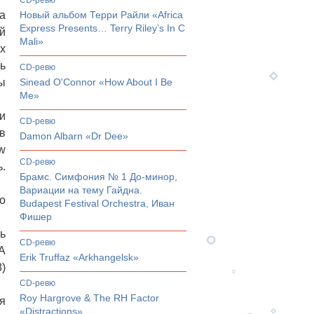
CD-ревю
а
Новый альбом Терри Райли «Africa
Express Presents… Terry Riley’s In C
й
Mali»
х
ь
CD-ревю
ы
Sinead O'Connor «How About I Be
Me»
и
CD-ревю
в
Damon Albarn «Dr Dee»
ow
CD-ревю
.
Брамс. Симфония № 1 До-минор,
Вариации на тему Гайдна.
о
Budapest Festival Orchestra, Иван
Фишер
ь
CD-ревю
А
Erik Truffaz «Arkhangelsk»
)
CD-ревю
Roy Hargrove & The RH Factor
я
«Distractions»