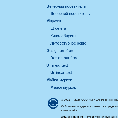
вечерний посетитель
вечерний посетитель
миражи
et cetera
кинолабиринт
литературное ревю
design-альбом
design-альбом
unlinear text
Unlinear text
майкл муркок
майкл муркок
© 2001 — 2026 ООО «Арт Электроникс Про
Сайт может содержать контент, не предназ
artelectronics.ru.
ArtElectronics.ru
— это интернет-журнал о 