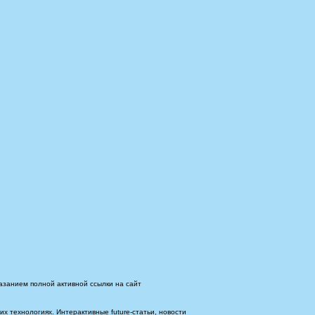
азанием полной активной ссылки на сайт
 технологиях. Интерактивные future-статьи, новости