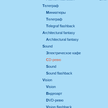
телеграф
миниатюры
телеграф
Telegraf flashback
architectural fantasy
architectural fantasy
sound
электрическое кафе
CD-ревю
sound
Sound flashback
vision
vision
видеоарт
DVD-ревю
Vision flashback