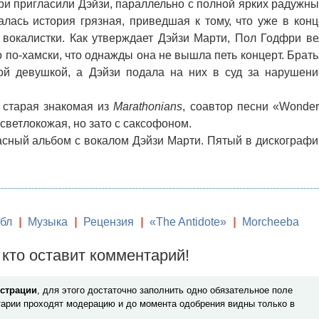
фри пригласили Дэйзи, параллельно с полной ярких радужны
лась история грязная, приведшая к тому, что уже в конц
 вокалистки. Как утверждает Дэйзи Марти, Пол Годфри ве
 по-хамски, что однажды она не вышла петь концерт. Брать
гой девушкой, а Дэйзи подала на них в суд за нарушени
 старая знакомая из
Marathonians
, соавтор песни «Wonder
светлокожая, но зато с саксофоном.
сный альбом с вокалом Дэйзи Марти. Пятый в дискографи
бл
|
Музыка
|
Рецензия
|
«The Antidote»
|
Morcheeba
кто оставит комментарий!
истрации
, для этого достаточно заполнить одно обязательное поле
арии проходят модерацию и до момента одобрения видны только в