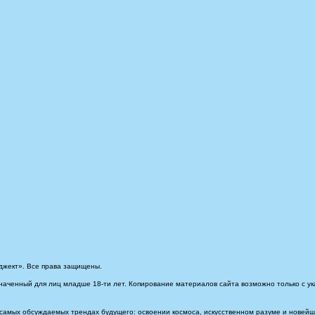
джект». Все права защищены.
наченный для лиц младше 18-ти лет. Копирование материалов сайта возможно только с ук
самых обсуждаемых трендах будущего: освоении космоса, искусственном разуме и новейших