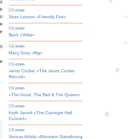
х
е
CD-ревю
л
Sean Lennon «Friendly Fire»
я
CD-ревю
е
Bjork «Volta»
s
CD-ревю
Macy Grey «Big»
и
CD-ревю
Jarvis Cocker «The Jarvis Cocker
Record»
CD-ревю
«The Good, The Bad & The Queen»
CD-ревю
Keith Jarrett «The Carnegie Hall
Concert»
CD-ревю
Various Artists «Monsieur Gainsbourg