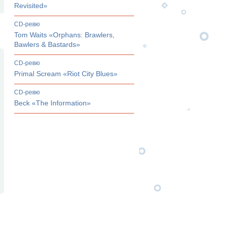
Revisited»
CD-ревю
Tom Waits «Orphans: Brawlers,
Bawlers & Bastards»
CD-ревю
Primal Scream «Riot City Blues»
CD-ревю
Beck «The Information»