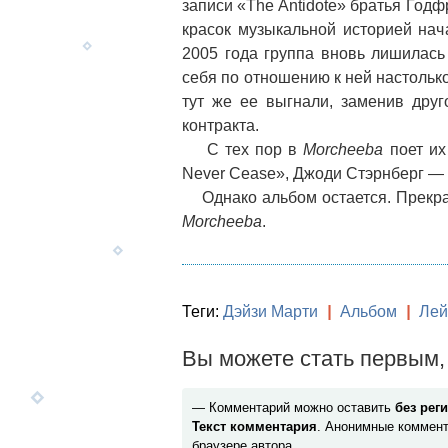
записи «The Antidote» братья Год
красок музыкальной историей нача
2005 года группа вновь лишилась
себя по отношению к ней настолько
тут же ее выгнали, заменив дру
контракта.
С тех пор в
Morcheeba
поет их
Never Cease», Джоди Стэрнберг — 
Однако альбом остается. Прекра
Morcheeba
.
Теги:
Дэйзи Марти
|
Альбом
|
Лей
Вы можете стать первым, 
— Комментарий можно оставить
без рег
Текст комментария
. Анонимные коммент
браузере автора