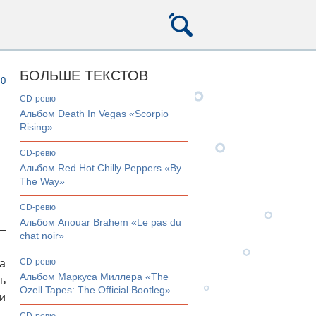
БОЛЬШЕ ТЕКСТОВ
0
CD-ревю
Альбом Death In Vegas «Scorpio
Rising»
CD-ревю
Альбом Red Hot Chilly Peppers «By
The Way»
CD-ревю
Альбом Anouar Brahem «Le pas du
—
chat noir»
CD-ревю
а
Альбом Маркуса Миллера «The
ь
Ozell Tapes: The Official Bootleg»
и