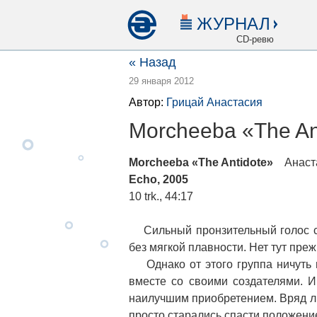
ЖУРНАЛ
CD-ревю
« Назад
29 января 2012
Автор:
Грицай Анастасия
Morcheeba «The An
Morcheeba «The Antidote»
Анаста
Echo, 2005
10 trk., 44:17
Сильный пронзительный голос с 
без мягкой плавности. Нет тут преж
Однако от этого группа ничуть н
вместе со своими создателями. И
наилучшим приобретением. Вряд ли
просто старались спасти положени