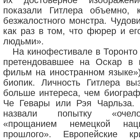
их достоверное изображен
показали Гитлера объемно, 
безжалостного монстра. Чудов
как раз в том, что фюрер и е
людьми».
На кинофестивале в Торонто 
претендовавшее на Оскар в 
фильм на иностранном языке»
биопик. Личность Гитлера вы
больше интереса, чем биогра
Че Гевары или Рэя Чарльза. 
назвали попытку «очел
«прощанием немецкой нац
прошлого». Европейские к