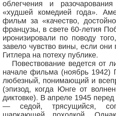
облегчения и разочарования
«худшей комедией года». Ам
фильм за «качество, достойн
французы, в свете 60-летия П
иронизировали по поводу того
завело чувство вины, если они
Гитлера на потеху публике.
Повествование ведется от ли
начале фильма (ноябрь 1942) Г
любезный, понимающий и все
(эпизод, когда Юнге от волне
диктовке). В апреле 1945 перед
— седой, трясущийся, со
шаркающей походкой. Одна