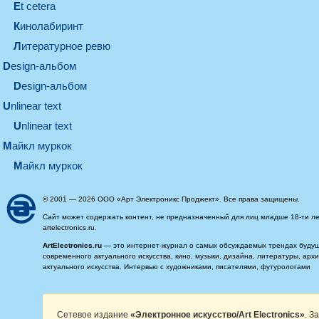
et cetera
кинолабиринт
литературное ревю
design-альбом
design-альбом
unlinear text
Unlinear text
майкл муркок
майкл муркок
© 2001 — 2026 ООО «Арт Электроникс Проджект». Все права защищены.
Сайт может содержать контент, не предназначенный для лиц младше 18-ти ле
artelectronics.ru.
ArtElectronics.ru
— это интернет-журнал о самых обсуждаемых трендах будущег
современного актуального искусства, кино, музыки, дизайна, литературы, ар
актуального искусства. Интервью с художниками, писателями, футурологами
Сетевое издание
«Электронное искусство/Art Electronics»
. З