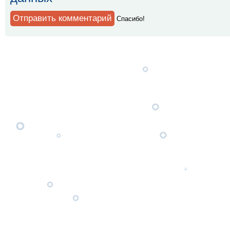
Спaсибо!