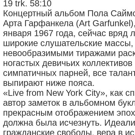
19 trk. 58:10
Концертный альбом Пола Саймон
Арта Гарфанкела (Art Garfunkel
января 1967 года, сейчас вряд 
широкие слушательские массы,
невообразимыми тиражами раск
ногастых девичьих коллективов
симпатичных парней, все талан
выпирают ниже пояса.
«Live from New York City», как 
автор заметок в альбомном букл
прекрасным отображением эпохи
должна была исчезнуть. Идеали
гражданские свободы, вера в ис