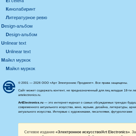
et cetera
кинолабиринт
литературное ревю
design-альбом
design-альбом
unlinear text
Unlinear text
майкл муркок
майкл муркок
© 2001 — 2026 ООО «Арт Электроникс Проджект». Все права защищены.
Сайт может содержать контент, не предназначенный для лиц младше 18-ти ле
artelectronics.ru.
ArtElectronics.ru
— это интернет-журнал о самых обсуждаемых трендах будущег
современного актуального искусства, кино, музыки, дизайна, литературы, ар
актуального искусства. Интервью с художниками, писателями, футурологами
Сетевое издание
«Электронное искусство/Art Electronics»
. З