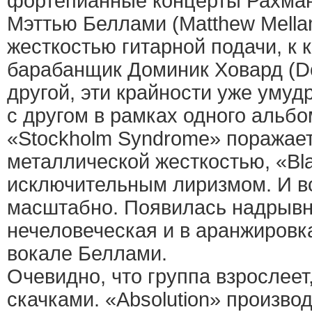
фортепианные концерты Рахма
Мэттью Беллами (Matthew Mella
жесткостью гитарной подачи, к 
барабанщик Доминик Ховард (Do
другой, эти крайности уже умуд
с другом в рамках одного альб
«Stockholm Syndrome» поражает
металлической жесткостью, «Bl
исключительным лиризмом. И в
масштабно. Появилась надрывн
нечеловеческая и в аранжировка
вокале Беллами.
Очевидно, что группа взрослеет,
скачками. «Absolution» произво