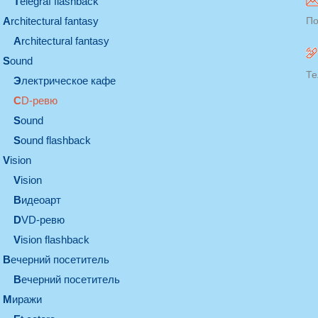
Telegraf flashback
architectural fantasy
По
architectural fantasy
sound
Те
электрическое кафе
CD-ревю
sound
Sound flashback
vision
vision
видеоарт
DVD-ревю
Vision flashback
вечерний посетитель
вечерний посетитель
миражи