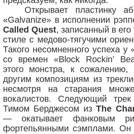
предсказуем, как никогда.
Открывает пластинку абсо
«Galvanize» в исполнении рэп
Called Quest
, записанный в ег
стиле с медово-тягучими орие
Такого несомненного успеха у 
со времен «Block Rockin’ Be
этого монстра, к сожалению,
другим композициям из трекли
несмотря на старания множе
вокалистов. Следующий тре
Тимом Берджесом из
The Cha
— окатывает фанковым ри
фортепьянными сэмплами. Он 