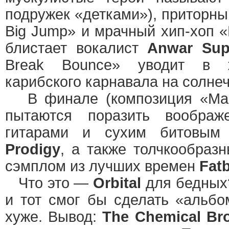
подружек «детками»), приторны
Big Jump» и мрачный хип-хоп «L
блистает вокалист
Anwar Sup
Break Bounce» уводит в 
карибского карнавала на солне
В финале (композиция «Marv
пытаются поразить воображе
гитарами и сухим битовым
Prodigy
, а также толчкообраз
сэмплом из лучших времен
Fat
Что это —
Orbital
для бедных
и тот смог бы сделать «альбо
хуже. Вывод:
The Chemical Bro