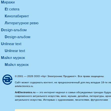
миражи
et cetera
кинолабиринт
литературное ревю
design-альбом
design-альбом
unlinear text
Unlinear text
майкл муркок
майкл муркок
© 2001 — 2026 ООО «Арт Электроникс Проджект». Все права защищены.
Сайт может содержать контент, не предназначенный для лиц младше 18-ти ле
artelectronics.ru.
ArtElectronics.ru
— это интернет-журнал о самых обсуждаемых трендах будущег
современного актуального искусства, кино, музыки, дизайна, литературы, ар
актуального искусства. Интервью с художниками, писателями, футурологами