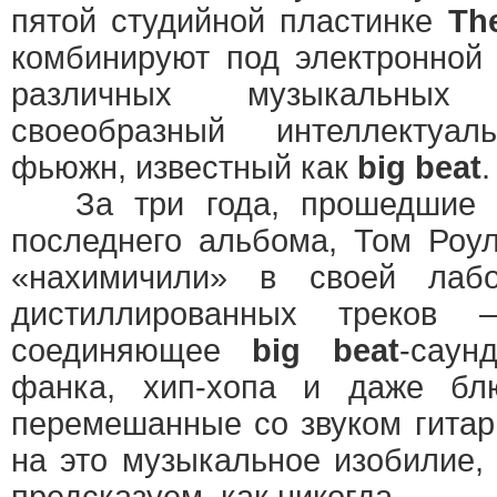
пятой студийной пластинке
Th
комбинируют под электронной
различных музыкальных
своеобразный интеллектуаль
фьюжн, известный как
big beat
.
За три года, прошедшие с
последнего альбома, Том Роу
«нахимичили» в своей лаб
дистиллированных треков —
соединяющее
big beat
-саун
фанка, хип-хопа и даже блю
перемешанные со звуком гитар
на это музыкальное изобилие,