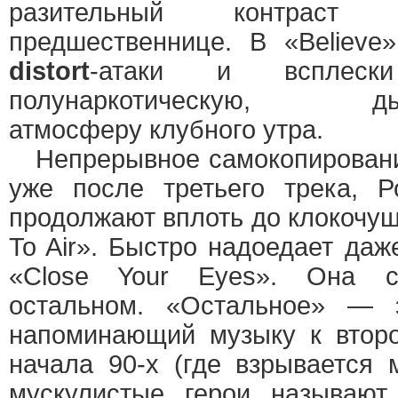
разительный контраст
предшественнице. В «Believe
distort
-атаки и вспле
полунаркотическую, дымн
атмосферу клубного утра.
Непрерывное самокопирование
уже после третьего трека, 
продолжают вплоть до клокочущ
To Air». Быстро надоедает даж
«Close Your Eyes». Она с
остальном. «Остальное» — э
напоминающий музыку к втор
начала 90-х (где взрывается
мускулистые герои называют