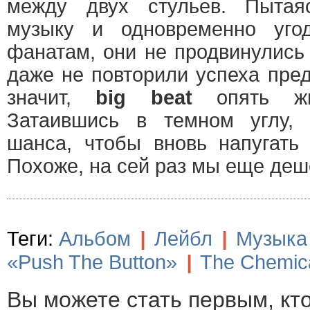
между двух стульев. Пытая
музыку и одновременно уго
фанатам, они не продвинулись 
даже не повторили успеха пре
значит,
big beat
опять жи
Затаившись в темном углу, 
шанса, чтобы вновь напугать
Похоже, на сей раз мы еще деш
Теги:
Альбом
|
Лейбл
|
Музыка
«Push The Button»
|
The Chemica
Вы можете стать первым, кт