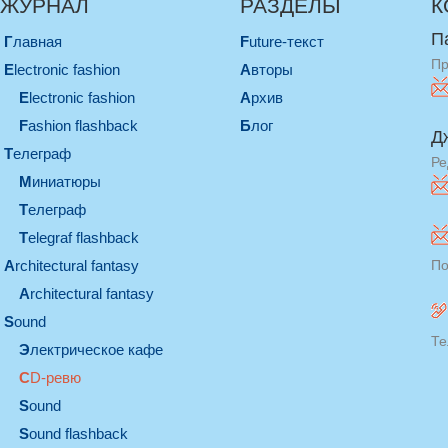
ЖУРНАЛ
РАЗДЕЛЫ
К
П
Главная
Future-текст
Пр
electronic fashion
Авторы
electronic fashion
Архив
Fashion flashback
Блог
Д
телеграф
Ре
миниатюры
телеграф
Telegraf flashback
architectural fantasy
По
architectural fantasy
sound
Те
электрическое кафе
CD-ревю
sound
Sound flashback