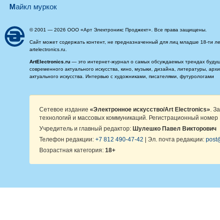
майкл муркок
© 2001 — 2026 ООО «Арт Электроникс Проджект». Все права защищены.
Сайт может содержать контент, не предназначенный для лиц младше 18-ти ле
artelectronics.ru.
ArtElectronics.ru
— это интернет-журнал о самых обсуждаемых трендах будущег
современного актуального искусства, кино, музыки, дизайна, литературы, ар
актуального искусства. Интервью с художниками, писателями, футурологами
Сетевое издание
«Электронное искусство/Art Electronics»
. З
технологий и массовых коммуникаций. Регистрационный номер 
Учредитель и главный редактор:
Шулешко Павел Викторович
Телефон редакции:
+7 812 490-47-42
| Эл. почта редакции:
post@
Возрастная категория:
18+