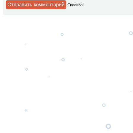
Спaсибо!