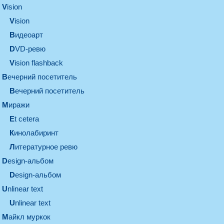
vision
vision
видеоарт
DVD-ревю
Vision flashback
вечерний посетитель
вечерний посетитель
миражи
et cetera
кинолабиринт
литературное ревю
design-альбом
design-альбом
unlinear text
Unlinear text
майкл муркок