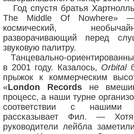
Год спустя братья Хартноллы
The Middle Of Nowhere» —
космический, необыча
разворачивающий перед слу
звуковую палитру.
Танцевально-ориентированный
в 2001 году. Казалось,
Orbital
б
прыжок к коммерческим высо
«
London Records
не вмеши
процесс, а наши турне организ
соответствии с нашими 
рассказывает Фил. — Хот
руководители лейбла заметили