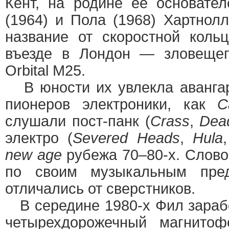
Кент, на родине ее основате
(1964) и Пола (1968) Хартнол
название от скоростной коль
въезде в Лондон — зловещег
Orbital M25.
В юности их увлекла авангар
пионеров электроники, как
C
слушали пост-панк (
Crass
,
Dead
электро (
Severed Heads
,
Hula
,
new age
рубежа 70–80-х. Слово
по своим музыкальным пред
отличались от сверстников.
В середине 1980-х Фил зараб
четырехдорожечный магнито