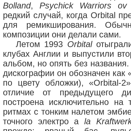
Bolland
,
Psychick Warriors ov
редкий случай, когда Orbital п
для ремикширования. Обыч
композиции они делали сами.
Летом 1993
Orbital
отыграли
клубах Англии и выпустили вт
альбом, но опять без названия
дискографии он обозначен как 
по цвету обложки), «Orbital-2»
отличие от предыдущего ди
построена исключительно на 
ритмах с тонким налетом эмби
точного электро a
la Kraftwer