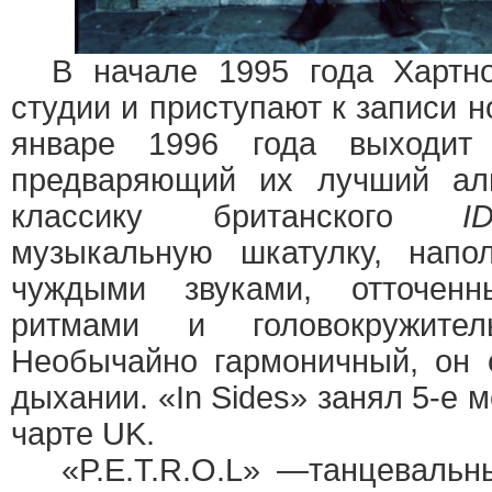
В начале 1995 года Хартно
студии и приступают к записи н
январе 1996 года выходит
предваряющий их лучший ал
классику британского
I
музыкальную шкатулку, напо
чуждыми звуками, отточенн
ритмами и головокружител
Необычайно гармоничный, он 
дыхании. «In Sides» занял 5-е 
чарте UK.
«P.E.T.R.O.L» —танцевальн