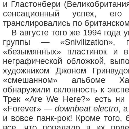
и Гластонбери (Великобритани
сенсационный успех, ег
транслировались по британско
В августе того же 1994 года у
группы — «Snivilization»,
«безымянных» пластинок и 
неграфической обложкой, вып
художником Джоном Гринвуд
«смешанном» альбоме Ха
обнаружили склонность к эксп
Трек «Are We Here?» есть ни 
«Forever» —
downbeat electro
, 
и вовсе панк-рок! Кроме того,
все, что попадало в их поле