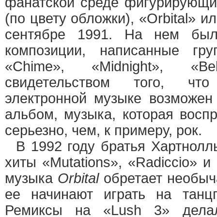
фанатской среде фигурирующи
(по цвету обложки), «Orbital» ил
сентябре 1991. На нем бы
композиции, написанные гр
«Chime», «Midnight», «B
свидетельством того, чт
электронной музыке возможен
альбом, музыка, которая восп
серьезно, чем, к примеру, рок.
В 1992 году братья Хартнолл
хиты «Mutations», «Radiccio» и
музыка
Orbital
обретает необыч
ее начинают играть на танц
Ремиксы на «Lush 3» дел