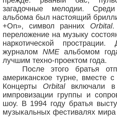
прежде: рваный бас, пул
загадочные мелодии. Среди
альбома был настоящий брилл
+On», символ ранних
Orbital
.
переложение на музыку состоя
наркотической прострации.
журналом
NME
альбомом год
лучшим техно-проектом года.
После этого братья отпр
американское турне, вместе 
Концерты
Orbital
включали в 
импровизации группы и сопро
шоу. В 1994 году братья выст
музыкальных фестивалях мира