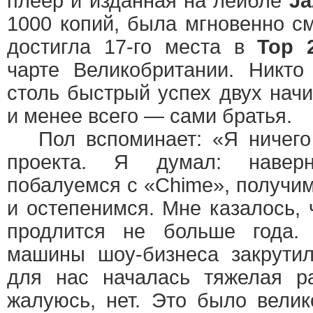
плеер и изданная на лейбле
Ja
1000 копий, была мгновенно с
достигла 17-го места в
Top 
чарте Великобритании. Никто
столь быстрый успех двух нач
и менее всего — сами братья.
Пол вспоминает: «Я ничего 
проекта. Я думал: навер
побалуемся с «Chime», получи
и остепенимся. Мне казалось, 
продлится не больше года.
машины шоу-бизнеса закрутил
для нас началась тяжелая р
жалуюсь, нет. Это было вели