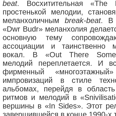
beat
. Восхитительная «The 
простенькой мелодии, станов
меланхоличным
break-beat
. В
«Dwr Budr» меланхолия делает
основную тему сопровожда
ассоциации и таинственно 
вокал. В «Out There Some
мелодий переплетается. И в
фирменный «многоэтажны
импровизаций в стиле техн
альбомах, перейдя в область
ритмов и мелодий в «Snivilisat
вершины в «In Sides». Этот р
завершившейся в конце 1990-х 